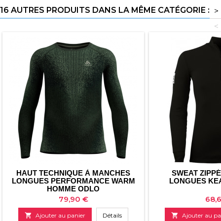
16 AUTRES PRODUITS DANS LA MÊME CATÉGORIE :
>
<
HAUT TECHNIQUE À MANCHES
SWEAT ZIPP
LONGUES PERFORMANCE WARM
LONGUES KE
HOMME ODLO
Prix
Prix
79,90 €
68,

Ajouter au panier
Détails

Ajouter au pa