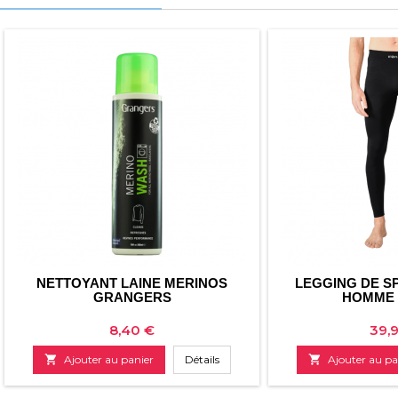
NETTOYANT LAINE MERINOS
LEGGING DE SP
GRANGERS
HOMME 
Prix
Prix
8,40 €
39,

Ajouter au panier
Détails

Ajouter au pa