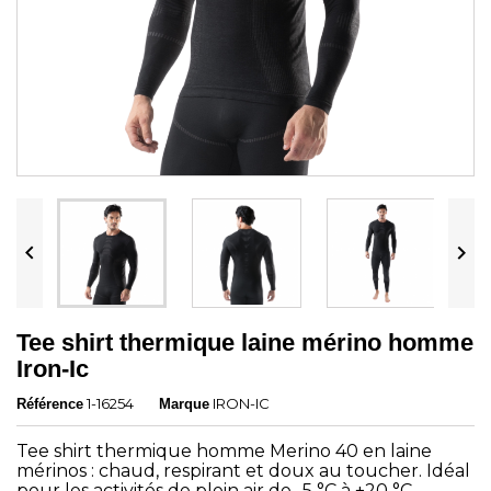


Tee shirt thermique laine mérino homme
Iron-Ic
1-16254
IRON-IC
Référence
Marque
Tee shirt thermique homme Merino 40 en laine
mérinos : chaud, respirant et doux au toucher. Idéal
pour les activités de plein air de -5 °C à +20 °C.