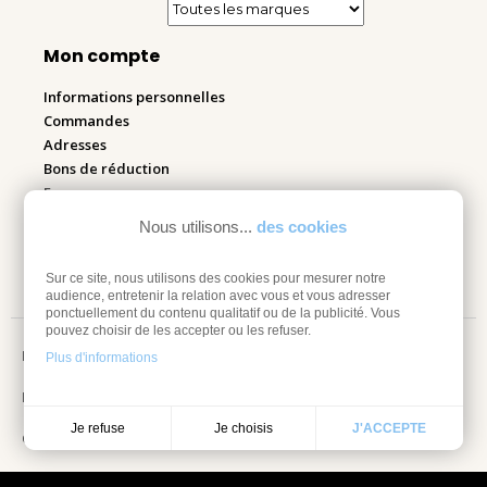
Mon compte
Informations personnelles
Commandes
Adresses
Bons de réduction
Espace pro
Nous utilisons...
des cookies
Retourner mes articles
Sur ce site, nous utilisons des cookies pour mesurer notre
audience, entretenir la relation avec vous et vous adresser
ponctuellement du contenu qualitatif ou de la publicité. Vous
pouvez choisir de les accepter ou les refuser.
Mentions légales
Plus d'informations
Information sur les cookies
Je choisis
Je refuse
J'ACCEPTE
Conditions Générales de vente