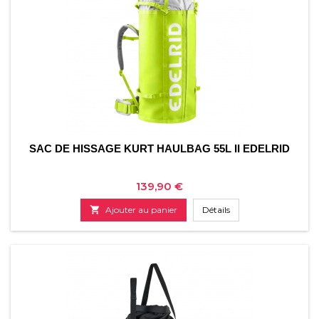
SAC DE HISSAGE KURT HAULBAG 55L II EDELRID
Prix
139,90 €

Ajouter au panier
Détails