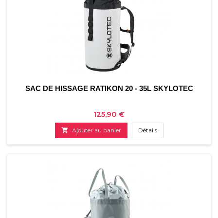
SAC DE HISSAGE RATIKON 20 - 35L SKYLOTEC
Prix
125,90 €

Ajouter au panier
Détails