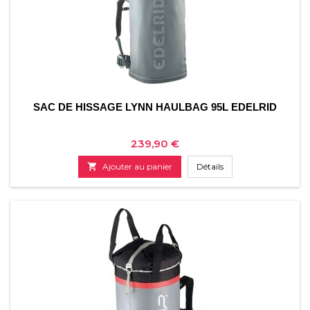
SAC DE HISSAGE LYNN HAULBAG 95L EDELRID
Prix
239,90 €

Ajouter au panier
Détails