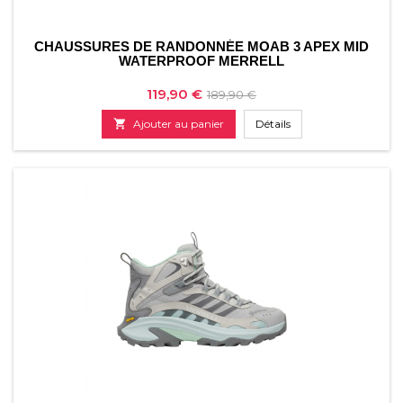
CHAUSSURES DE RANDONNÉE MOAB 3 APEX MID
WATERPROOF MERRELL
Prix
Prix
119,90 €
189,90 €
de

Ajouter au panier
Détails
base