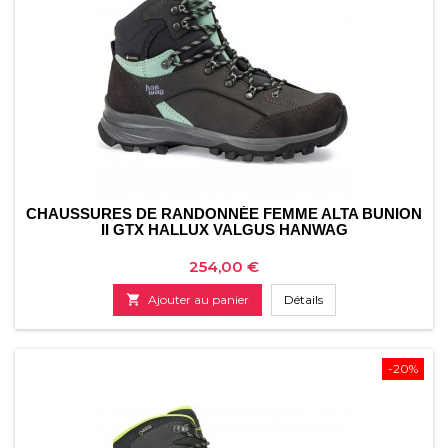
CHAUSSURES DE RANDONNÉE FEMME ALTA BUNION
II GTX HALLUX VALGUS HANWAG
Prix
254,00 €

Ajouter au panier
Détails
-20%