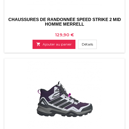
CHAUSSURES DE RANDONNÉE SPEED ​​STRIKE 2 MID
HOMME MERRELL
Prix
129,90 €

Ajouter au panier
Détails