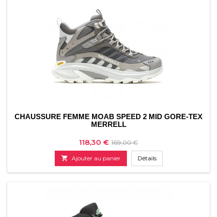
CHAUSSURE FEMME MOAB SPEED 2 MID GORE-TEX
MERRELL
Prix
Prix
118,30 €
169,00 €
de

Ajouter au panier
Détails
base