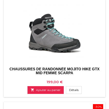
CHAUSSURES DE RANDONNÉE MOJITO HIKE GTX
MID FEMME SCARPA
Prix
199,00 €

Ajouter au panier
Détails
-30%