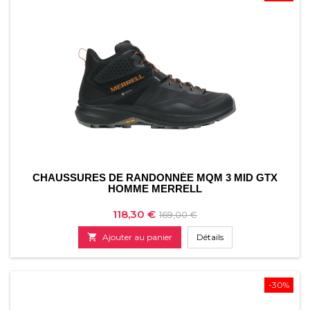
CHAUSSURES DE RANDONNÉE MQM 3 MID GTX
HOMME MERRELL
Prix
Prix
118,30 €
169,00 €
de

Ajouter au panier
Détails
base
-30%