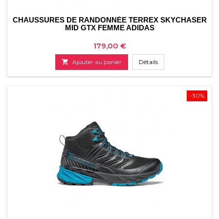
CHAUSSURES DE RANDONNÉE TERREX SKYCHASER
MID GTX FEMME ADIDAS
Prix
179,00 €

Ajouter au panier
Détails
-30%