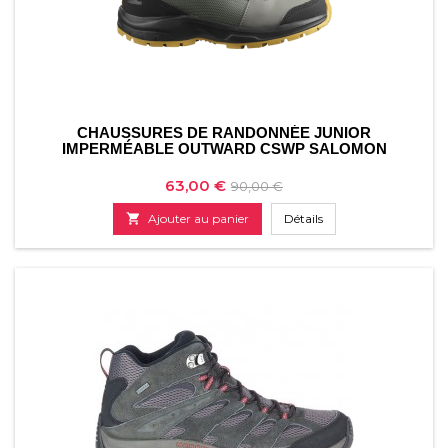
CHAUSSURES DE RANDONNÉE JUNIOR
IMPERMÉABLE OUTWARD CSWP SALOMON
Prix
Prix
63,00 €
90,00 €
de

Ajouter au panier
Détails
base