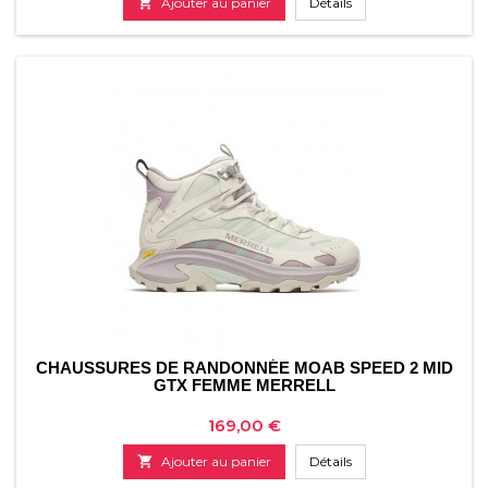

Ajouter au panier
Détails
CHAUSSURES DE RANDONNÉE MOAB SPEED ​​2 MID
GTX FEMME MERRELL
Prix
169,00 €

Ajouter au panier
Détails