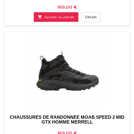
Prix
169,00 €

Ajouter au panier
Détails
CHAUSSURES DE RANDONNÉE MOAB SPEED 2 MID
GTX HOMME MERRELL
Prix
169,00 €