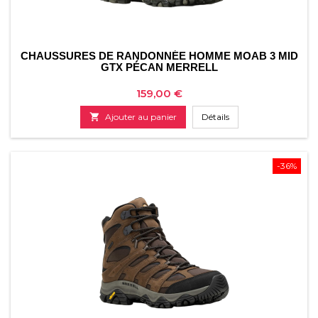
CHAUSSURES DE RANDONNÉE HOMME MOAB 3 MID
GTX PÉCAN MERRELL
Prix
159,00 €

Ajouter au panier
Détails
-36%