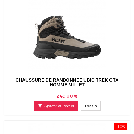
CHAUSSURE DE RANDONNÉE UBIC TREK GTX
HOMME MILLET
Prix
249,00 €

Ajouter au panier
Détails
-30%