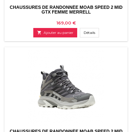
CHAUSSURES DE RANDONNÉE MOAB SPEED 2 MID
GTX FEMME MERRELL
Prix
169,00 €

Ajouter au panier
Détails
CHAUSSURES DE RANDONNÉE MOAB SPEED 2 MID