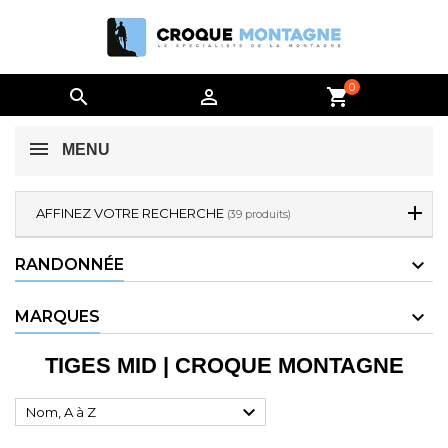
0


shopping_cart
MENU
AFFINEZ VOTRE RECHERCHE
(39 produits)
RANDONNÉE
MARQUES
TIGES MID | CROQUE MONTAGNE

Nom, A à Z