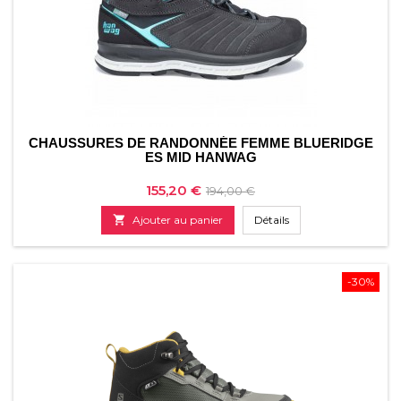
CHAUSSURES DE RANDONNÉE FEMME BLUERIDGE
ES MID HANWAG
Prix
Prix
155,20 €
194,00 €
de

Ajouter au panier
Détails
base
-30%