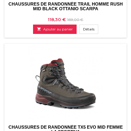
CHAUSSURES DE RANDONNÉE TRAIL HOMME RUSH
MID BLACK OTTANIO SCARPA
Prix
Prix
118,30 €
169,00 €
de

Ajouter au panier
Détails
base
CHAUSSURES DE RANDONNÉE TX5 EVO MID FEMME