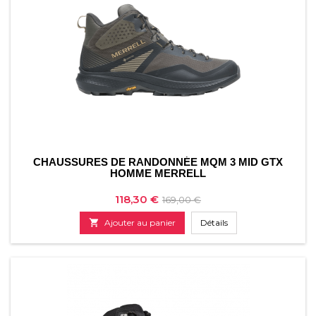
CHAUSSURES DE RANDONNÉE MQM 3 MID GTX
HOMME MERRELL
Prix
Prix
118,30 €
169,00 €
de

Ajouter au panier
Détails
base