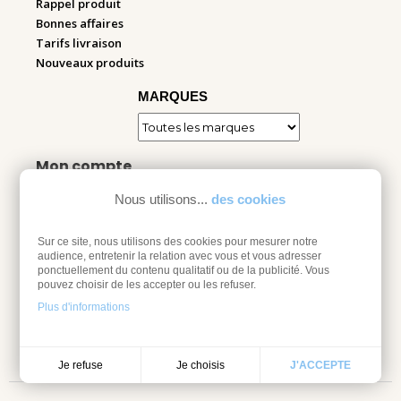
Rappel produit
Bonnes affaires
Tarifs livraison
Nouveaux produits
MARQUES
Mon compte
Nous utilisons...
des cookies
Informations personnelles
Commandes
Adresses
Sur ce site, nous utilisons des cookies pour mesurer notre
audience, entretenir la relation avec vous et vous adresser
Bons de réduction
ponctuellement du contenu qualitatif ou de la publicité. Vous
Espace pro
pouvez choisir de les accepter ou les refuser.
Plus d'informations
Retourner mes articles
Je choisis
Je refuse
J'ACCEPTE