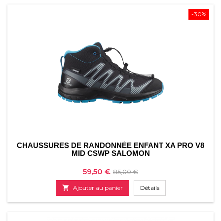
-30%
CHAUSSURES DE RANDONNÉE ENFANT XA PRO V8
MID CSWP SALOMON
Prix
Prix
59,50 €
85,00 €
de

Ajouter au panier
Détails
base