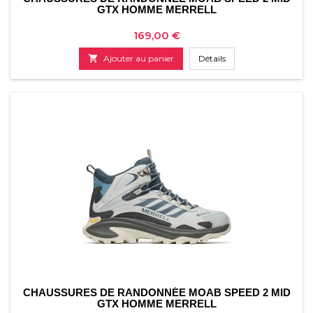
GTX HOMME MERRELL
Prix
169,00 €

Ajouter au panier
Détails
CHAUSSURES DE RANDONNÉE MOAB SPEED 2 MID
GTX HOMME MERRELL