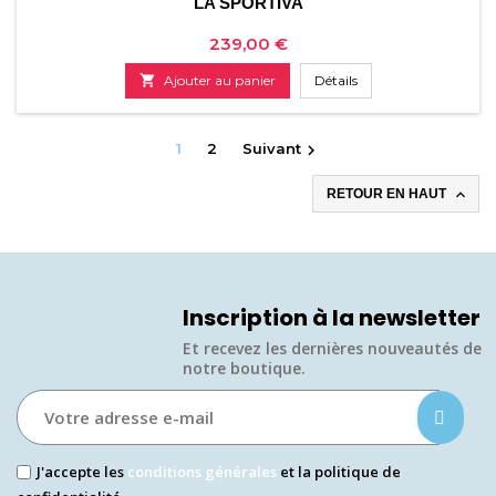
LA SPORTIVA
Prix
239,00 €

Ajouter au panier
Détails
1
2
Suivant


RETOUR EN HAUT
Inscription à la newsletter
Et recevez les dernières nouveautés de
notre boutique.​
J'accepte les
conditions générales
et la politique de