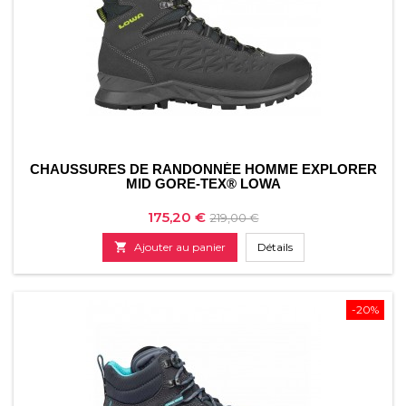
CHAUSSURES DE RANDONNÉE HOMME EXPLORER
MID GORE-TEX® LOWA
Prix
Prix
175,20 €
219,00 €
de

Ajouter au panier
Détails
base
-20%