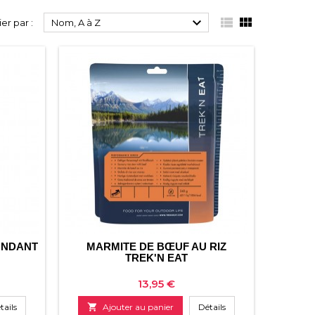



ier par :
Nom, A à Z
ONDANT
MARMITE DE BŒUF AU RIZ
TREK'N EAT
Prix
13,95 €
tails

Ajouter au panier
Détails