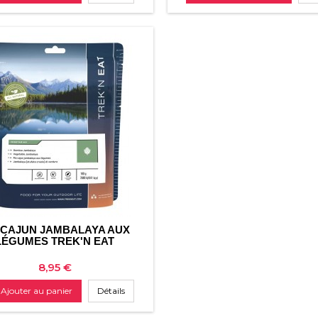
 CAJUN JAMBALAYA AUX
LÉGUMES TREK'N EAT
Prix
8,95 €
Ajouter au panier
Détails