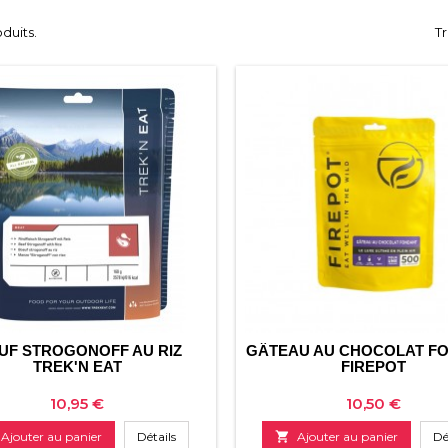
oduits.
Tr
UF STROGONOFF AU RIZ
GÂTEAU AU CHOCOLAT F
TREK'N EAT
FIREPOT
Prix
Prix
10,95 €
10,50 €
Ajouter au panier
Détails

Ajouter au panier
Dé