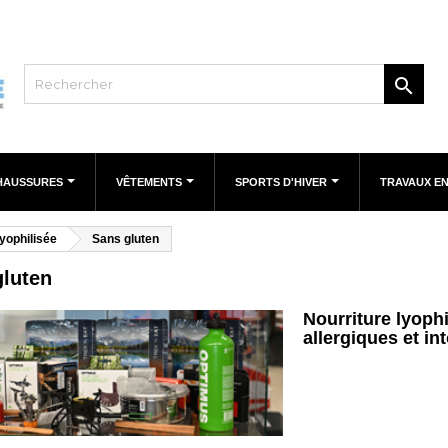

HAUSSURES
VÊTEMENTS
SPORTS D'HIVER
TRAVAUX E
lyophilisée
Sans gluten
gluten
Nourriture lyophi
allergiques et in