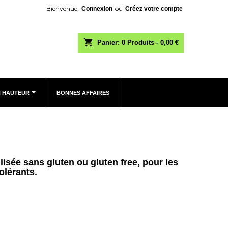
Bienvenue,
ou
Connexion
Créez votre compte
shopping_cart
Panier:
0
Produits - 0,00 €
N HAUTEUR
BONNES AFFAIRES
lisée sans gluten ou gluten free, pour les
tolérants.