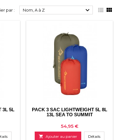



ier par :
Nom, A à Z
 3L 5L
PACK 3 SAC LIGHTWEIGHT 5L 8L
13L SEA TO SUMMIT
Prix
54,95 €
tails

Ajouter au panier
Détails