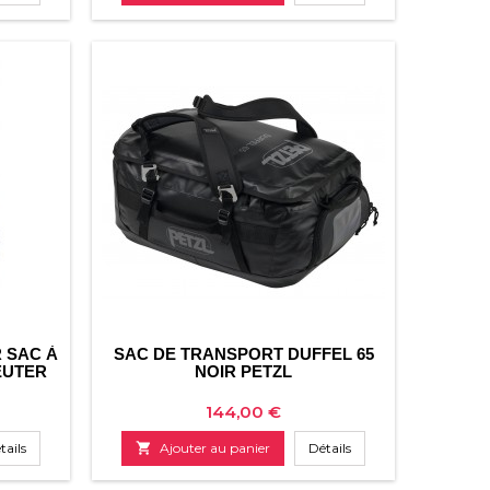
 SAC À
SAC DE TRANSPORT DUFFEL 65
EUTER
NOIR PETZL
Prix
144,00 €
tails

Ajouter au panier
Détails