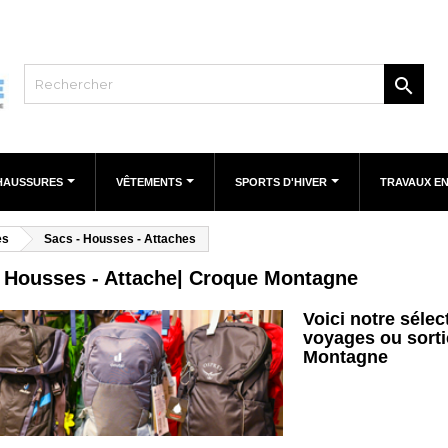

HAUSSURES
VÊTEMENTS
SPORTS D'HIVER
TRAVAUX E
es
Sacs - Housses - Attaches
- Housses - Attache| Croque Montagne
Voici notre séle
voyages ou sorti
Montagne