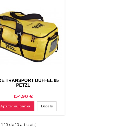
DE TRANSPORT DUFFEL 85
PETZL
Prix
154,90 €
Ajouter au panier
Détails
1-10 de 10 article(s)