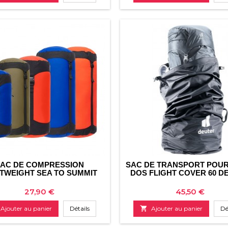
AC DE COMPRESSION
SAC DE TRANSPORT POUR
TWEIGHT SEA TO SUMMIT
DOS FLIGHT COVER 60 D
Prix
Prix
27,90 €
45,50 €
Ajouter au panier
Détails

Ajouter au panier
Dé