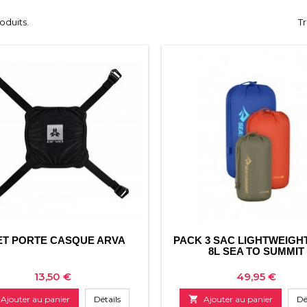
roduits.
Tr
ET PORTE CASQUE ARVA
PACK 3 SAC LIGHTWEIGHT
8L SEA TO SUMMIT
Prix
Prix
13,50 €
49,95 €
Ajouter au panier
Détails

Ajouter au panier
Dé