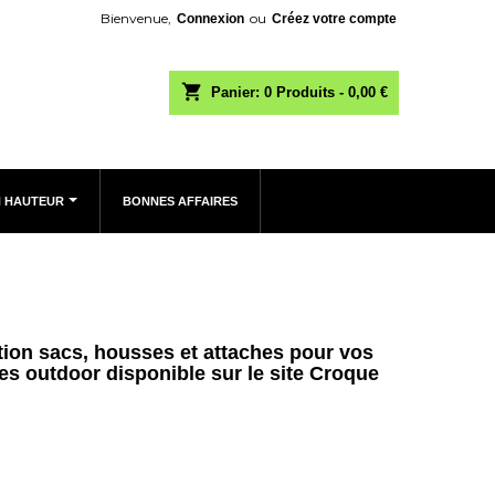
Bienvenue,
ou
Connexion
Créez votre compte
shopping_cart
Panier:
0
Produits - 0,00 €
N HAUTEUR
BONNES AFFAIRES
ction sacs, housses et attaches pour vos
es outdoor disponible sur le site Croque