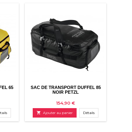
EL 65
SAC DE TRANSPORT DUFFEL 85
NOIR PETZL
Prix
154,90 €
tails

Ajouter au panier
Détails