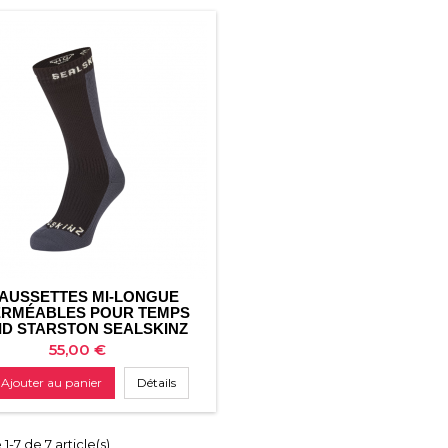
AUSSETTES MI-LONGUE
ERMÉABLES POUR TEMPS
ID STARSTON SEALSKINZ
Prix
55,00 €
Ajouter au panier
Détails
1-7 de 7 article(s)