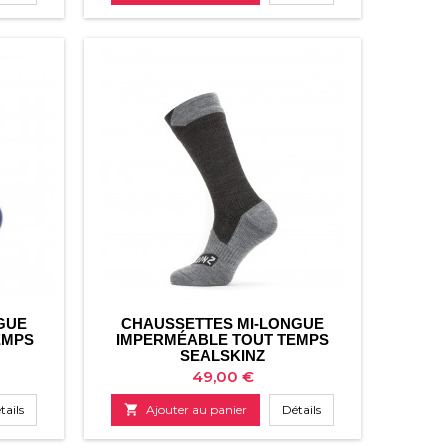
GUE
CHAUSSETTES MI-LONGUE
EMPS
IMPERMÉABLE TOUT TEMPS
SEALSKINZ
Prix
49,00 €
tails

Ajouter au panier
Détails