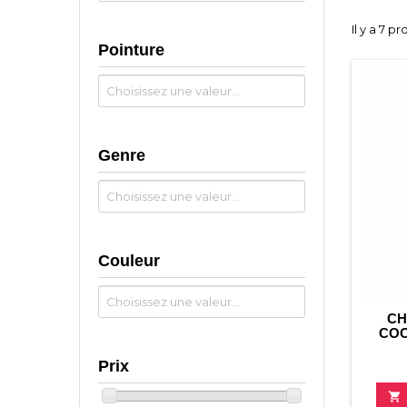
Il y a 7 pr
Pointure
Genre
Couleur
CH
COO
Prix
