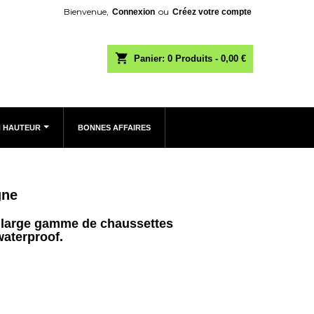
Bienvenue,
ou
Connexion
Créez votre compte
shopping_cart
Panier:
0
Produits - 0,00 €
N HAUTEUR
BONNES AFFAIRES
gne
 large gamme de chaussettes
aterproof.