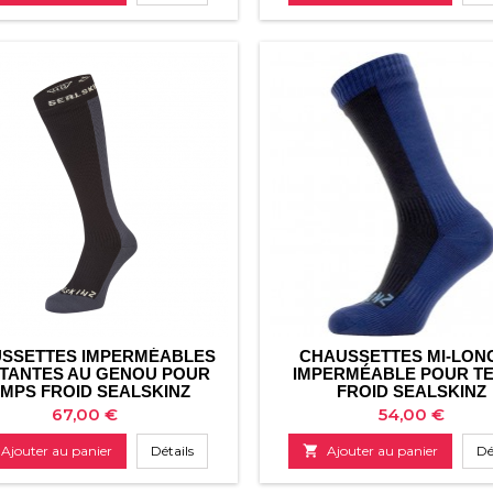
SSETTES IMPERMÉABLES
CHAUSSETTES MI-LON
TANTES AU GENOU POUR
IMPERMÉABLE POUR T
MPS FROID SEALSKINZ
FROID SEALSKINZ
Prix
Prix
67,00 €
54,00 €
Ajouter au panier
Détails

Ajouter au panier
Dé