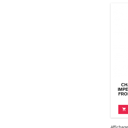
CH
IMP
FRO

Affichage 