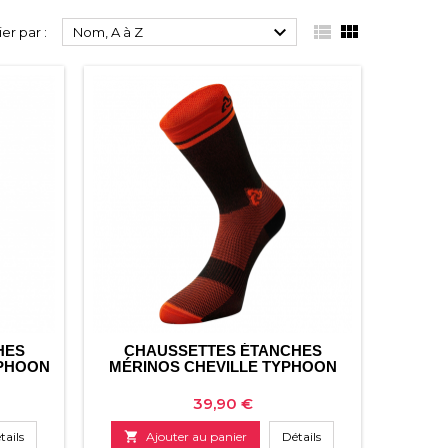



ier par :
Nom, A à Z
HES
CHAUSSETTES ÉTANCHES
YPHOON
MÉRINOS CHEVILLE TYPHOON
Prix
39,90 €
tails

Ajouter au panier
Détails