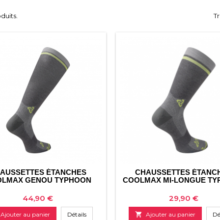
oduits.
Tr
AUSSETTES ÉTANCHES
CHAUSSETTES ÉTANC
LMAX GENOU TYPHOON
COOLMAX MI-LONGUE T
Prix
Prix
44,90 €
29,90 €
Ajouter au panier
Détails

Ajouter au panier
Dé