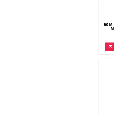
50 M
M
