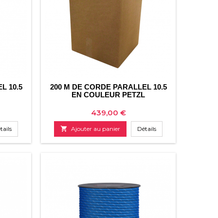
L 10.5
200 M DE CORDE PARALLEL 10.5
EN COULEUR PETZL
Prix
439,00 €
tails

Ajouter au panier
Détails