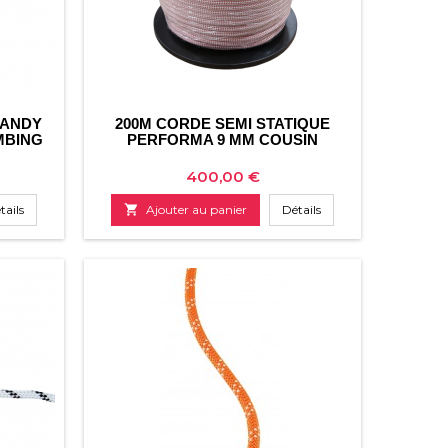
HANDY
200M CORDE SEMI STATIQUE
MBING
PERFORMA 9 MM COUSIN
Prix
400,00 €
tails

Ajouter au panier
Détails