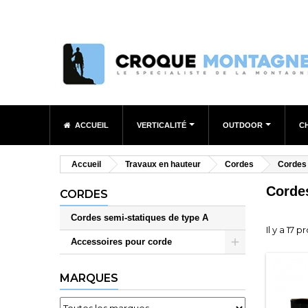
ACCUEIL
VERTICALITÉ
OUTDOOR
C
Accueil
Travaux en hauteur
Cordes
Cordes 
Cordes
CORDES
Cordes semi-statiques de type A
Il y a 17 p
Accessoires pour corde
MARQUES