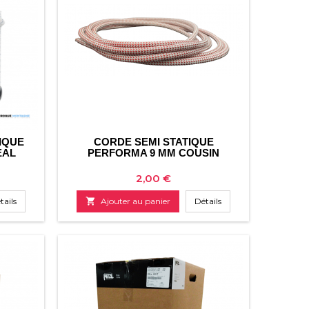
TIQUE
CORDE SEMI STATIQUE
EAL
PERFORMA 9 MM COUSIN
Prix
2,00 €
tails

Ajouter au panier
Détails