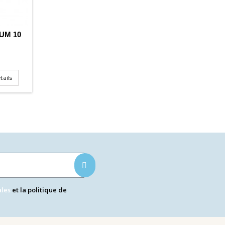
UM 10
tails
ales
et la politique de