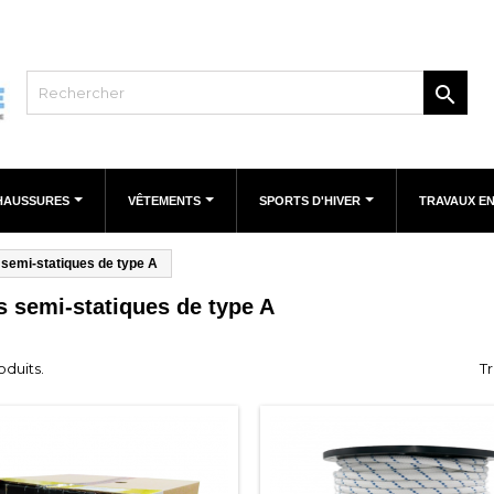

HAUSSURES
VÊTEMENTS
SPORTS D'HIVER
TRAVAUX E
semi-statiques de type A
 semi-statiques de type A
roduits.
Tr