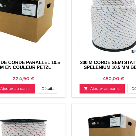
M DE CORDE PARALLEL 10.5
200 M CORDE SEMI STA
M EN COULEUR PETZL
SPELENIUM 10.5 MM B
Prix
Prix
224,90 €
450,00 €
Ajouter au panier
Détails

Ajouter au panier
Dé