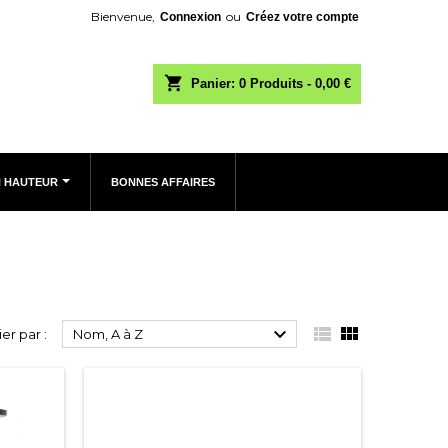
Bienvenue,
ou
Connexion
Créez votre compte
shopping_cart
Panier:
0
Produits - 0,00 €
N HAUTEUR
BONNES AFFAIRES



ier par :
Nom, A à Z