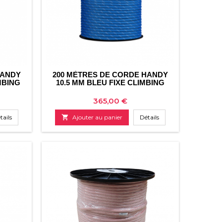
HANDY
200 MÈTRES DE CORDE HANDY
MBING
10.5 MM BLEU FIXE CLIMBING
Prix
365,00 €
tails

Ajouter au panier
Détails