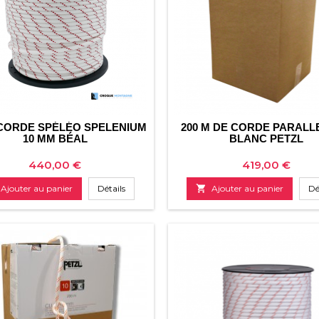
 CORDE SPÉLÉO SPELENIUM
200 M DE CORDE PARALLE
10 MM BÉAL
BLANC PETZL
Prix
Prix
440,00 €
419,00 €
Ajouter au panier
Détails

Ajouter au panier
Dé