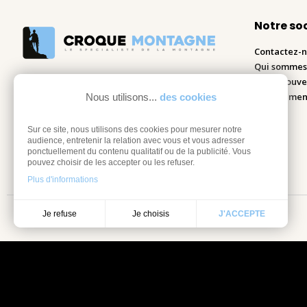
Notre so
Contactez-
Qui sommes
Nous trouve
Recrutemen
Nous utilisons...
des cookies
Blog
Sur ce site, nous utilisons des cookies pour mesurer notre
audience, entretenir la relation avec vous et vous adresser
ponctuellement du contenu qualitatif ou de la publicité. Vous
pouvez choisir de les accepter ou les refuser.
Plus d'informations
Je choisis
Je refuse
J'ACCEPTE
Mentions légales