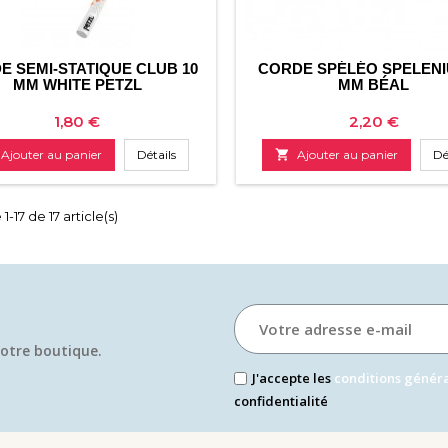
E SEMI-STATIQUE CLUB 10
CORDE SPÉLÉO SPELENI
MM WHITE PETZL
MM BÉAL
Prix
Prix
1,80 €
2,20 €
Ajouter au panier
Détails

Ajouter au panier
Dé
1-17 de 17 article(s)
otre boutique.​
J'accepte les
conditions génér
confidentialité