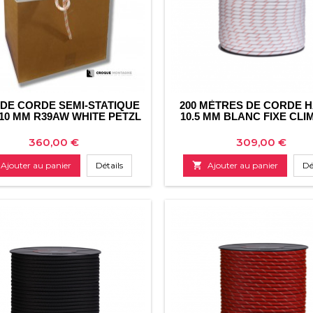
 DE CORDE SEMI-STATIQUE
200 MÈTRES DE CORDE 
10 MM R39AW WHITE PETZL
10.5 MM BLANC FIXE CLI
Prix
Prix
360,00 €
309,00 €
Ajouter au panier
Détails

Ajouter au panier
Dé