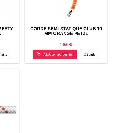
AFETY
CORDE SEMI-STATIQUE CLUB 10
N
MM ORANGE PETZL
Prix
1,95 €
tails

Ajouter au panier
Détails