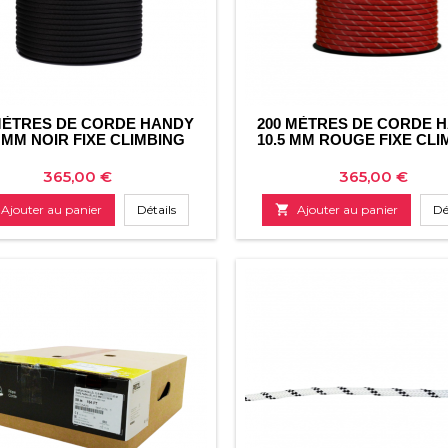
MÈTRES DE CORDE HANDY
200 MÈTRES DE CORDE 
5 MM NOIR FIXE CLIMBING
10.5 MM ROUGE FIXE CLI
Prix
Prix
365,00 €
365,00 €
Ajouter au panier
Détails

Ajouter au panier
Dé