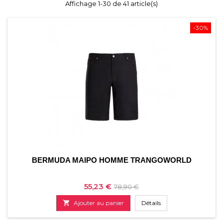
Affichage 1-30 de 41 article(s)
-30%
BERMUDA MAIPO HOMME TRANGOWORLD
Prix
Prix
55,23 €
78,90 €
de

Ajouter au panier
Détails
base