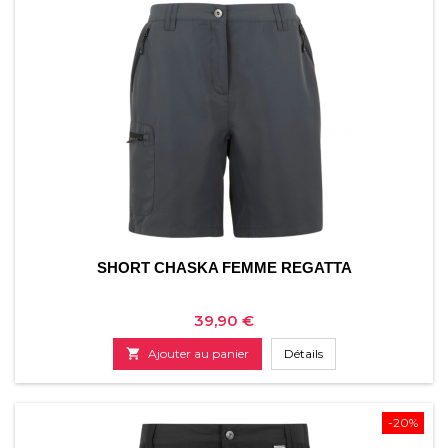
SHORT CHASKA FEMME REGATTA
Prix
39,90 €

Ajouter au panier
Détails
-20%