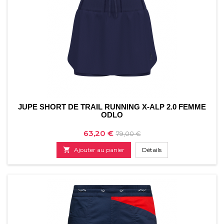
JUPE SHORT DE TRAIL RUNNING X-ALP 2.0 FEMME
ODLO
Prix
Prix
63,20 €
79,00 €
de

Ajouter au panier
Détails
base