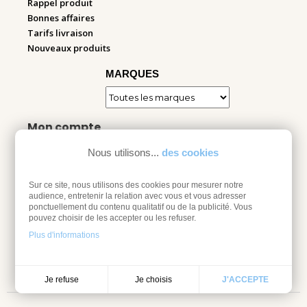
Rappel produit
Bonnes affaires
Tarifs livraison
Nouveaux produits
MARQUES
Mon compte
Nous utilisons...
des cookies
Informations personnelles
Commandes
Adresses
Sur ce site, nous utilisons des cookies pour mesurer notre
audience, entretenir la relation avec vous et vous adresser
Bons de réduction
ponctuellement du contenu qualitatif ou de la publicité. Vous
Espace pro
pouvez choisir de les accepter ou les refuser.
Plus d'informations
Retourner mes articles
Je choisis
Je refuse
J'ACCEPTE