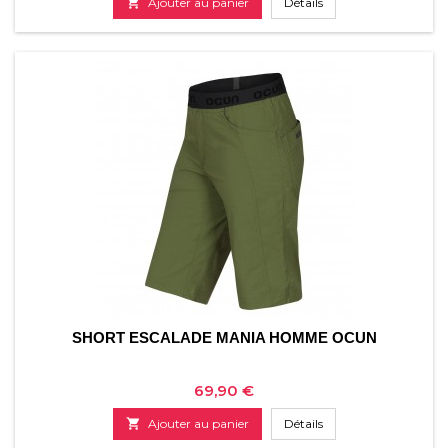

Ajouter au panier
Détails
SHORT ESCALADE MANIA HOMME OCUN
Prix
69,90 €

Ajouter au panier
Détails