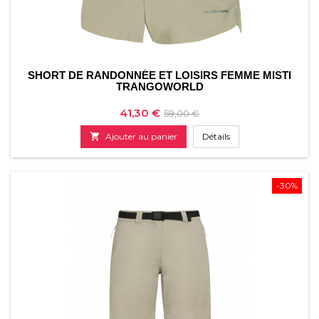
SHORT DE RANDONNÉE ET LOISIRS FEMME MISTI
TRANGOWORLD
Prix
Prix
41,30 €
59,00 €
de

Ajouter au panier
Détails
base
-30%