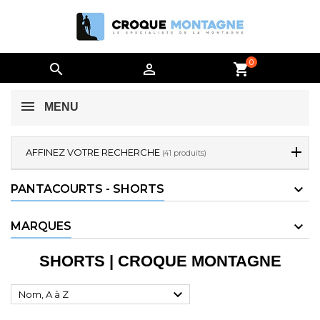
0


shopping_cart
MENU
AFFINEZ VOTRE RECHERCHE
(41 produits)
PANTACOURTS - SHORTS
MARQUES
SHORTS | CROQUE MONTAGNE

Nom, A à Z