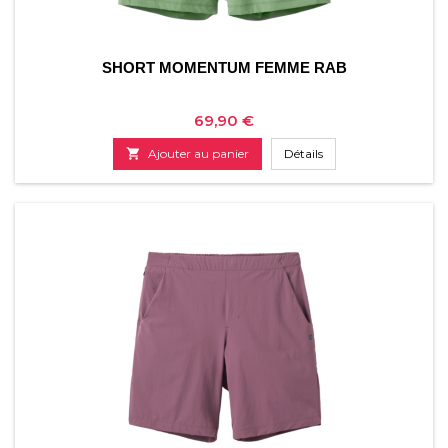
SHORT MOMENTUM FEMME RAB
Prix
69,90 €

Ajouter au panier
Détails