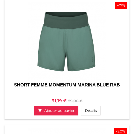
-47%
SHORT FEMME MOMENTUM MARINA BLUE RAB
Prix
Prix
31,19 €
59,90 €
de

Ajouter au panier
Détails
base
-20%