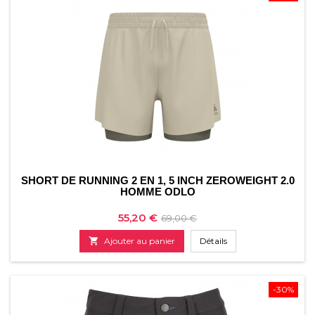
SHORT DE RUNNING 2 EN 1, 5 INCH ZEROWEIGHT 2.0
HOMME ODLO
Prix
Prix
55,20 €
69,00 €
de

Ajouter au panier
Détails
base
-30%