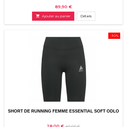
Prix
89,90 €

Ajouter au panier
Détails
-30%
SHORT DE RUNNING FEMME ESSENTIAL SOFT ODLO
Prix
Prix
28,00 €
40,00 €