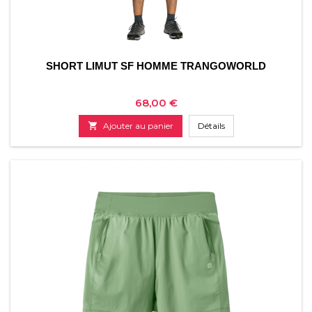
SHORT LIMUT SF HOMME TRANGOWORLD
Prix
68,00 €

Ajouter au panier
Détails