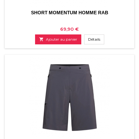
SHORT MOMENTUM HOMME RAB
Prix
69,90 €

Ajouter au panier
Détails