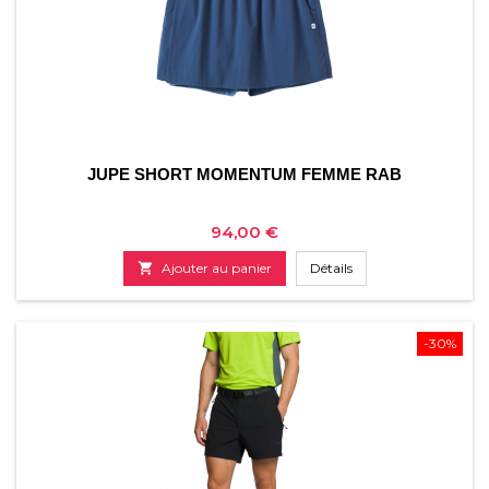
JUPE SHORT MOMENTUM FEMME RAB
Prix
94,00 €

Ajouter au panier
Détails
-30%