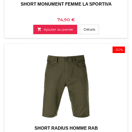
SHORT MONUMENT FEMME LA SPORTIVA
Prix
74,90 €

Ajouter au panier
Détails
-30%
SHORT RADIUS HOMME RAB