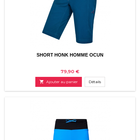
SHORT HONK HOMME OCUN
Prix
79,90 €

Ajouter au panier
Détails