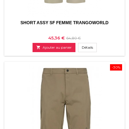
SHORT ASSY SF FEMME TRANGOWORLD
Prix
Prix
45,36 €
64,80 €
de

Ajouter au panier
Détails
base
-30%