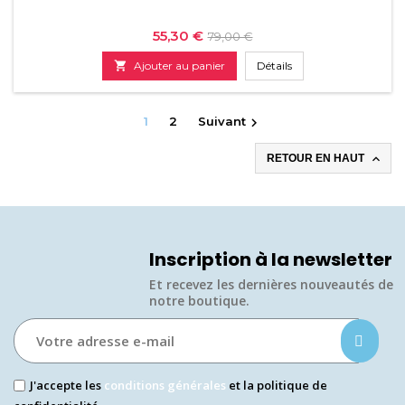
Prix
Prix
55,30 €
79,00 €
de

Ajouter au panier
Détails
base
1
2
Suivant


RETOUR EN HAUT
Inscription à la newsletter
Et recevez les dernières nouveautés de
notre boutique.​
J'accepte les
conditions générales
et la politique de