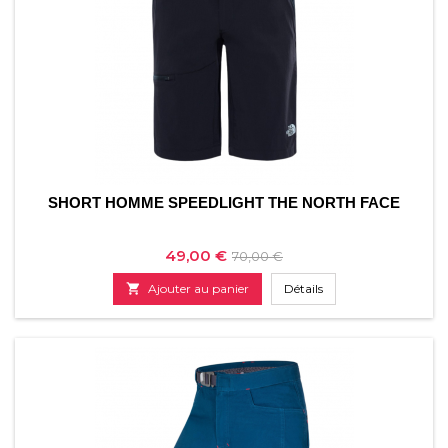
SHORT HOMME SPEEDLIGHT THE NORTH FACE
Prix
Prix
49,00 €
70,00 €
de

Ajouter au panier
Détails
base