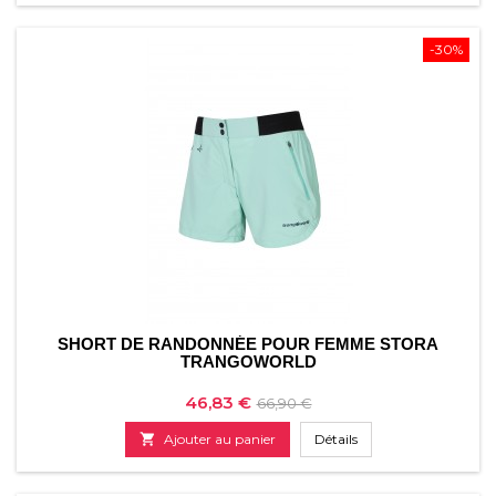
-30%
SHORT DE RANDONNÉE POUR FEMME STORA
TRANGOWORLD
Prix
Prix
46,83 €
66,90 €
de

Ajouter au panier
Détails
base