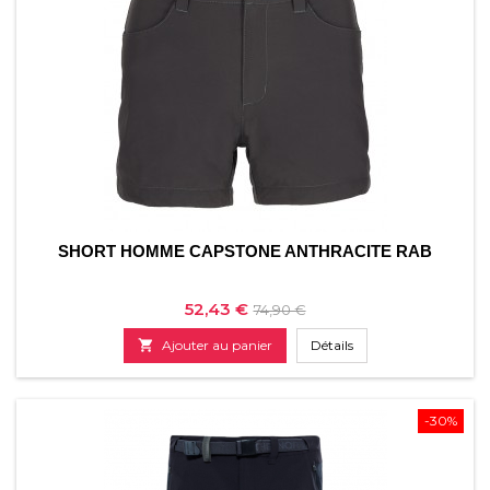
SHORT HOMME CAPSTONE ANTHRACITE RAB
Prix
Prix
52,43 €
74,90 €
de

Ajouter au panier
Détails
base
-30%