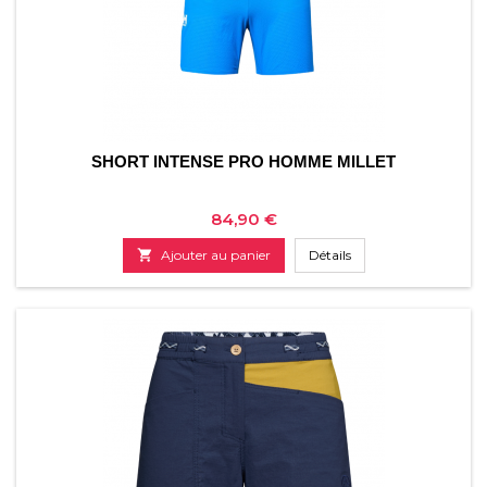
SHORT INTENSE PRO HOMME MILLET
Prix
84,90 €

Ajouter au panier
Détails