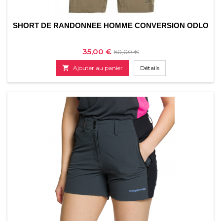
SHORT DE RANDONNÉE HOMME CONVERSION ODLO
Prix
Prix
35,00 €
50,00 €
de

Ajouter au panier
Détails
base