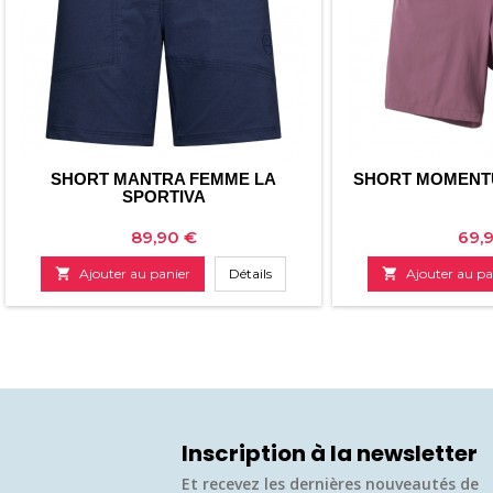
SHORT MANTRA FEMME LA
SHORT MOMENT
SPORTIVA
Prix
Prix
89,90 €
69,

Ajouter au panier
Détails

Ajouter au pa
Inscription à la newsletter
Et recevez les dernières nouveautés de