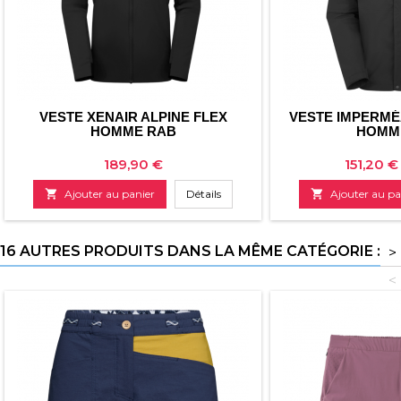
VESTE XENAIR ALPINE FLEX
VESTE IMPERMÉ
HOMME RAB
HOMM
Prix
Prix
189,90 €
151,20 €

Ajouter au panier
Détails

Ajouter au pa
16 AUTRES PRODUITS DANS LA MÊME CATÉGORIE :
>
<