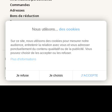
Commandes
Adresses
Bons de réduction
Espace pro
Nous utilisons...
des cookies
Retourner mes articles
Sur ce site, nous utilisons des cookies pour mesurer notre
audience, entretenir la relation avec vous et vous adresser
ponctuellement du contenu qualitatif ou de la publicité. Vous
pouvez choisir de les accepter ou les refuser.
Mentions légales
Plus d'informations
Information sur les cookies
Je choisis
Je refuse
J'ACCEPTE
Conditions Générales de vente