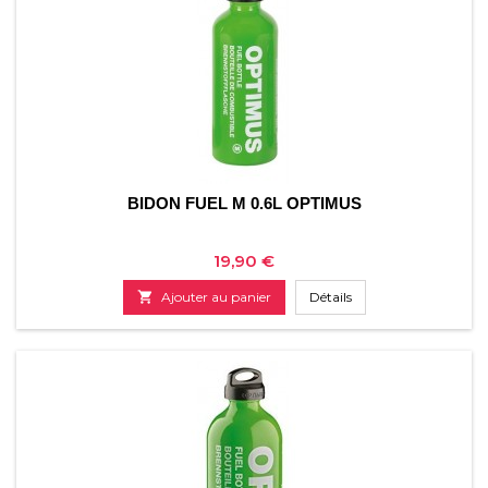
BIDON FUEL M 0.6L OPTIMUS
Prix
19,90 €

Ajouter au panier
Détails