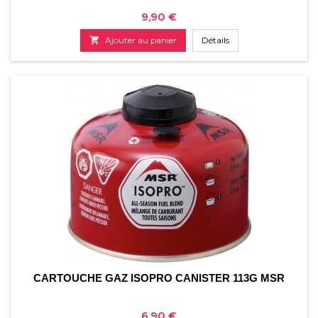
Prix
9,90 €

Ajouter au panier
Détails
CARTOUCHE GAZ ISOPRO CANISTER 113G MSR
Prix
6,90 €