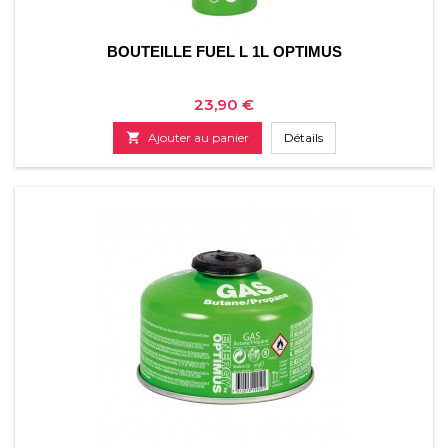
BOUTEILLE FUEL L 1L OPTIMUS
Prix
23,90 €

Ajouter au panier
Détails