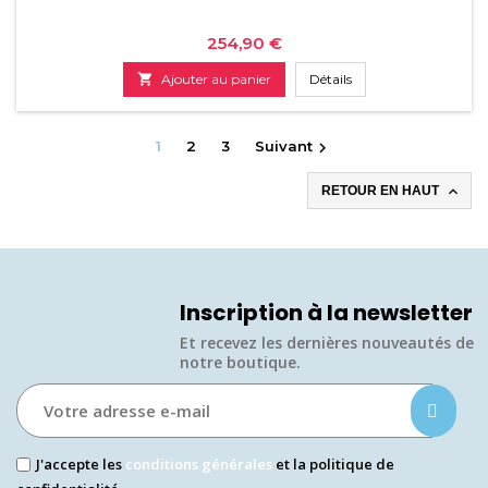
Prix
254,90 €

Ajouter au panier
Détails
1
2
3
Suivant


RETOUR EN HAUT
Inscription à la newsletter
Et recevez les dernières nouveautés de
notre boutique.​
J'accepte les
conditions générales
et la politique de