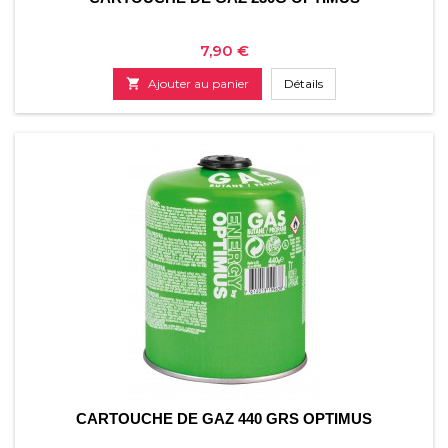
Prix
7,90 €

Ajouter au panier
Détails
CARTOUCHE DE GAZ 440 GRS OPTIMUS