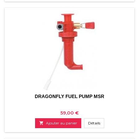
DRAGONFLY FUEL PUMP MSR
Prix
59,00 €

Ajouter au panier
Détails