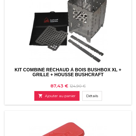
KIT COMBINÉ RÉCHAUD À BOIS BUSHBOX XL +
GRILLE + HOUSSE BUSHCRAFT
Prix
Prix
87,43 €
124,90 €
de

Ajouter au panier
Détails
base