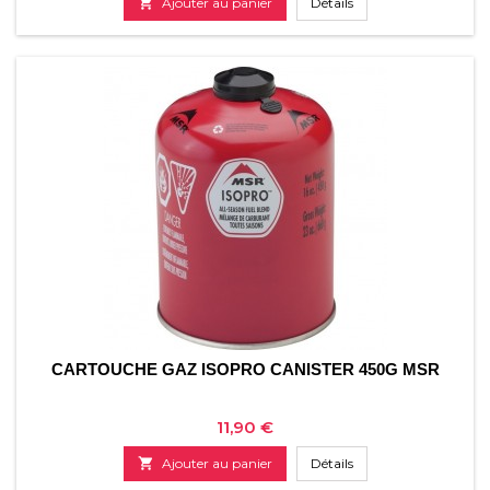

Ajouter au panier
Détails
CARTOUCHE GAZ ISOPRO CANISTER 450G MSR
Prix
11,90 €

Ajouter au panier
Détails