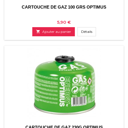
CARTOUCHE DE GAZ 100 GRS OPTIMUS
Prix
5,90 €

Ajouter au panier
Détails
CARTOUCHE DE GAZ 230G OPTIMUS