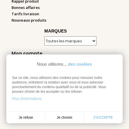
Rappel produit
Bonnes affaires
Tarifs livraison
Nouveaux produits
MARQUES
Mon compte
Nous utilisons...
des cookies
Informations personnelles
Commandes
Adresses
Sur ce site, nous utilisons des cookies pour mesurer notre
audience, entretenir la relation avec vous et vous adresser
Bons de réduction
ponctuellement du contenu qualitatif ou de la publicité. Vous
Espace pro
pouvez choisir de les accepter ou les refuser.
Plus d'informations
Retourner mes articles
Je choisis
Je refuse
J'ACCEPTE