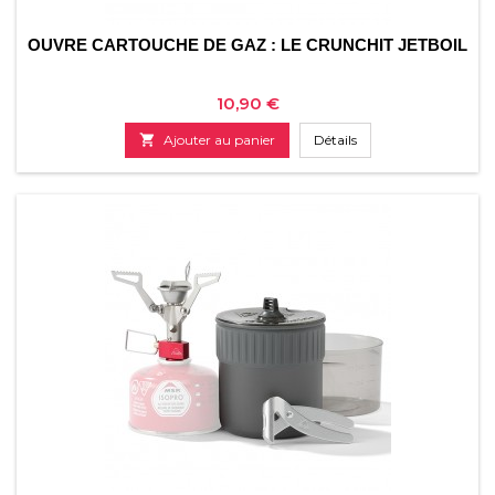
OUVRE CARTOUCHE DE GAZ : LE CRUNCHIT JETBOIL
Prix
10,90 €

Ajouter au panier
Détails