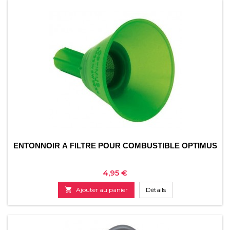
ENTONNOIR À FILTRE POUR COMBUSTIBLE OPTIMUS
Prix
4,95 €

Ajouter au panier
Détails