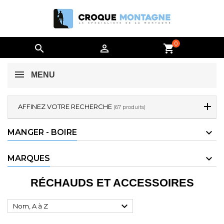
0


shopping_cart
MENU
AFFINEZ VOTRE RECHERCHE
(67 produits)
MANGER - BOIRE
MARQUES
RÉCHAUDS ET ACCESSOIRES

Nom, A à Z