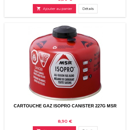

Ajouter au panier
Détails
CARTOUCHE GAZ ISOPRO CANISTER 227G MSR
Prix
8,90 €