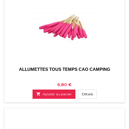
ALLUMETTES TOUS TEMPS CAO CAMPING
Prix
6,80 €

Ajouter au panier
Détails