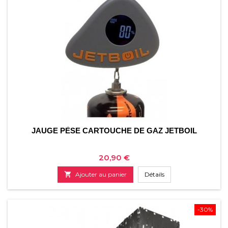
JAUGE PÈSE CARTOUCHE DE GAZ JETBOIL
Prix
20,90 €

Ajouter au panier
Détails
-30%