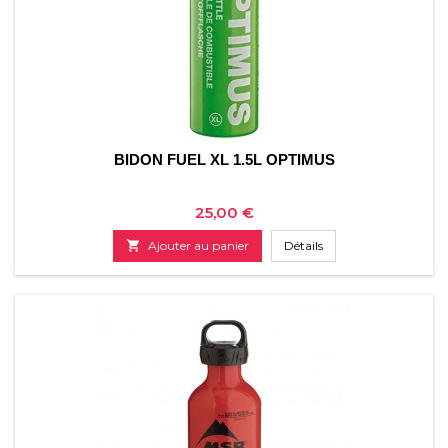
BIDON FUEL XL 1.5L OPTIMUS
Prix
25,00 €

Ajouter au panier
Détails