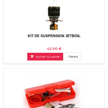
KIT DE SUSPENSION JETBOIL
Prix
42,90 €

Ajouter au panier
Détails