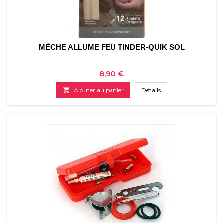
MÈCHE ALLUME FEU TINDER-QUIK SOL
Prix
8,90 €

Ajouter au panier
Détails