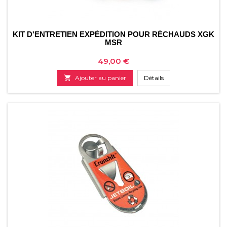
KIT D'ENTRETIEN EXPÉDITION POUR RÉCHAUDS XGK
MSR
Prix
49,00 €

Ajouter au panier
Détails