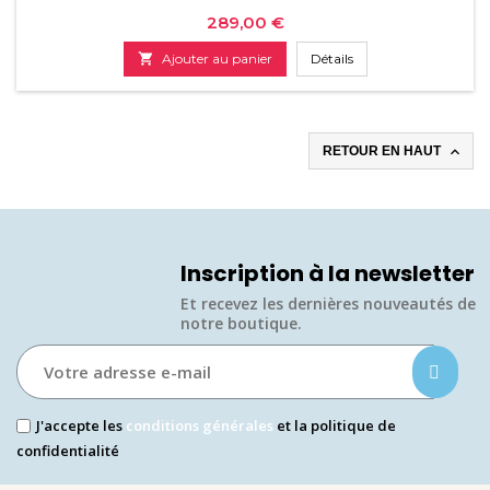
Prix
289,00 €

Ajouter au panier
Détails

RETOUR EN HAUT
Inscription à la newsletter
Et recevez les dernières nouveautés de
notre boutique.​
J'accepte les
conditions générales
et la politique de
confidentialité