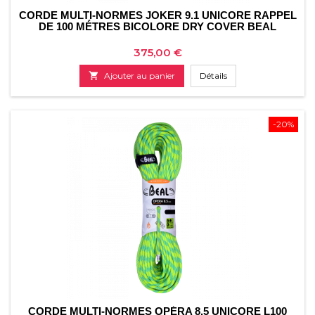
CORDE MULTI-NORMES JOKER 9.1 UNICORE RAPPEL
DE 100 MÉTRES BICOLORE DRY COVER BEAL
Prix
375,00 €

Ajouter au panier
Détails
-20%
CORDE MULTI-NORMES OPÉRA 8.5 UNICORE L100