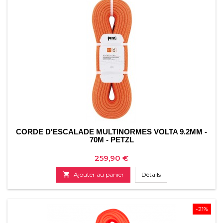
CORDE D'ESCALADE MULTINORMES VOLTA 9.2MM -
70M - PETZL
Prix
259,90 €

Ajouter au panier
Détails
-21%