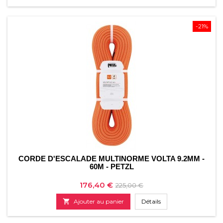
base
-21%
CORDE D'ESCALADE MULTINORME VOLTA 9.2MM -
60M - PETZL
Prix
Prix
176,40 €
225,00 €
de

Ajouter au panier
Détails
base