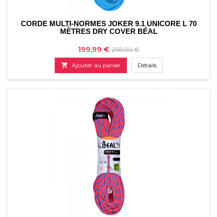
CORDE MULTI-NORMES JOKER 9.1 UNICORE L 70
MÈTRES DRY COVER BÉAL
Prix
Prix
199,99 €
256,00 €
de

Ajouter au panier
Détails
base