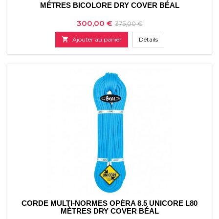
MÉTRES BICOLORE DRY COVER BÉAL
Prix
Prix
300,00 €
375,00 €
de

Ajouter au panier
Détails
base
CORDE MULTI-NORMES OPÉRA 8.5 UNICORE L80
MÈTRES DRY COVER BÉAL