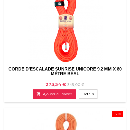
CORDE D'ESCALADE SUNRISE UNICORE 9.2 MM X 80
MÈTRE BÉAL
Prix
Prix
273,34 €
349,00 €
de

Ajouter au panier
Détails
base
-21%