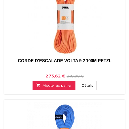
CORDE D'ESCALADE VOLTA 9.2 100M PETZL
Prix
Prix
273,62 €
349,00 €
de

Ajouter au panier
Détails
base