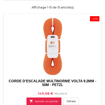
Affichage 1-15 de 15 article(s)
-22%
CORDE D'ESCALADE MULTINORME VOLTA 9.2MM -
50M - PETZL
Prix
Prix
149,98 €
194,00 €
de

Ajouter au panier
Détails