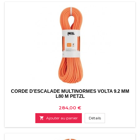
CORDE D'ESCALADE MULTINORMES VOLTA 9.2 MM
L80 M PETZL
Prix
284,00 €

Ajouter au panier
Détails