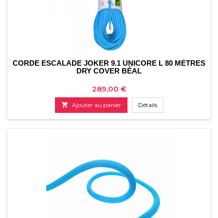
CORDE ESCALADE JOKER 9.1 UNICORE L 80 MÈTRES
DRY COVER BÉAL
Prix
289,00 €

Ajouter au panier
Détails