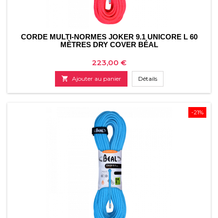
CORDE MULTI-NORMES JOKER 9.1 UNICORE L 60
MÈTRES DRY COVER BÉAL
Prix
223,00 €

Ajouter au panier
Détails
-21%