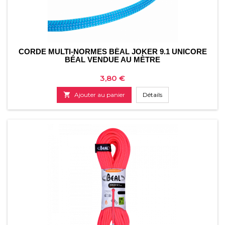
CORDE MULTI-NORMES BÉAL JOKER 9.1 UNICORE
BÉAL VENDUE AU MÈTRE
Prix
3,80 €

Ajouter au panier
Détails