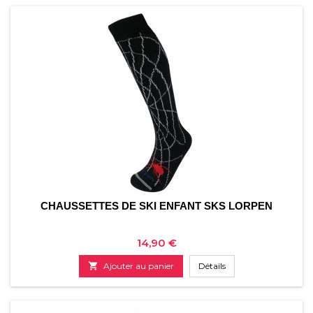
CHAUSSETTES DE SKI ENFANT SKS LORPEN
Prix
14,90 €

Ajouter au panier
Détails