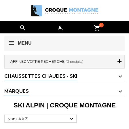
0


shopping_cart
MENU
AFFINEZ VOTRE RECHERCHE
(13 produits)
CHAUSSETTES CHAUDES - SKI
MARQUES
SKI ALPIN | CROQUE MONTAGNE

Nom, A à Z