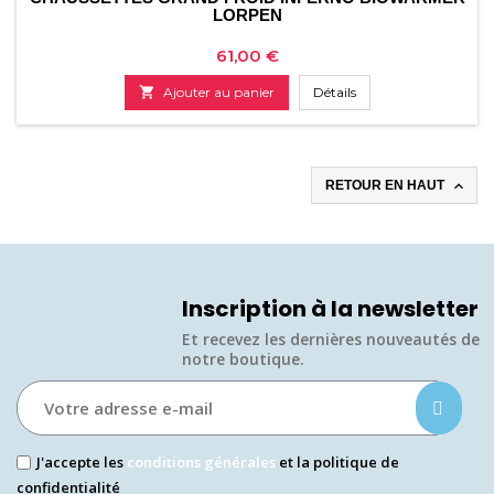
LORPEN
Prix
61,00 €

Ajouter au panier
Détails

RETOUR EN HAUT
Inscription à la newsletter
Et recevez les dernières nouveautés de
notre boutique.​
J'accepte les
conditions générales
et la politique de
confidentialité