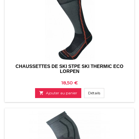
CHAUSSETTES DE SKI STPE SKI THERMIC ECO
LORPEN
Prix
18,50 €

Ajouter au panier
Détails