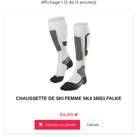
Affichage 1-13 de 13 article(s)
CHAUSSETTE DE SKI FEMME SK4 16551 FALKE
Prix
34,90 €

Ajouter au panier
Détails