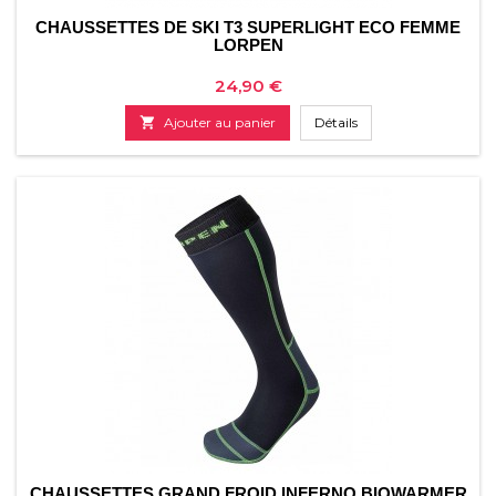
CHAUSSETTES DE SKI T3 SUPERLIGHT ECO FEMME
LORPEN
Prix
24,90 €

Ajouter au panier
Détails
CHAUSSETTES GRAND FROID INFERNO BIOWARMER