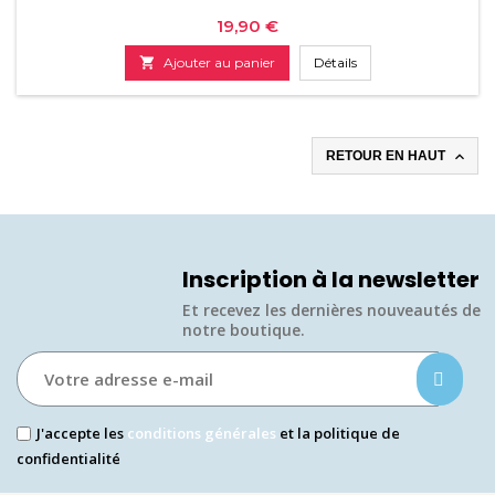
Prix
19,90 €

Ajouter au panier
Détails

RETOUR EN HAUT
Inscription à la newsletter
Et recevez les dernières nouveautés de
notre boutique.​
J'accepte les
conditions générales
et la politique de
confidentialité