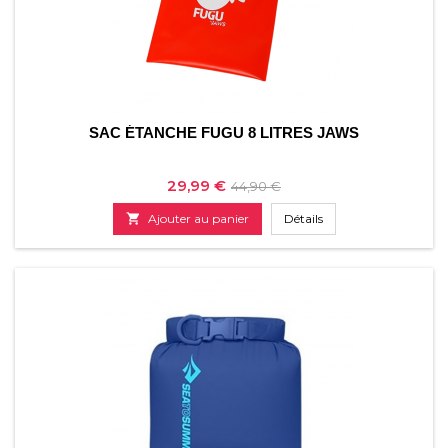
SAC ÉTANCHE FUGU 8 LITRES JAWS
Prix
Prix
29,99 €
44,90 €
de

Ajouter au panier
Détails
base