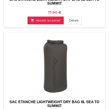
SUMMIT
Prix
17,90 €

Ajouter au panier
Détails
SAC ÉTANCHE LIGHTWEIGHT DRY BAG 8L SEA TO
SUMMIT