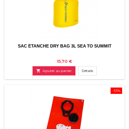
SAC ÉTANCHE DRY BAG 3L SEA TO SUMMIT
Prix
15,70 €

Ajouter au panier
Détails
-33%