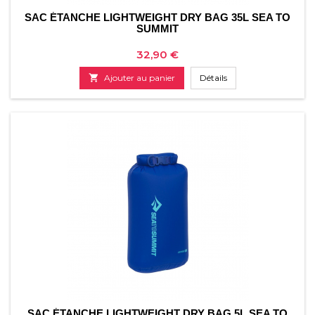
SAC ÉTANCHE LIGHTWEIGHT DRY BAG 35L SEA TO
SUMMIT
Prix
32,90 €

Ajouter au panier
Détails
SAC ÉTANCHE LIGHTWEIGHT DRY BAG 5L SEA TO