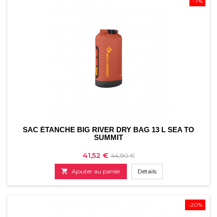
-7%
SAC ÉTANCHE BIG RIVER DRY BAG 13 L SEA TO
SUMMIT
Prix
Prix
41,52 €
44,90 €
de

Ajouter au panier
Détails
base
-20%