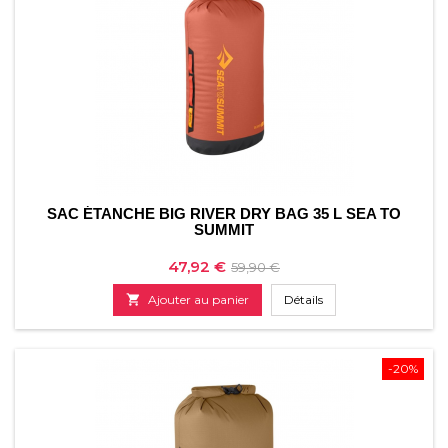
SAC ÉTANCHE BIG RIVER DRY BAG 35 L SEA TO
SUMMIT
Prix
Prix
47,92 €
59,90 €
de

Ajouter au panier
Détails
base
-20%