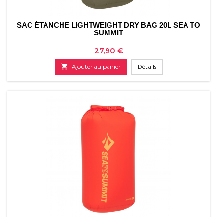
SAC ÉTANCHE LIGHTWEIGHT DRY BAG 20L SEA TO
SUMMIT
Prix
27,90 €

Ajouter au panier
Détails