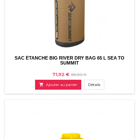
SAC ÉTANCHE BIG RIVER DRY BAG 65 L SEA TO
SUMMIT
Prix
Prix
71,92 €
89,90 €
de

Ajouter au panier
Détails
base