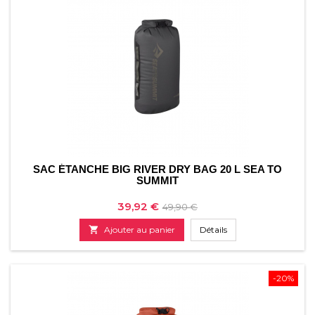
SAC ÉTANCHE BIG RIVER DRY BAG 20 L SEA TO
SUMMIT
Prix
Prix
39,92 €
49,90 €
de

Ajouter au panier
Détails
base
-20%