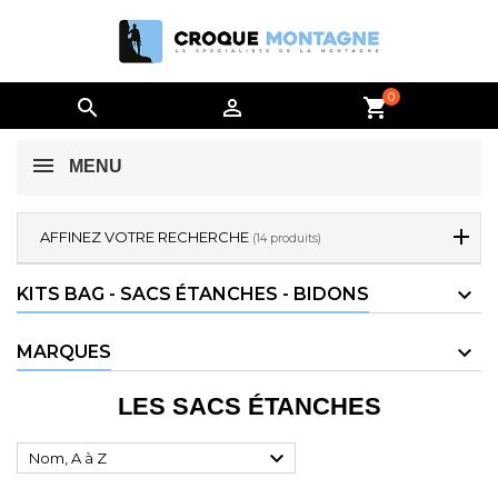
0


shopping_cart
MENU
AFFINEZ VOTRE RECHERCHE
(14 produits)
KITS BAG - SACS ÉTANCHES - BIDONS
MARQUES
LES SACS ÉTANCHES

Nom, A à Z