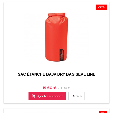
-30%
SAC ÉTANCHE BAJA DRY BAG SEAL LINE
Prix
Prix
19,60 €
28,00 €
de

Ajouter au panier
Détails
base