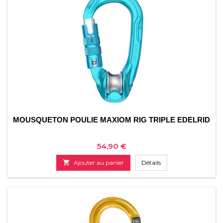
MOUSQUETON POULIE MAXIOM RIG TRIPLE EDELRID
Prix
54,90 €

Ajouter au panier
Détails