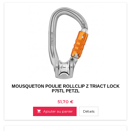
MOUSQUETON POULIE ROLLCLIP Z TRIACT LOCK
P75TL PETZL
Prix
51,70 €

Ajouter au panier
Détails