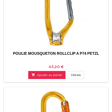
POULIE MOUSQUETON ROLLCLIP A P74 PETZL
Prix
43,20 €

Ajouter au panier
Détails