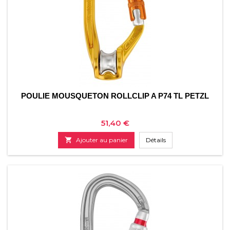
POULIE MOUSQUETON ROLLCLIP A P74 TL PETZL
Prix
51,40 €

Ajouter au panier
Détails