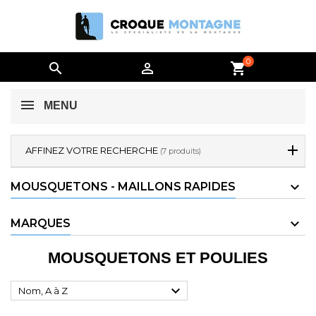
0


shopping_cart
MENU
AFFINEZ VOTRE RECHERCHE
(7 produits)
MOUSQUETONS - MAILLONS RAPIDES
MARQUES
MOUSQUETONS ET POULIES

Nom, A à Z