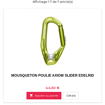
Affichage 1-7 de 7 article(s)
MOUSQUETON POULIE AXIOM SLIDER EDELRID
Prix
44,50 €

Ajouter au panier
Détails