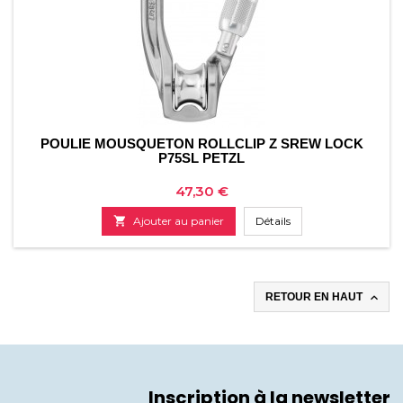
POULIE MOUSQUETON ROLLCLIP Z SREW LOCK
P75SL PETZL
Prix
47,30 €

Ajouter au panier
Détails

RETOUR EN HAUT
Inscription à la newsletter