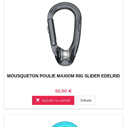
MOUSQUETON POULIE MAXIOM RIG SLIDER EDELRID
Prix
52,90 €

Ajouter au panier
Détails