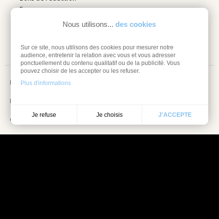
Espace pro
Nous utilisons...
des cookies
Retourner mes articles
Sur ce site, nous utilisons des cookies pour mesurer notre
audience, entretenir la relation avec vous et vous adresser
ponctuellement du contenu qualitatif ou de la publicité. Vous
pouvez choisir de les accepter ou les refuser.
Mentions légales
Plus d'informations
Information sur les cookies
Je choisis
Je refuse
J'ACCEPTE
Conditions Générales de vente
Choisissez une valeur...