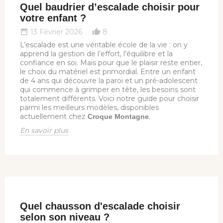
Quel baudrier d’escalade choisir pour
votre enfant ?
13 Février 2026
8
date_range
thumb_up_alt
L’escalade est une véritable école de la vie : on y
apprend la gestion de l’effort, l’équilibre et la
confiance en soi. Mais pour que le plaisir reste entier,
le choix du matériel est primordial. Entre un enfant
de 4 ans qui découvre la paroi et un pré-adolescent
qui commence à grimper en tête, les besoins sont
totalement différents. Voici notre guide pour choisir
parmi les meilleurs modèles, disponibles
actuellement chez
.
Croque Montagne
En savoir plus
Quel chausson d'escalade choisir
selon son niveau ?