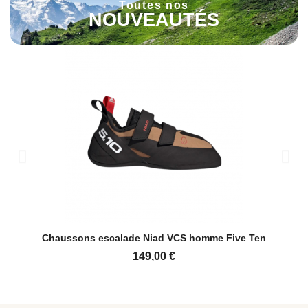
Toutes nos
NOUVEAUTÉS
Aperçu rapide
Sportiva
Chaussons escalade Niad VCS homme Five Ten
149,00 €