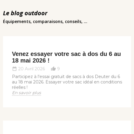
Le blog outdoor
Équipements, comparaisons, conseils, ...
Venez essayer votre sac à dos du 6 au
18 mai 2026 !
20 Avril 2026
9
date_range
thumb_up_alt
Participez à l'essai gratuit de sacs à dos Deuter du 6
au 18 mai 2026. Essayer votre sac idéal en conditions
réelles !
En savoir plus