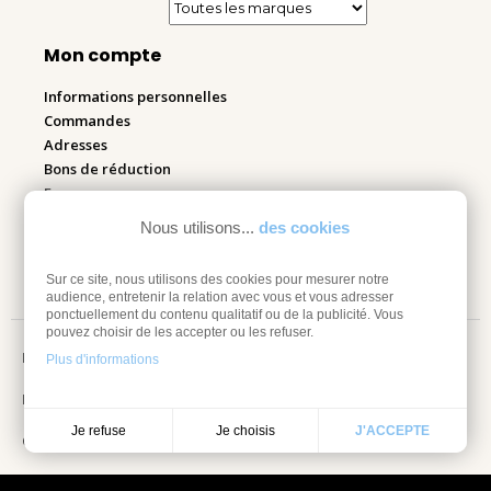
Mon compte
Informations personnelles
Commandes
Adresses
Bons de réduction
Espace pro
Nous utilisons...
des cookies
Retourner mes articles
Sur ce site, nous utilisons des cookies pour mesurer notre
audience, entretenir la relation avec vous et vous adresser
ponctuellement du contenu qualitatif ou de la publicité. Vous
pouvez choisir de les accepter ou les refuser.
Mentions légales
Plus d'informations
Information sur les cookies
Je choisis
Je refuse
J'ACCEPTE
Conditions Générales de vente