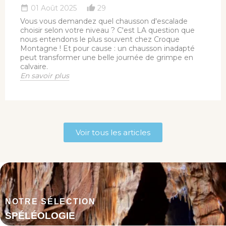
01 Août 2025
29
date_range
thumb_up_alt
Vous vous demandez quel chausson d'escalade
choisir selon votre niveau ?
C'est LA question que
nous entendons le plus souvent chez
Croque
Montagne
! Et pour cause : un chausson inadapté
peut transformer une belle journée de grimpe en
calvaire.
En savoir plus
Voir tous les articles
NOTRE SÉLECTION
SPÉLÉOLOGIE