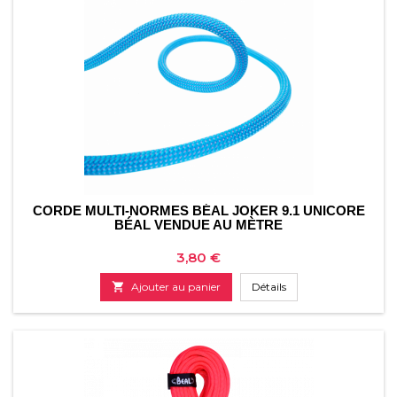
CORDE MULTI-NORMES BÉAL JOKER 9.1 UNICORE
BÉAL VENDUE AU MÈTRE
Prix
3,80 €

Ajouter au panier
Détails