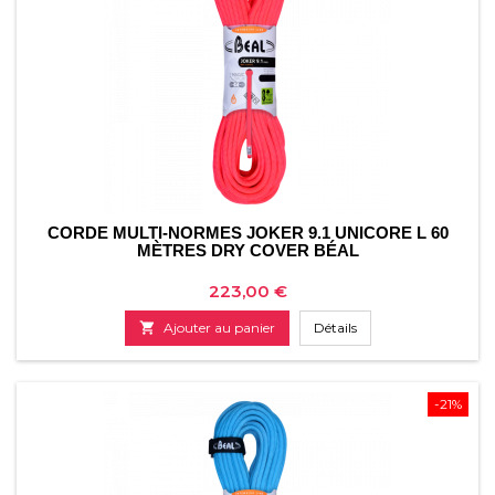
CORDE MULTI-NORMES JOKER 9.1 UNICORE L 60
MÈTRES DRY COVER BÉAL
Prix
223,00 €

Ajouter au panier
Détails
-21%