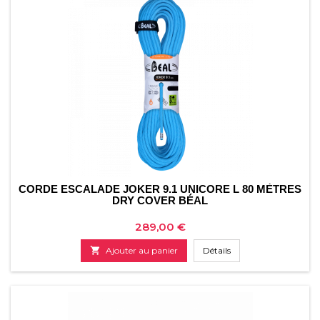
CORDE ESCALADE JOKER 9.1 UNICORE L 80 MÈTRES
DRY COVER BÉAL
Prix
289,00 €

Ajouter au panier
Détails