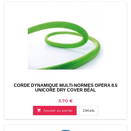
CORDE DYNAMIQUE MULTI-NORMES OPÉRA 8.5
UNICORE DRY COVER BÉAL
Prix
3,70 €

Ajouter au panier
Détails