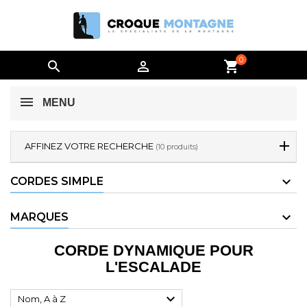
0


shopping_cart
MENU
AFFINEZ VOTRE RECHERCHE
(10 produits)
CORDES SIMPLE
MARQUES
CORDE DYNAMIQUE POUR
L'ESCALADE

Nom, A à Z