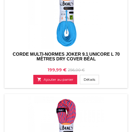
CORDE MULTI-NORMES JOKER 9.1 UNICORE L 70
MÈTRES DRY COVER BÉAL
Prix
Prix
199,99 €
256,00 €
de

Ajouter au panier
Détails
base