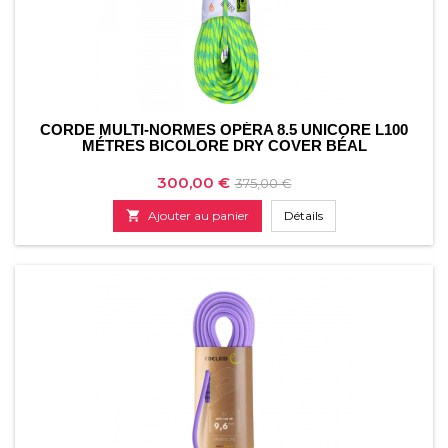
CORDE MULTI-NORMES OPÉRA 8.5 UNICORE L100
MÉTRES BICOLORE DRY COVER BÉAL
Prix
Prix
300,00 €
375,00 €
de

Ajouter au panier
Détails
base