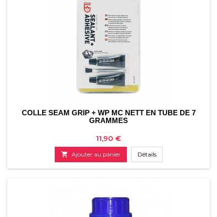
COLLE SEAM GRIP + WP MC NETT EN TUBE DE 7
GRAMMES
Prix
11,90 €

Ajouter au panier
Détails