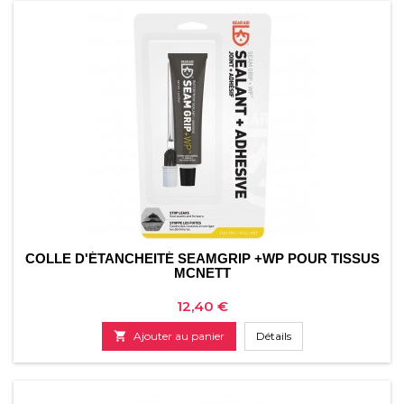
COLLE D'ÉTANCHEITÉ SEAMGRIP +WP POUR TISSUS
MCNETT
Prix
12,40 €

Ajouter au panier
Détails