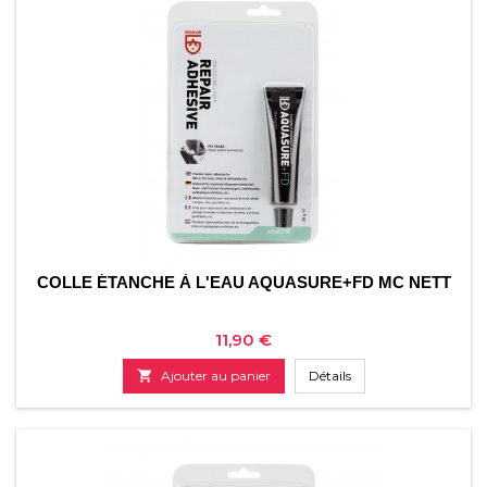
COLLE ÉTANCHE À L'EAU AQUASURE+FD MC NETT
Prix
11,90 €

Ajouter au panier
Détails