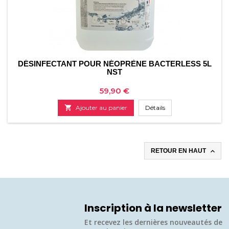
DÉSINFECTANT POUR NÉOPRÈNE BACTERLESS 5L
NST
Prix
59,90 €

Ajouter au panier
Détails

RETOUR EN HAUT
Inscription à la newsletter
Et recevez les dernières nouveautés de