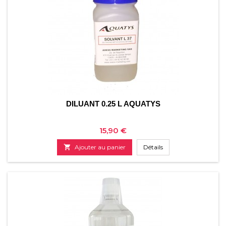
DILUANT 0.25 L AQUATYS
Prix
15,90 €

Ajouter au panier
Détails