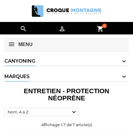
0


shopping_cart
MENU
CANYONING
MARQUES
ENTRETIEN - PROTECTION
NÉOPRÈNE

Nom, A à Z
Affichage 1-7 de 7 article(s)