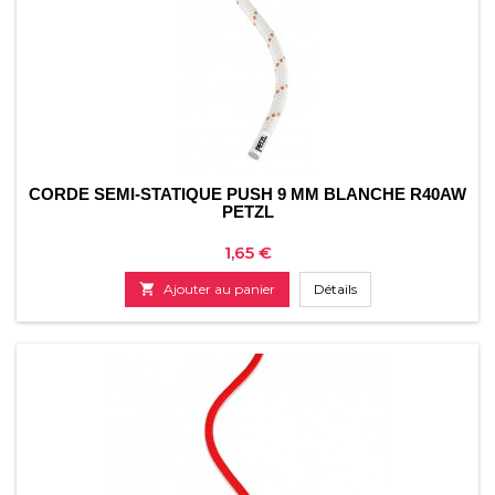
CORDE SEMI-STATIQUE PUSH 9 MM BLANCHE R40AW
PETZL
Prix
1,65 €

Ajouter au panier
Détails