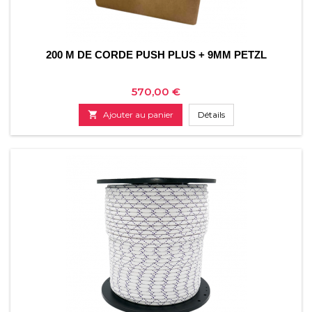
200 M DE CORDE PUSH PLUS + 9MM PETZL
Prix
570,00 €

Ajouter au panier
Détails