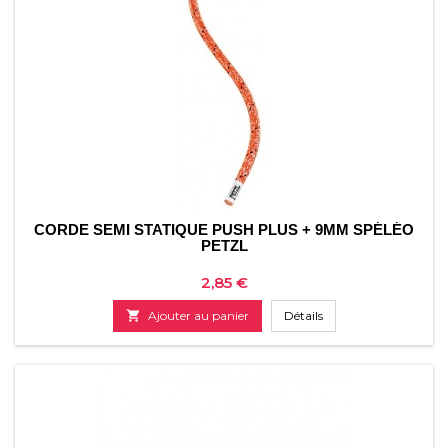
CORDE SEMI STATIQUE PUSH PLUS + 9MM SPÉLÉO
PETZL
Prix
2,85 €

Ajouter au panier
Détails