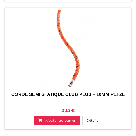
CORDE SEMI STATIQUE CLUB PLUS + 10MM PETZL
Prix
3,15 €

Ajouter au panier
Détails