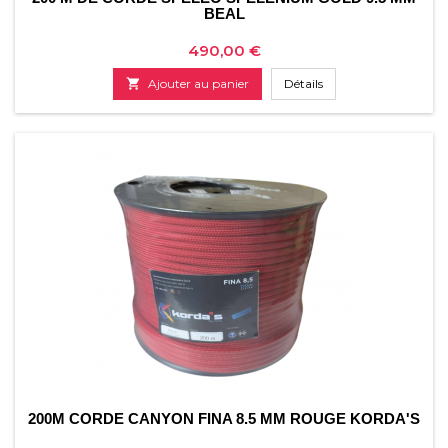
BEAL
Prix
490,00 €

Ajouter au panier
Détails
200M CORDE CANYON FINA 8.5 MM ROUGE KORDA'S