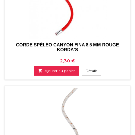
CORDE SPÉLÉO CANYON FINA 8.5 MM ROUGE
KORDA'S
Prix
2,30 €

Ajouter au panier
Détails