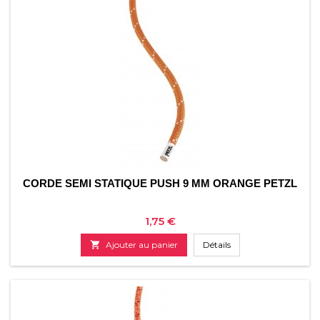
CORDE SEMI STATIQUE PUSH 9 MM ORANGE PETZL
Prix
1,75 €

Ajouter au panier
Détails