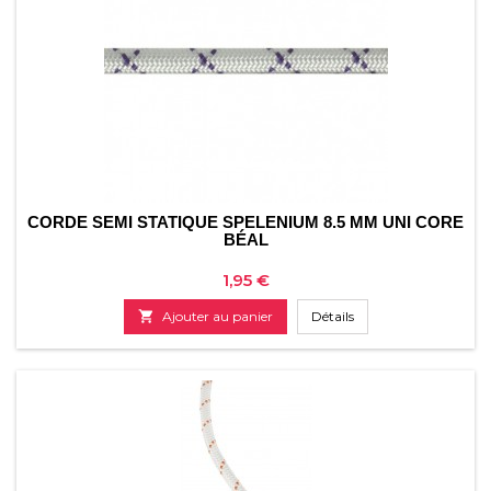
CORDE SEMI STATIQUE SPELENIUM 8.5 MM UNI CORE
BÉAL
Prix
1,95 €

Ajouter au panier
Détails