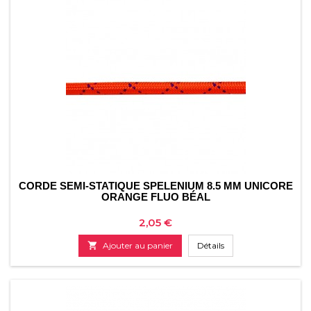
CORDE SEMI-STATIQUE SPELENIUM 8.5 MM UNICORE
ORANGE FLUO BÉAL
Prix
2,05 €

Ajouter au panier
Détails