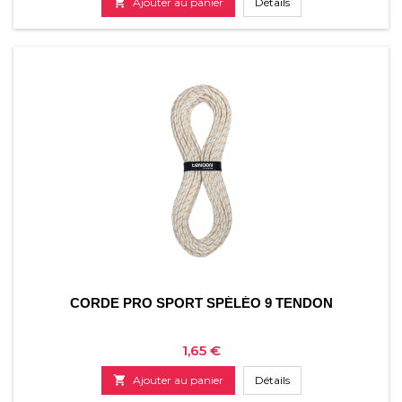

Ajouter au panier
Détails
CORDE PRO SPORT SPÉLÉO 9 TENDON
Prix
1,65 €

Ajouter au panier
Détails