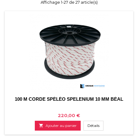
Affichage 1-27 de 27 article(s)
100 M CORDE SPÉLÉO SPELENIUM 10 MM BÉAL
Prix
220,00 €

Ajouter au panier
Détails