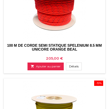
100 M DE CORDE SEMI STATIQUE SPELENIUM 8.5 MM
UNICORE ORANGE BEAL
Prix
205,00 €

Ajouter au panier
Détails
-19%