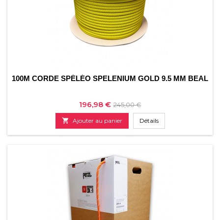
100M CORDE SPÉLÉO SPELENIUM GOLD 9.5 MM BEAL
Prix
Prix
196,98 €
245,00 €
de

Ajouter au panier
Détails
base