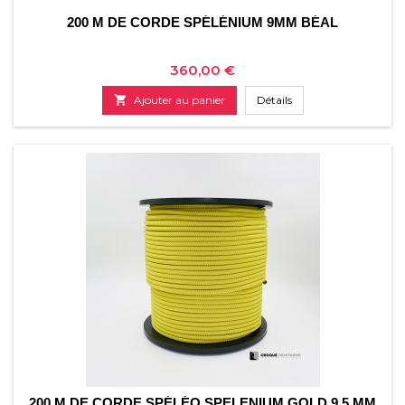
200 M DE CORDE SPÉLÉNIUM 9MM BÉAL
Prix
360,00 €

Ajouter au panier
Détails
200 M DE CORDE SPÉLÉO SPELENIUM GOLD 9.5 MM