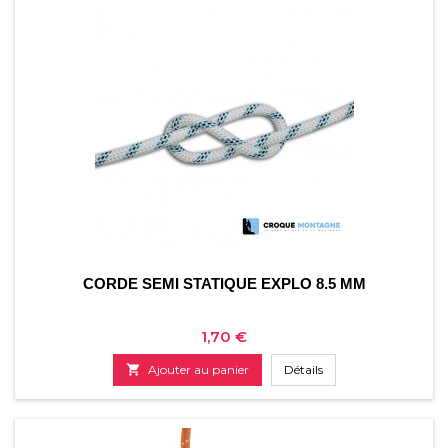
CORDE SEMI STATIQUE EXPLO 8.5 MM
Prix
1,70 €

Ajouter au panier
Détails