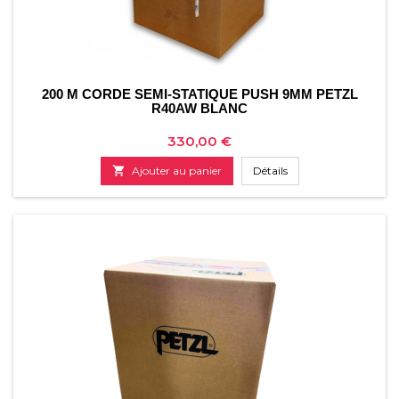
200 M CORDE SEMI-STATIQUE PUSH 9MM PETZL
R40AW BLANC
Prix
330,00 €

Ajouter au panier
Détails