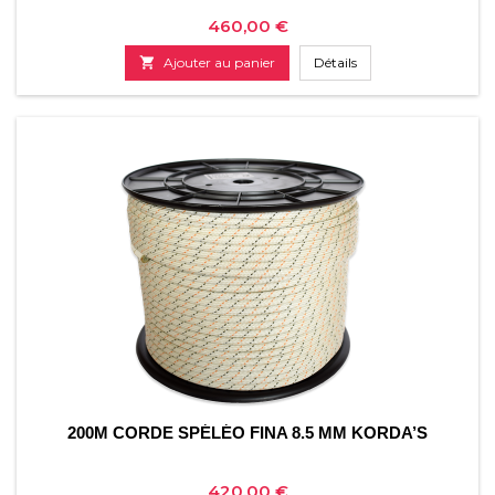
Prix
460,00 €

Ajouter au panier
Détails
200M CORDE SPÉLÉO FINA 8.5 MM KORDA’S
Prix
420,00 €