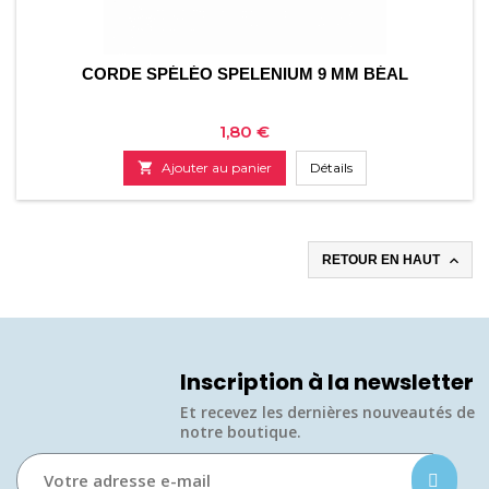
CORDE SPÉLÉO SPELENIUM 9 MM BÉAL
Prix
1,80 €

Ajouter au panier
Détails

RETOUR EN HAUT
Inscription à la newsletter
Et recevez les dernières nouveautés de
notre boutique.​