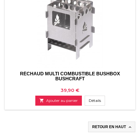
RÉCHAUD MULTI COMBUSTIBLE BUSHBOX
BUSHCRAFT
Prix
39,90 €

Ajouter au panier
Détails

RETOUR EN HAUT