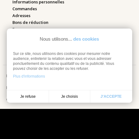
Informations personnelles
Commandes
Adresses
Bons de réduction
Espace pro
Nous utilisons...
des cookies
Retourner mes articles
Sur ce site, nous utilisons des cookies pour mesurer notre
audience, entretenir la relation avec vous et vous adresser
ponctuellement du contenu qualitatif ou de la publicité. Vous
pouvez choisir de les accepter ou les refuser.
Mentions légales
Plus d'informations
Information sur les cookies
Je choisis
Je refuse
J'ACCEPTE
Conditions Générales de vente