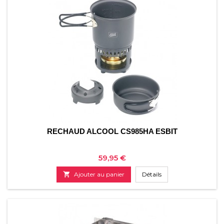
RECHAUD ALCOOL CS985HA ESBIT
Prix
59,95 €

Ajouter au panier
Détails