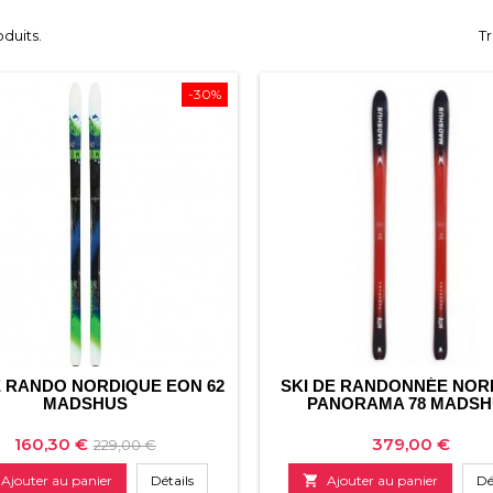
oduits.
Tr
-30%
E RANDO NORDIQUE EON 62
SKI DE RANDONNÉE NOR
MADSHUS
PANORAMA 78 MADS
Prix
Prix
Prix
160,30 €
379,00 €
229,00 €
de
Ajouter au panier
Détails

Ajouter au panier
Dé