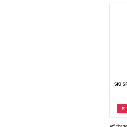
SKI S

Affichage 