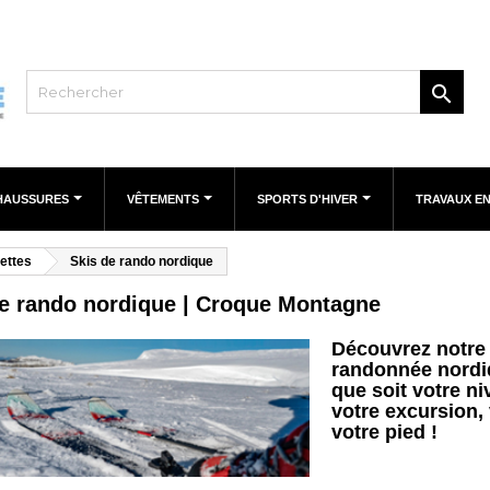

HAUSSURES
VÊTEMENTS
SPORTS D'HIVER
TRAVAUX E
ettes
Skis de rando nordique
de rando nordique | Croque Montagne
Découvrez notre 
randonnée nordiq
que soit votre ni
votre excursion,
votre pied !