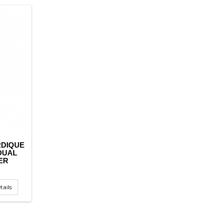
RDIQUE
DUAL
HER
tails