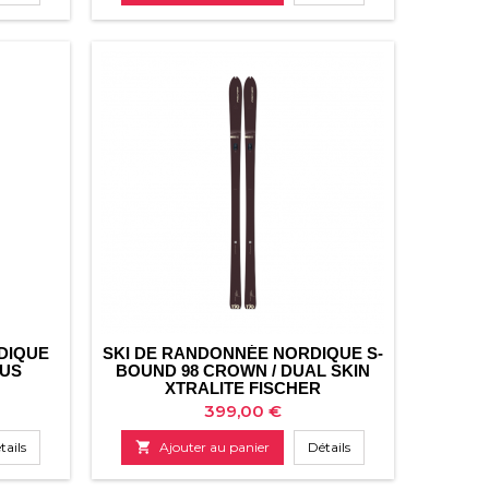
base
DIQUE
SKI DE RANDONNÉE NORDIQUE S-
HUS
BOUND 98 CROWN / DUAL SKIN
XTRALITE FISCHER
Prix
399,00 €
tails

Ajouter au panier
Détails