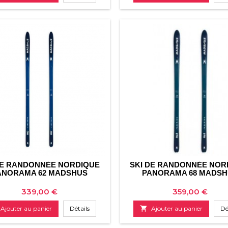
base
DE RANDONNÉE NORDIQUE
SKI DE RANDONNÉE NOR
ANORAMA 62 MADSHUS
PANORAMA 68 MADS
Prix
Prix
339,00 €
359,00 €
Ajouter au panier
Détails

Ajouter au panier
Dé