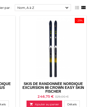



ier par :
Nom, A à Z
-25%
DIQUE
SKIS DE RANDONNÉE NORDIQUE
HUS
EXCURSION 88 CROWN EASY SKIN
FISCHER
Prix
Prix
246,75 €
329,00 €
de
tails

Ajouter au panier
Détails