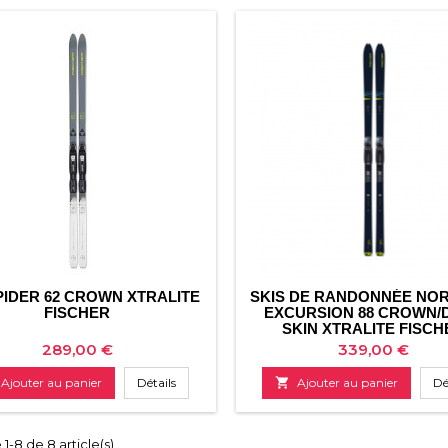
PIDER 62 CROWN XTRALITE
SKIS DE RANDONNÉE NO
FISCHER
EXCURSION 88 CROWN/
SKIN XTRALITE FISC
Prix
Prix
289,00 €
339,00 €
Ajouter au panier
Détails

Ajouter au panier
Dé
1-8 de 8 article(s)