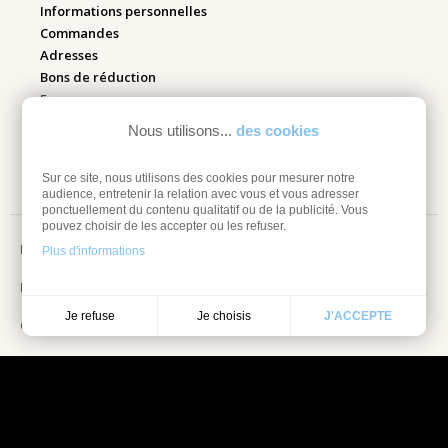
Informations personnelles
Commandes
Adresses
Bons de réduction
Espace pro
Nous utilisons...
des cookies
Retourner mes articles
Sur ce site, nous utilisons des cookies pour mesurer notre
audience, entretenir la relation avec vous et vous adresser
ponctuellement du contenu qualitatif ou de la publicité. Vous
pouvez choisir de les accepter ou les refuser.
Mentions légales
Plus d'informations
Information sur les cookies
Je choisis
Je refuse
J'ACCEPTE
Conditions Générales de vente
Choisissez une valeur...