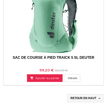
SAC DE COURSE À PIED TRAICK 5 SL DEUTER
Prix
Prix
99,20 €
124,00 €
de

Ajouter au panier
Détails
base

RETOUR EN HAUT