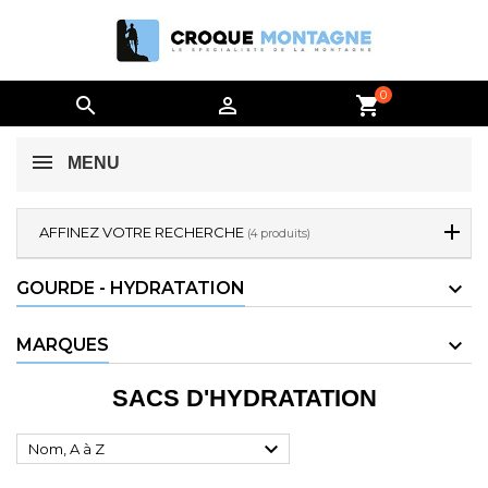
0


shopping_cart
MENU
AFFINEZ VOTRE RECHERCHE
(4 produits)
GOURDE - HYDRATATION
MARQUES
SACS D'HYDRATATION

Nom, A à Z