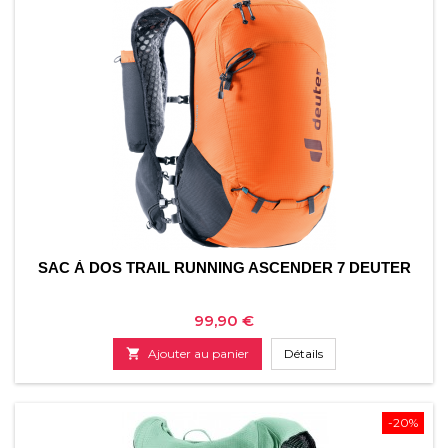
SAC À DOS TRAIL RUNNING ASCENDER 7 DEUTER
Prix
99,90 €

Ajouter au panier
Détails
-20%