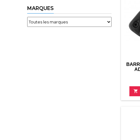
MARQUES
BARR
A
