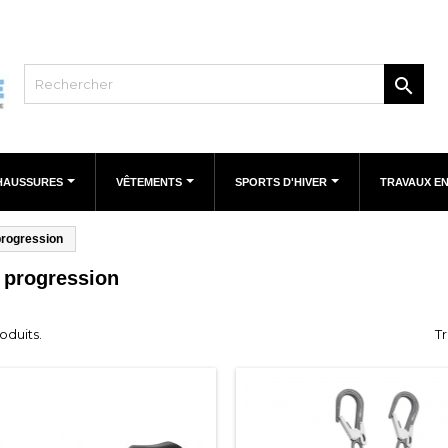

HAUSSURES
VÊTEMENTS
SPORTS D'HIVER
TRAVAUX E
progression
 progression
roduits.
Tr