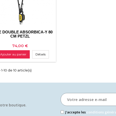
 DOUBLE ABSORBICA-Y 80
CM PETZL
Prix
74,00 €
Ajouter au panier
Détails
1-10 de 10 article(s)
otre boutique.​
J'accepte les
conditions génér