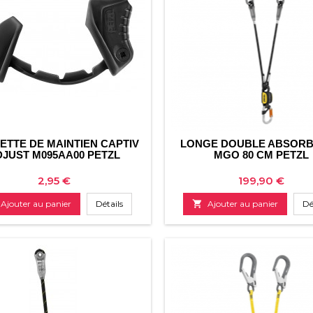
ETTE DE MAINTIEN CAPTIV
LONGE DOUBLE ABSORB
DJUST M095AA00 PETZL
MGO 80 CM PETZL
Prix
Prix
2,95 €
199,90 €
Ajouter au panier
Détails

Ajouter au panier
Dé