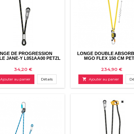
NGE DE PROGRESSION
LONGE DOUBLE ABSORB
E JANE-Y L051AA00 PETZL
MGO FLEX 150 CM PE
Prix
Prix
34,20 €
234,90 €
Ajouter au panier
Détails

Ajouter au panier
Dé