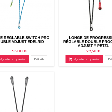
E RÉGLABLE SWITCH PRO
LONGE DE PROGRESS
UBLE ADJUST EDELRID
RÉGLABLE DOUBLE PRO
ADJUST Y PETZL
Prix
Prix
95,00 €
77,50 €
Ajouter au panier
Détails

Ajouter au panier
Dé