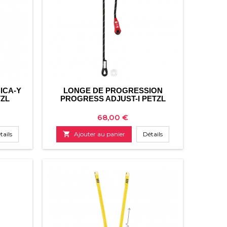
ICA-Y
LONGE DE PROGRESSION
TZL
PROGRESS ADJUST-I PETZL
Prix
68,00 €
tails

Ajouter au panier
Détails