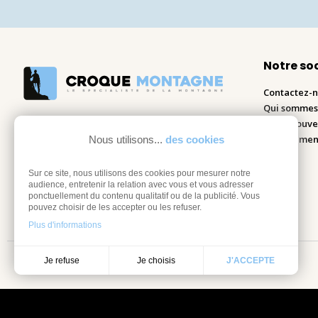
Notre so
Contactez-
Qui sommes
Nous trouve
Recrutemen
Nous utilisons...
des cookies
Blog
Sur ce site, nous utilisons des cookies pour mesurer notre
audience, entretenir la relation avec vous et vous adresser
ponctuellement du contenu qualitatif ou de la publicité. Vous
pouvez choisir de les accepter ou les refuser.
Plus d'informations
Je choisis
Je refuse
J'ACCEPTE
Mentions légales