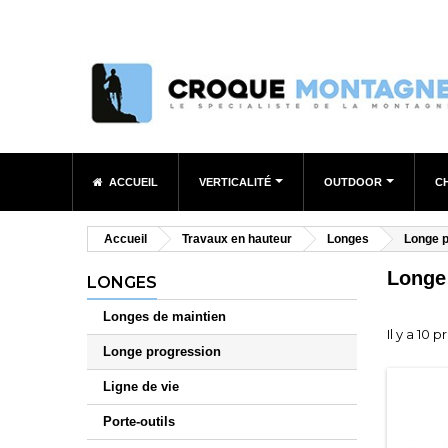
ACCUEIL
VERTICALITÉ
OUTDOOR
C
Accueil
Travaux en hauteur
Longes
Longe 
Longe
LONGES
Longes de maintien
Il y a 10 p
Longe progression
Ligne de vie
Porte-outils