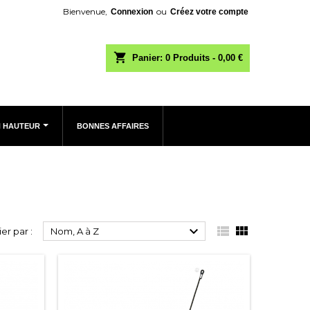
Bienvenue,
ou
Connexion
Créez votre compte
shopping_cart
Panier:
0
Produits - 0,00 €
N HAUTEUR
BONNES AFFAIRES



ier par :
Nom, A à Z