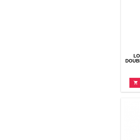
LO
DOUBL
