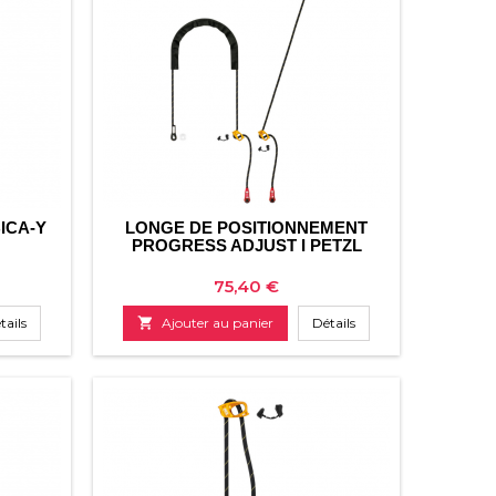
ICA-Y
LONGE DE POSITIONNEMENT
PROGRESS ADJUST I PETZL
Prix
75,40 €
tails

Ajouter au panier
Détails