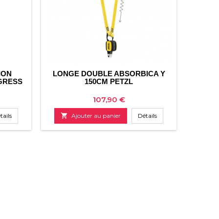
ION
LONGE DOUBLE ABSORBICA Y
GRESS
150CM PETZL
Prix
107,90 €
tails

Ajouter au panier
Détails