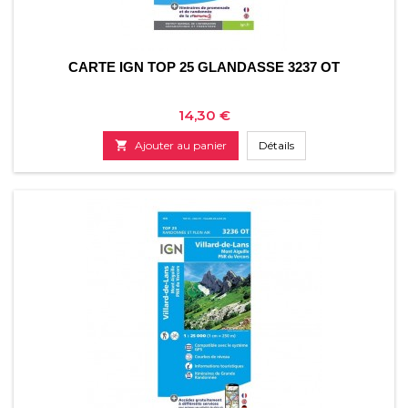
CARTE IGN TOP 25 GLANDASSE 3237 OT
Prix
14,30 €

Ajouter au panier
Détails