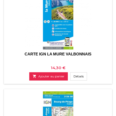
CARTE IGN LA MURE VALBONNAIS
Prix
14,30 €

Ajouter au panier
Détails