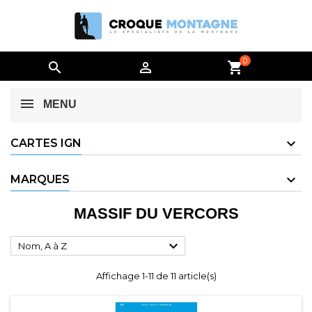
0


shopping_cart
MENU
CARTES IGN
MARQUES
MASSIF DU VERCORS

Nom, A à Z
Affichage 1-11 de 11 article(s)