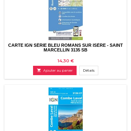
CARTE IGN SÉRIE BLEU ROMANS SUR ISÈRE - SAINT
MARCELLIN 3135 SB
Prix
14,30 €

Ajouter au panier
Détails