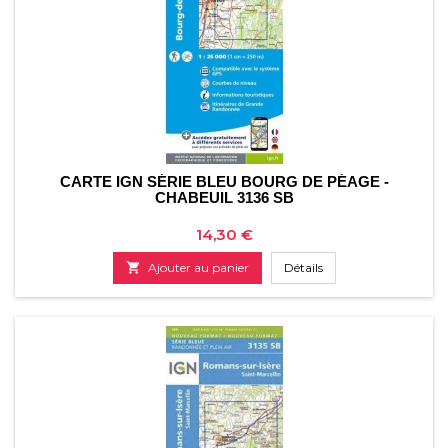
CARTE IGN SÉRIE BLEU BOURG DE PÉAGE -
CHABEUIL 3136 SB
Prix
14,30 €

Ajouter au panier
Détails