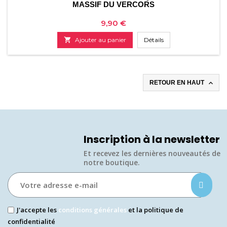
MASSIF DU VERCORS
Prix
9,90 €

Ajouter au panier
Détails

RETOUR EN HAUT
Inscription à la newsletter
Et recevez les dernières nouveautés de
notre boutique.​
J'accepte les
conditions générales
et la politique de
confidentialité