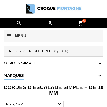
0


shopping_cart
MENU
AFFINEZ VOTRE RECHERCHE
(5 produits)
CORDES SIMPLE
MARQUES
CORDES D'ESCALADE SIMPLE + DE 10
MM

Nom, A à Z