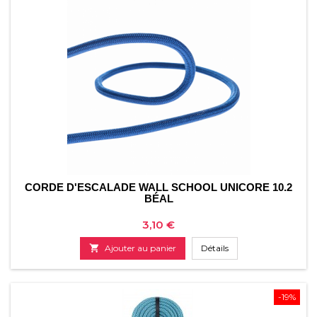
CORDE D'ESCALADE WALL SCHOOL UNICORE 10.2
BÉAL
Prix
3,10 €

Ajouter au panier
Détails
-19%