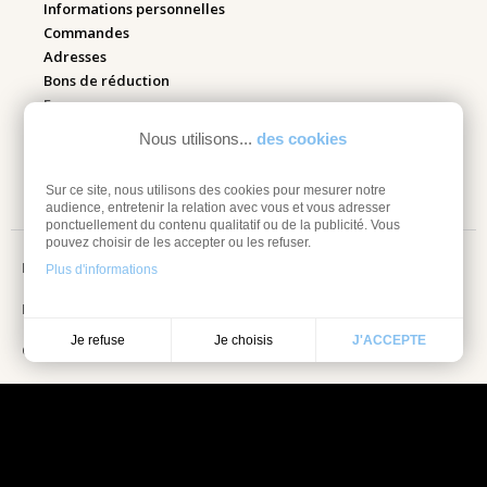
Informations personnelles
Commandes
Adresses
Bons de réduction
Espace pro
Nous utilisons...
des cookies
Retourner mes articles
Sur ce site, nous utilisons des cookies pour mesurer notre
audience, entretenir la relation avec vous et vous adresser
ponctuellement du contenu qualitatif ou de la publicité. Vous
pouvez choisir de les accepter ou les refuser.
Mentions légales
Plus d'informations
Information sur les cookies
Je choisis
Je refuse
J'ACCEPTE
Conditions Générales de vente
Choisissez une valeur...