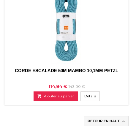
CORDE ESCALADE 50M MAMBO 10,1MM PETZL
Prix
Prix
114,84 €
143,00 €
de

Ajouter au panier
Détails
base

RETOUR EN HAUT