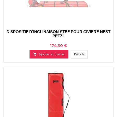
DISPOSITIF D'INCLINAISON STEF POUR CIVIÈRE NEST
PETZL
Prix
174,30 €

Ajouter au panier
Détails