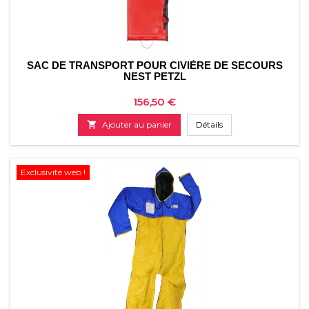
SAC DE TRANSPORT POUR CIVIÈRE DE SECOURS
NEST PETZL
Prix
156,50 €

Ajouter au panier
Détails
Exclusivité web !