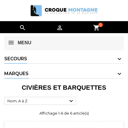
0


shopping_cart
MENU
SECOURS
MARQUES
CIVIÈRES ET BARQUETTES

Nom, A à Z
Affichage 1-6 de 6 article(s)