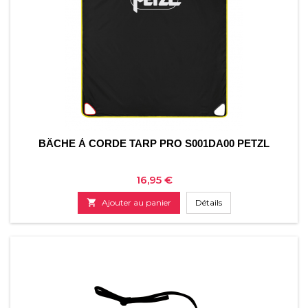
BÂCHE À CORDE TARP PRO S001DA00 PETZL
Prix
16,95 €

Ajouter au panier
Détails