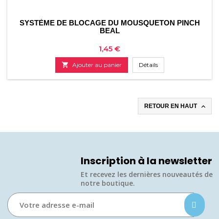
SYSTÈME DE BLOCAGE DU MOUSQUETON PINCH
BEAL
Prix
1,45 €

Ajouter au panier
Détails

RETOUR EN HAUT
Inscription à la newsletter
Et recevez les dernières nouveautés de
notre boutique.​