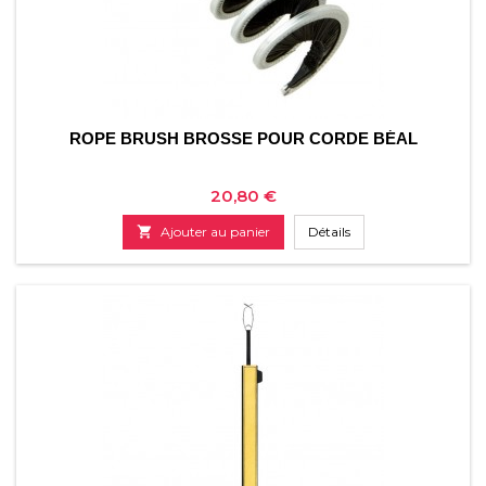
ROPE BRUSH BROSSE POUR CORDE BÉAL
Prix
20,80 €

Ajouter au panier
Détails