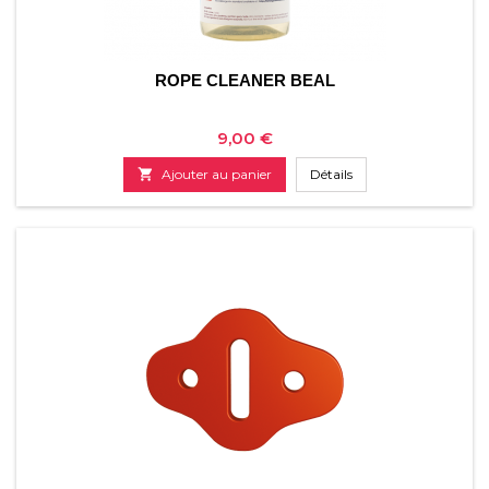
ROPE CLEANER BEAL
Prix
9,00 €

Ajouter au panier
Détails