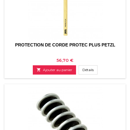
PROTECTION DE CORDE PROTEC PLUS PETZL
Prix
56,70 €

Ajouter au panier
Détails