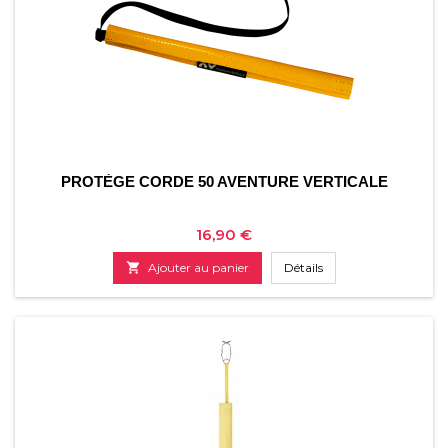
PROTÈGE CORDE 50 AVENTURE VERTICALE
Prix
16,90 €

Ajouter au panier
Détails