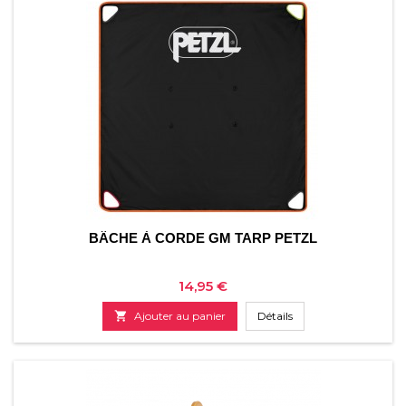
BÂCHE À CORDE GM TARP PETZL
Prix
14,95 €

Ajouter au panier
Détails