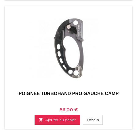
POIGNÉE TURBOHAND PRO GAUCHE CAMP
Prix
86,00 €

Ajouter au panier
Détails