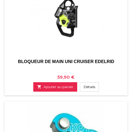
BLOQUEUR DE MAIN UNI CRUISER EDELRID
Prix
59,90 €

Ajouter au panier
Détails