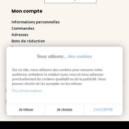
Mon compte
Informations personnelles
Commandes
Adresses
Bons de réduction
Espace pro
Nous utilisons...
des cookies
Retourner mes articles
Sur ce site, nous utilisons des cookies pour mesurer notre
audience, entretenir la relation avec vous et vous adresser
ponctuellement du contenu qualitatif ou de la publicité. Vous
pouvez choisir de les accepter ou les refuser.
Mentions légales
Plus d'informations
Information sur les cookies
Je choisis
Je refuse
J'ACCEPTE
Conditions Générales de vente