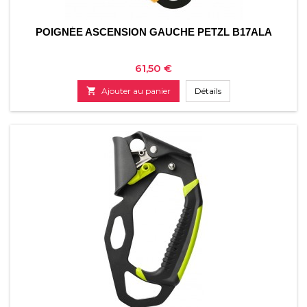
POIGNÉE ASCENSION GAUCHE PETZL B17ALA
Prix
61,50 €

Ajouter au panier
Détails