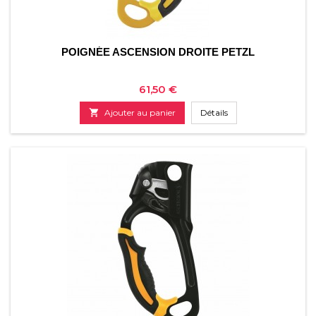
POIGNÉE ASCENSION DROITE PETZL
Prix
61,50 €

Ajouter au panier
Détails