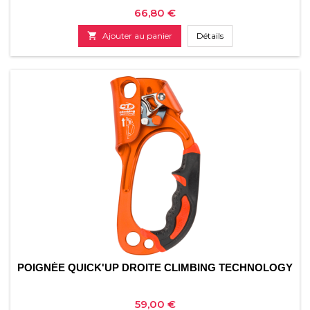
Prix
66,80 €

Ajouter au panier
Détails
POIGNÉE QUICK'UP DROITE CLIMBING TECHNOLOGY
Prix
59,00 €