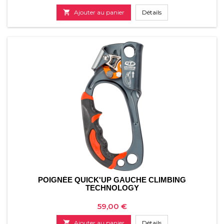

Ajouter au panier
Détails
POIGNÉE QUICK'UP GAUCHE CLIMBING
TECHNOLOGY
Prix
59,00 €

Ajouter au panier
Détails