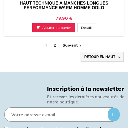
HAUT TECHNIQUE À MANCHES LONGUES
PERFORMANCE WARM HOMME ODLO
Prix
79,90 €

Ajouter au panier
Détails
1
2
Suivant


RETOUR EN HAUT
Inscription à la newsletter
Et recevez les dernières nouveautés de
notre boutique.​