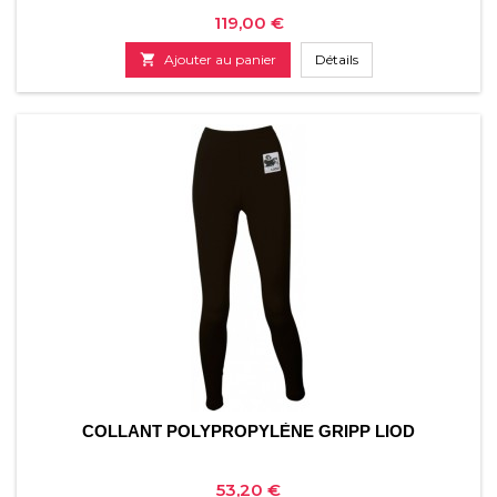
Prix
119,00 €

Ajouter au panier
Détails
COLLANT POLYPROPYLÈNE GRIPP LIOD
Prix
53,20 €