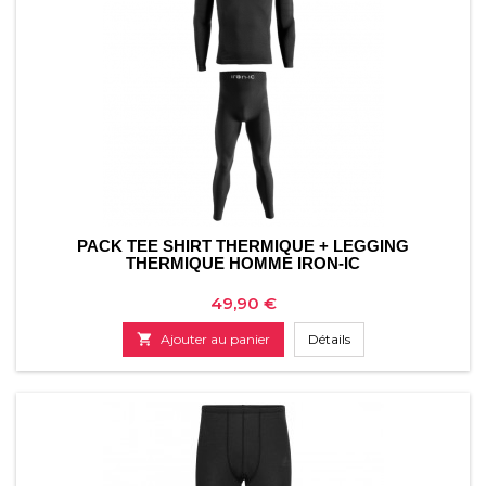
PACK TEE SHIRT THERMIQUE + LEGGING
THERMIQUE HOMME IRON-IC
Prix
49,90 €

Ajouter au panier
Détails