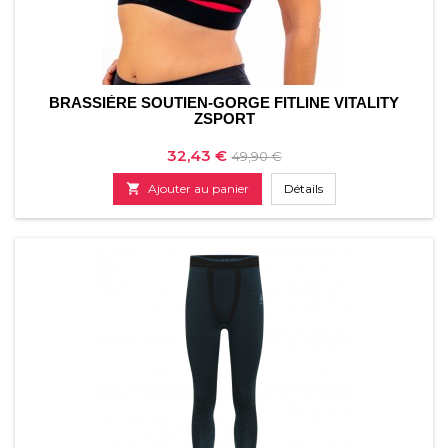
BRASSIÈRE SOUTIEN-GORGE FITLINE VITALITY
ZSPORT
Prix
Prix
32,43 €
49,90 €
de

Ajouter au panier
Détails
base