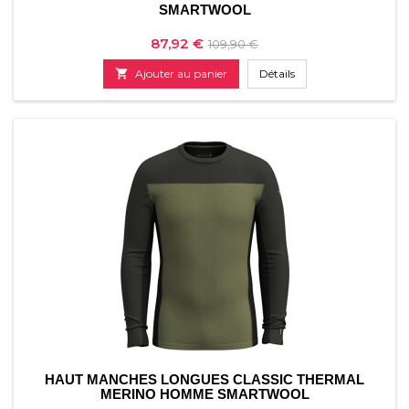
SMARTWOOL
Prix
Prix
87,92 €
109,90 €
de

Ajouter au panier
Détails
base
HAUT MANCHES LONGUES CLASSIC THERMAL
MERINO HOMME SMARTWOOL