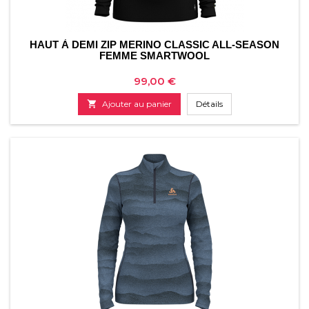
HAUT À DEMI ZIP MERINO CLASSIC ALL-SEASON
FEMME SMARTWOOL
Prix
99,00 €

Ajouter au panier
Détails