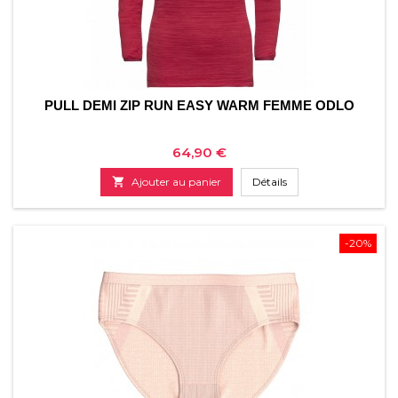
PULL DEMI ZIP RUN EASY WARM FEMME ODLO
Prix
64,90 €

Ajouter au panier
Détails
-20%