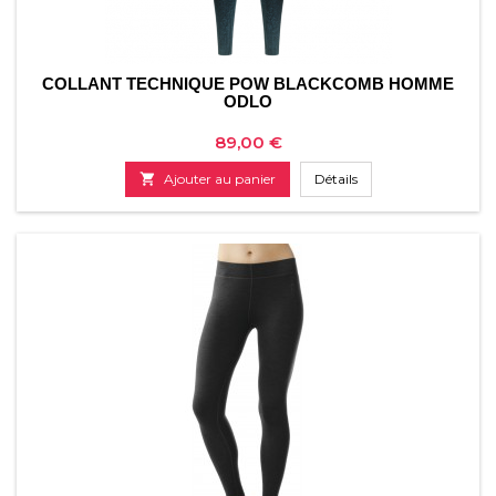
COLLANT TECHNIQUE POW BLACKCOMB HOMME
ODLO
Prix
89,00 €

Ajouter au panier
Détails