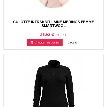
CULOTTE INTRAKNIT LAINE MÉRINOS FEMME
SMARTWOOL
Prix
Prix
23,92 €
29,90 €
de

Ajouter au panier
Détails
base