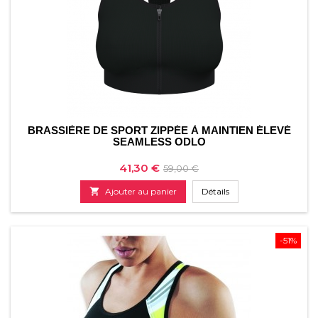
BRASSIÈRE DE SPORT ZIPPÉE À MAINTIEN ÉLEVÉ
SEAMLESS ODLO
Prix
Prix
41,30 €
59,00 €
de

Ajouter au panier
Détails
base
-51%