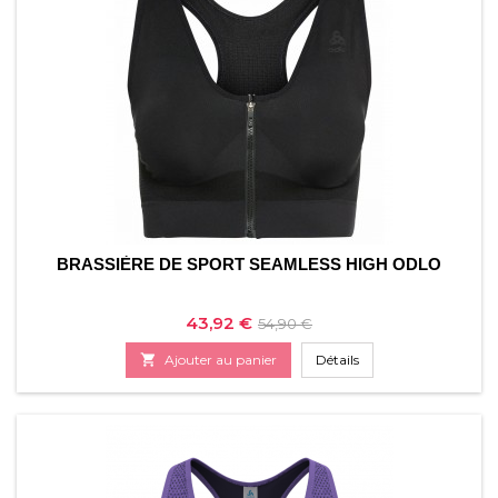
BRASSIÈRE DE SPORT SEAMLESS HIGH ODLO
Prix
Prix
43,92 €
54,90 €
de

Ajouter au panier
Détails
base