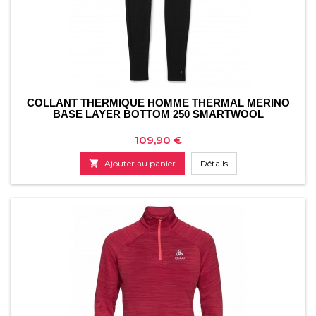
COLLANT THERMIQUE HOMME THERMAL MERINO
BASE LAYER BOTTOM 250 SMARTWOOL
Prix
109,90 €

Ajouter au panier
Détails