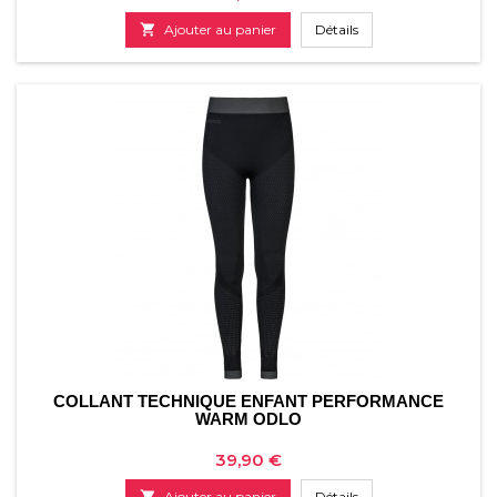

Ajouter au panier
Détails
COLLANT TECHNIQUE ENFANT PERFORMANCE
WARM ODLO
Prix
39,90 €

Ajouter au panier
Détails