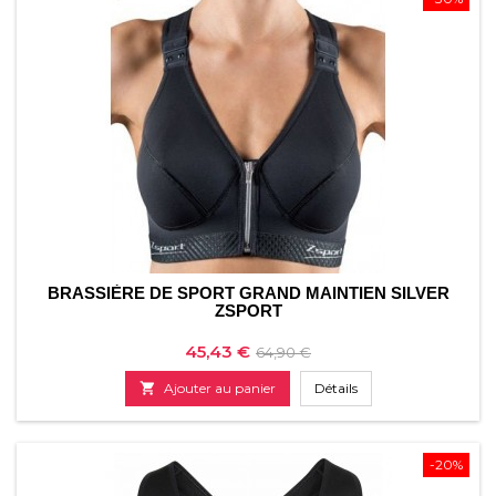
BRASSIÈRE DE SPORT GRAND MAINTIEN SILVER
ZSPORT
Prix
Prix
45,43 €
64,90 €
de

Ajouter au panier
Détails
base
-20%