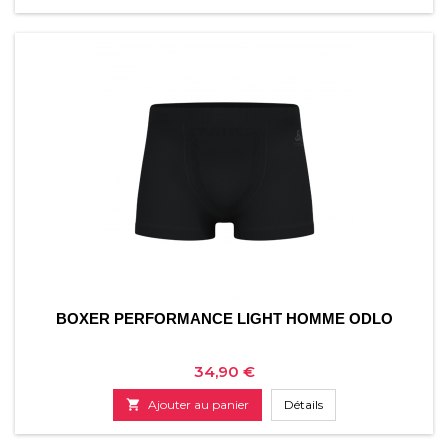
BOXER PERFORMANCE LIGHT HOMME ODLO
Prix
34,90 €

Ajouter au panier
Détails