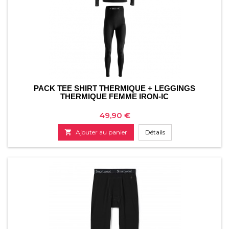
PACK TEE SHIRT THERMIQUE + LEGGINGS
THERMIQUE FEMME IRON-IC
Prix
49,90 €

Ajouter au panier
Détails