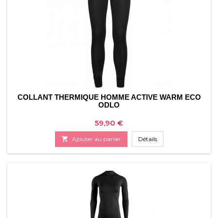
COLLANT THERMIQUE HOMME ACTIVE WARM ECO
ODLO
Prix
59,90 €

Ajouter au panier
Détails