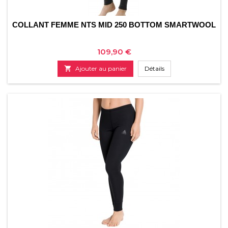
COLLANT FEMME NTS MID 250 BOTTOM SMARTWOOL
Prix
109,90 €

Ajouter au panier
Détails