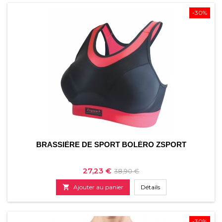
-30%
BRASSIÈRE DE SPORT BOLÉRO ZSPORT
Prix
Prix
27,23 €
38,90 €
de

Ajouter au panier
Détails
base
-30%