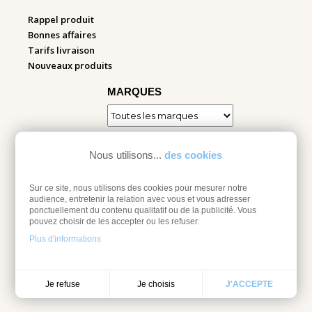
Rappel produit
Bonnes affaires
Tarifs livraison
Nouveaux produits
MARQUES
Mon compte
Nous utilisons...
des cookies
Informations personnelles
Commandes
Sur ce site, nous utilisons des cookies pour mesurer notre
audience, entretenir la relation avec vous et vous adresser
Adresses
ponctuellement du contenu qualitatif ou de la publicité. Vous
Bons de réduction
pouvez choisir de les accepter ou les refuser.
Espace pro
Plus d'informations
Retourner mes articles
Je choisis
Je refuse
J'ACCEPTE