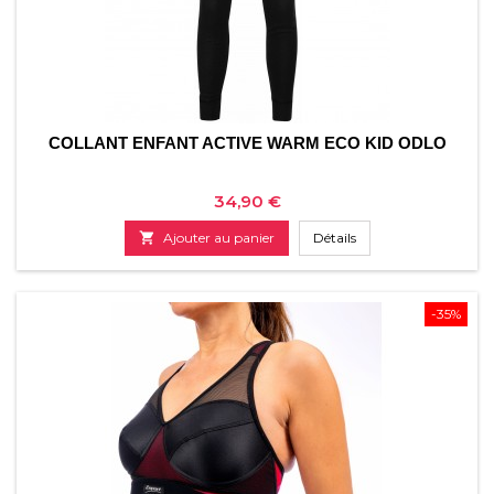
COLLANT ENFANT ACTIVE WARM ECO KID ODLO
Prix
34,90 €

Ajouter au panier
Détails
-35%