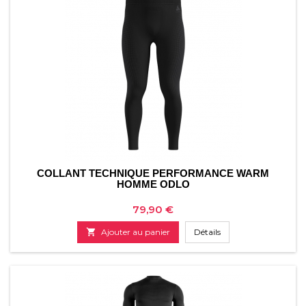
COLLANT TECHNIQUE PERFORMANCE WARM
HOMME ODLO
Prix
79,90 €

Ajouter au panier
Détails