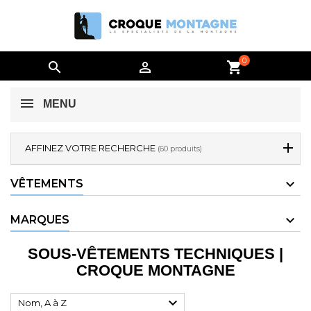
0


shopping_cart
MENU
AFFINEZ VOTRE RECHERCHE
(60 produits)
VÊTEMENTS
MARQUES
SOUS-VÊTEMENTS TECHNIQUES |
CROQUE MONTAGNE

Nom, A à Z