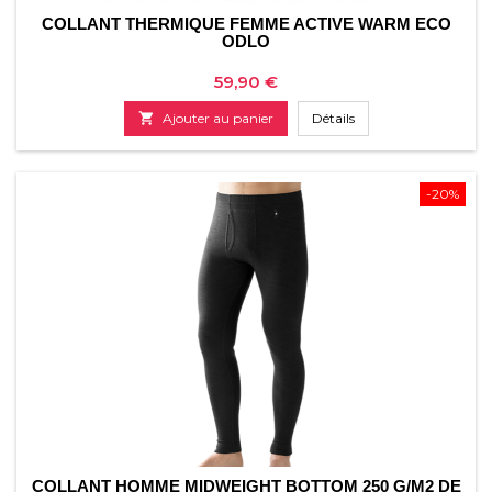
COLLANT THERMIQUE FEMME ACTIVE WARM ECO
ODLO
Prix
59,90 €

Ajouter au panier
Détails
-20%
COLLANT HOMME MIDWEIGHT BOTTOM 250 G/M2 DE