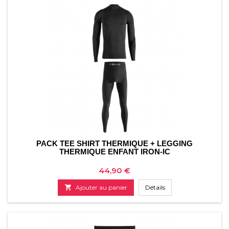
PACK TEE SHIRT THERMIQUE + LEGGING
THERMIQUE ENFANT IRON-IC
Prix
44,90 €

Ajouter au panier
Détails