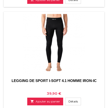
LEGGING DE SPORT I-SOFT 4.1 HOMME IRON-IC
Prix
39,90 €

Ajouter au panier
Détails