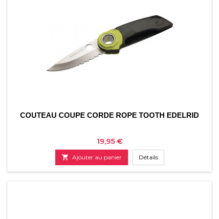
COUTEAU COUPE CORDE ROPE TOOTH EDELRID
Prix
19,95 €

Ajouter au panier
Détails