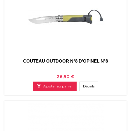
COUTEAU OUTDOOR N°8 D'OPINEL N°8
Prix
26,90 €

Ajouter au panier
Détails