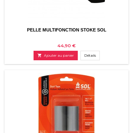
PELLE MULTIFONCTION STOKE SOL
Prix
44,90 €

Ajouter au panier
Détails