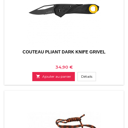
COUTEAU PLIANT DARK KNIFE GRIVEL
Prix
34,90 €

Ajouter au panier
Détails