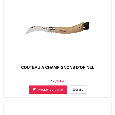
COUTEAU À CHAMPIGNONS D'OPINEL
Prix
22,90 €

Ajouter au panier
Détails