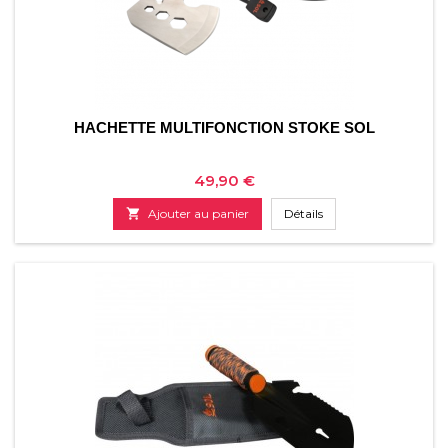
HACHETTE MULTIFONCTION STOKE SOL
Prix
49,90 €

Ajouter au panier
Détails