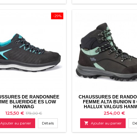
base
base
-29%
USSURES DE RANDONNÉE
CHAUSSURES DE RAND
MME BLUERIDGE ES LOW
FEMME ALTA BUNION II
HANWAG
HALLUX VALGUS HAN
Prix
Prix
Prix
125,50 €
254,00 €
179,00 €
de
Ajouter au panier
Détails

Ajouter au panier
Dé
base