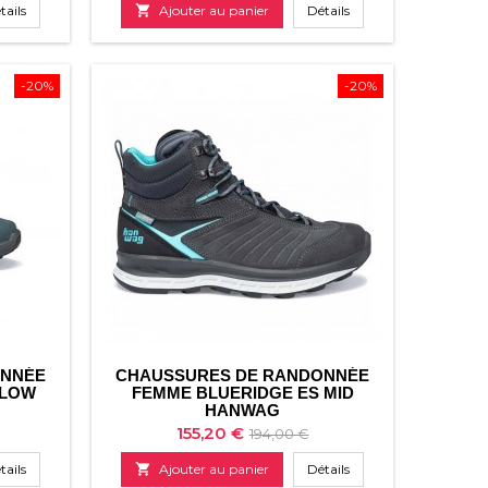
tails

Ajouter au panier
Détails
-20%
-20%
ONNÉE
CHAUSSURES DE RANDONNÉE
 LOW
FEMME BLUERIDGE ES MID
HANWAG
Prix
Prix
155,20 €
194,00 €
de
tails

Ajouter au panier
Détails