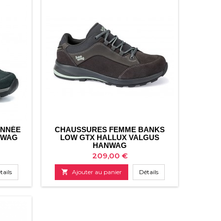
ONNÉE
CHAUSSURES FEMME BANKS
NWAG
LOW GTX HALLUX VALGUS
HANWAG
Prix
209,00 €
tails

Ajouter au panier
Détails