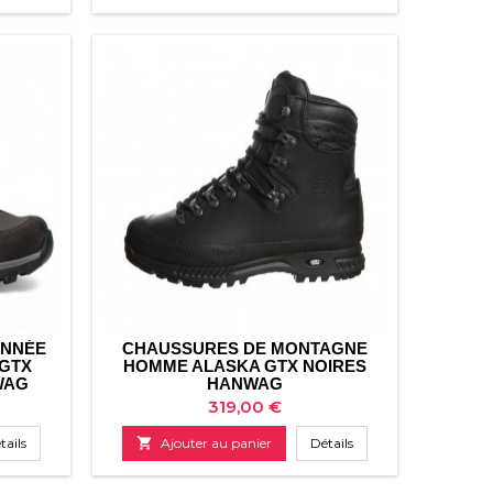
base
ONNÉE
CHAUSSURES DE MONTAGNE
 GTX
HOMME ALASKA GTX NOIRES
WAG
HANWAG
Prix
319,00 €
tails

Ajouter au panier
Détails