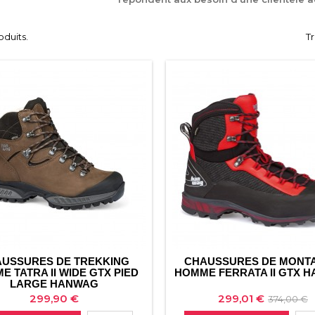
roduits.
Tr
USSURES DE TREKKING
CHAUSSURES DE MONT
E TATRA II WIDE GTX PIED
HOMME FERRATA II GTX 
LARGE HANWAG
Prix
Prix
Prix
299,90 €
299,01 €
374,00 €