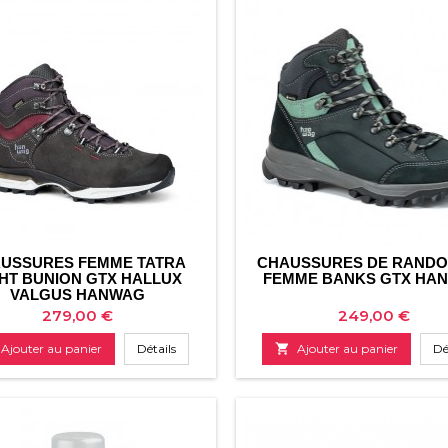
USSURES FEMME TATRA
CHAUSSURES DE RAND
GHT BUNION GTX HALLUX
FEMME BANKS GTX HA
VALGUS HANWAG
Prix
Prix
279,00 €
249,00 €
Ajouter au panier
Détails

Ajouter au panier
Dé