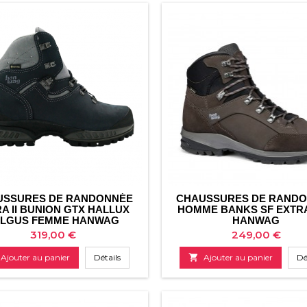
USSURES DE RANDONNÉE
CHAUSSURES DE RAND
A II BUNION GTX HALLUX
HOMME BANKS SF EXTR
ALGUS FEMME HANWAG
HANWAG
Prix
Prix
319,00 €
249,00 €
Ajouter au panier
Détails

Ajouter au panier
Dé