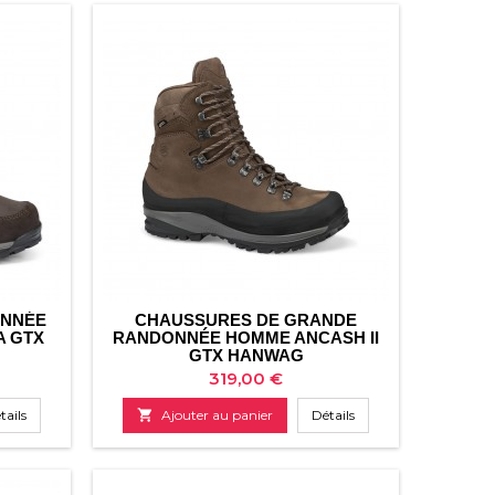
ONNÉE
CHAUSSURES DE GRANDE
A GTX
RANDONNÉE HOMME ANCASH II
GTX HANWAG
Prix
319,00 €
tails

Ajouter au panier
Détails