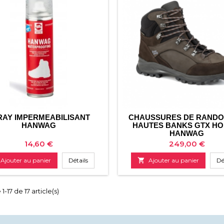
RAY IMPERMEABILISANT
CHAUSSURES DE RAND
HANWAG
HAUTES BANKS GTX H
HANWAG
Prix
Prix
14,60 €
249,00 €
Ajouter au panier
Détails

Ajouter au panier
Dé
1-17 de 17 article(s)