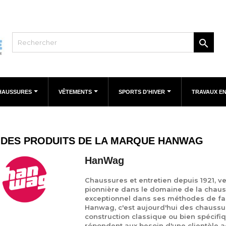

HAUSSURES
VÊTEMENTS
SPORTS D'HIVER
TRAVAUX E
E DES PRODUITS DE LA MARQUE HANWAG
HanWag
Chaussures et entretien depuis 1921,
pionnière dans le domaine de la chauss
exceptionnel dans ses méthodes de fabr
Hanwag, c'est aujourd'hui des chaussu
construction classique ou bien spécifiq
répondent aux besoin d'une clientèle a