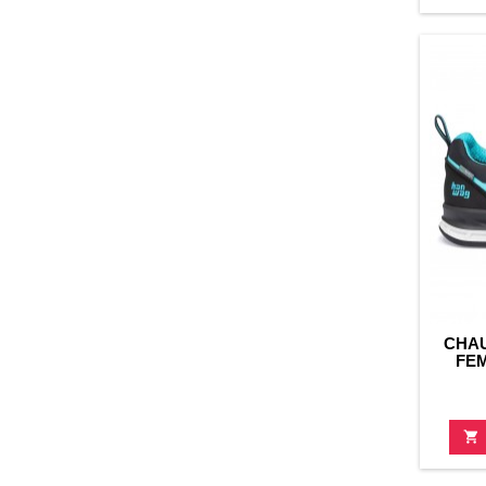
CHA
FE
