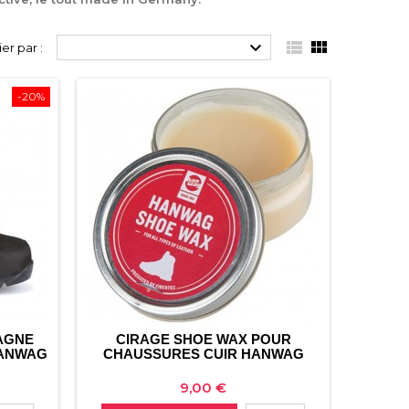



ier par :
-20%
AGNE
CIRAGE SHOE WAX POUR
HANWAG
CHAUSSURES CUIR HANWAG
Prix
9,00 €