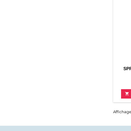
SP

Affichage 