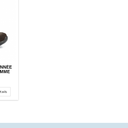
ONNÉE
OMME
tails