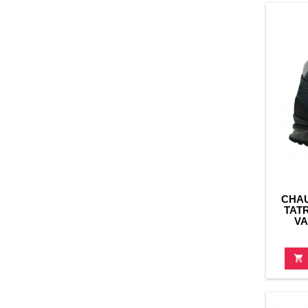
CHA
TATR
V
