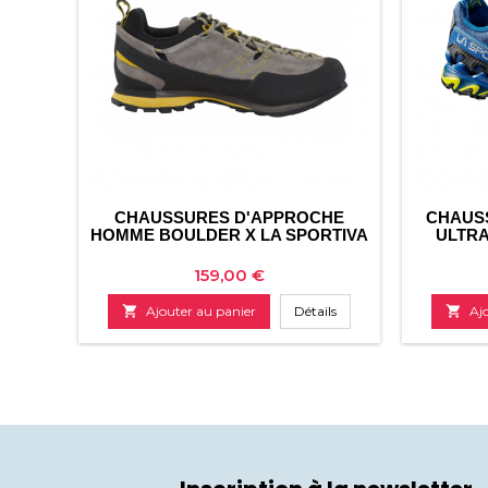
CHAUSSURES D'APPROCHE
CHAUS
HOMME BOULDER X LA SPORTIVA
ULTRA
Prix
159,00 €

Ajouter au panier
Détails

Aj