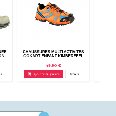
NÉE
CHAUSSURES MULTI ACTIVITÉS
CHAUSS
ON
GOKART ENFANT KIMBERFEEL
MOAB 
Prix
49,90 €
ls

Ajouter au panier
Détails

Ajo