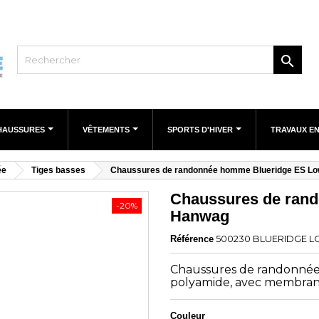

HAUSSURES
VÊTEMENTS
SPORTS D'HIVER
TRAVAUX E
ée
Tiges basses
Chaussures de randonnée homme Blueridge ES L
Chaussures de ran
-20%
Hanwag
500230 BLUERIDGE 
Référence
Chaussures de randonnée m
polyamide, avec membran
Couleur