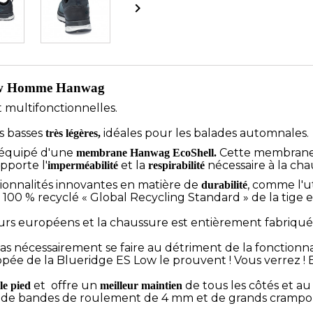

Low Homme Hanwag
 multifonctionnelles.
s basses
idéales pour les balades automnales.
très légères,
 équipé d'une
Cette membrane 
membrane Hanwag EcoShell.
pporte l'
et la
nécessaire à la cha
imperméabilité
respirabilité
tionnalités innovantes en matière de
, comme l'ut
durabilité
ssu 100 % recyclé « Global Recycling Standard » de la ti
urs européens et la chaussure est entièrement fabriqu
 pas nécessairement se faire au détriment de la fonctionnal
 de la Blueridge ES Low le prouvent ! Vous verrez ! Enfi
et offre un
de tous les côtés et au
 le pied
meilleur maintien
 de bandes de roulement de 4 mm et de grands crampons