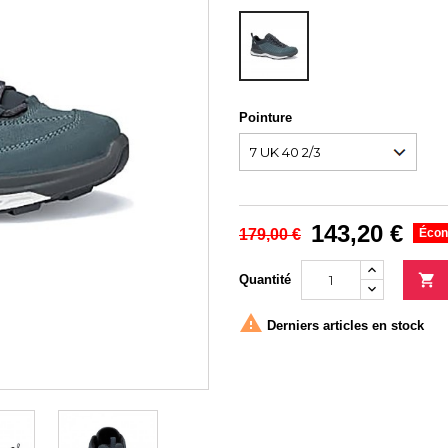
DUSK
ANTHRACITE
Pointure
143,20 €
179,00 €
Écon

Quantité

Derniers articles en stock