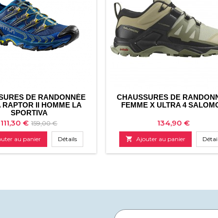
SURES DE RANDONNÉE
CHAUSSURES DE RANDON
 RAPTOR II HOMME LA
FEMME X ULTRA 4 SALOM
SPORTIVA
Prix
Prix
Prix
111,30 €
134,90 €
159,00 €
de
outer au panier
Détails

Ajouter au panier
Détai
base