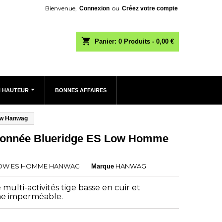
Bienvenue,
ou
Connexion
Créez votre compte
shopping_cart
Panier:
0
Produits - 0,00 €
N HAUTEUR
BONNES AFFAIRES
ow Hanwag
donnée Blueridge ES Low Homme
LOW ES HOMME HANWAG
HANWAG
Marque
ulti-activités tige basse en cuir et
e imperméable.