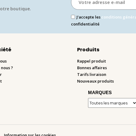
otre boutique.​
J'accepte les
conditions génér
confidentialité
ciété
Produits
nous
Rappel produit
 nous ?
Bonnes affaires
r
Tarifs livraison
t
Nouveaux produits
MARQUES
Information sur les cookies