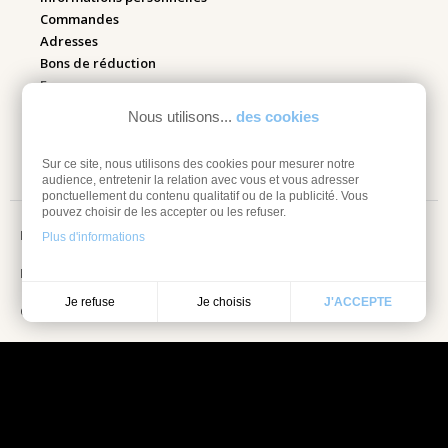
Commandes
Adresses
Bons de réduction
Espace pro
Nous utilisons...
des cookies
Retourner mes articles
Sur ce site, nous utilisons des cookies pour mesurer notre
audience, entretenir la relation avec vous et vous adresser
ponctuellement du contenu qualitatif ou de la publicité. Vous
pouvez choisir de les accepter ou les refuser.
Mentions légales
Plus d'informations
Information sur les cookies
Je choisis
Je refuse
J'ACCEPTE
Conditions Générales de vente