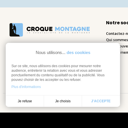
Notre so
Contactez-
Qui sommes
Nous trouve
Recrutemen
Nous utilisons...
des cookies
Blog
Sur ce site, nous utilisons des cookies pour mesurer notre
audience, entretenir la relation avec vous et vous adresser
ponctuellement du contenu qualitatif ou de la publicité. Vous
pouvez choisir de les accepter ou les refuser.
Plus d'informations
Je choisis
Je refuse
J'ACCEPTE
Mentions légales