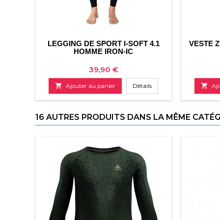
LEGGING DE SPORT I-SOFT 4.1
VESTE 
HOMME IRON-IC
Prix
39,90 €

Ajouter au panier
Détails

Aj
16 AUTRES PRODUITS DANS LA MÊME CATÉGO