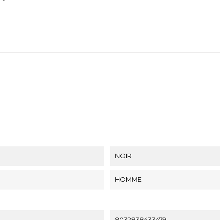
NOIR
HOMME
8032838433479