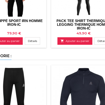
ZIPPÉ SPORT IRN HOMME
PACK TEE SHIRT THERMIQU
IRON-IC
LEGGING THERMIQUE HO
IRON-IC
Prix
Prix
79,90 €
49,90 €
outer au panier
Détails

Ajouter au panier
Détai
RIE :