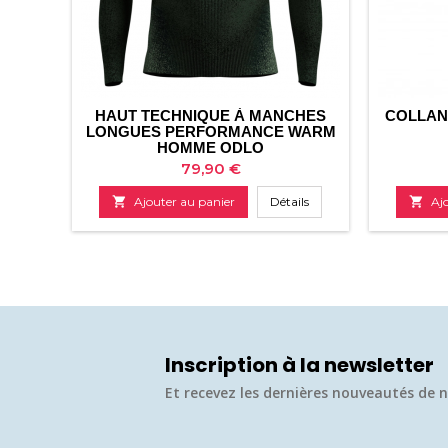
HAUT TECHNIQUE À MANCHES
COLLAN
LONGUES PERFORMANCE WARM
HOMME ODLO
Prix
79,90 €

Ajouter au panier
Détails

Aj
Inscription à la newsletter
Et recevez les dernières nouveautés de n