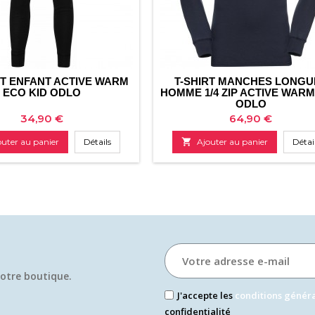
T ENFANT ACTIVE WARM
T-SHIRT MANCHES LONGU
ECO KID ODLO
HOMME 1/4 ZIP ACTIVE WAR
ODLO
Prix
Prix
34,90 €
64,90 €
outer au panier
Détails

Ajouter au panier
Détai
otre boutique.​
J'accepte les
conditions génér
confidentialité