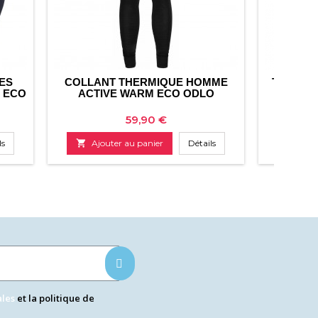
ES
COLLANT THERMIQUE HOMME
T-SHIRT
M ECO
ACTIVE WARM ECO ODLO
LONGUE
Prix
59,90 €
ls

Ajouter au panier
Détails

Ajo
ales
et la politique de