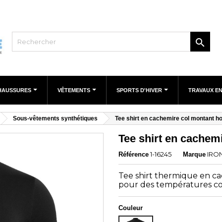

HAUSSURES
VÊTEMENTS
SPORTS D'HIVER
TRAVAUX E
Sous-vêtements synthétiques
Tee shirt en cachemire col montant h
Tee shirt en cachem
1-16245
IRON
Référence
Marque
Tee shirt thermique en c
pour des températures com
Couleur
NOIR