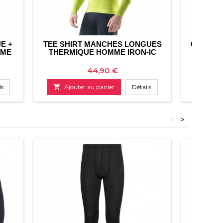
E +
TEE SHIRT MANCHES LONGUES
CAGOULE
MME
THERMIQUE HOMME IRON-IC
Prix
44,90 €
ls

Ajouter au panier
Détails

Ajo
<
>