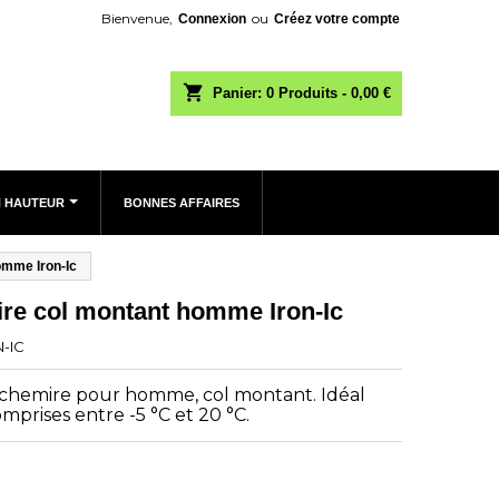
Bienvenue,
ou
Connexion
Créez votre compte
shopping_cart
Panier:
0
Produits - 0,00 €
N HAUTEUR
BONNES AFFAIRES
omme Iron-Ic
ire col montant homme Iron-Ic
-IC
achemire pour homme, col montant. Idéal
prises entre -5 °C et 20 °C.