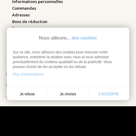
Informations personnelles
Commandes
Adresses
Bons de réduction
Espace pro
Nous utilisons...
des cookies
Retourner mes articles
Sur ce site, nous utilisons des cookies pour mesurer notre
audience, entretenir la relation avec vous et vous adresser
ponctuellement du contenu qualitatif ou de la publicité. Vous
pouvez choisir de les accepter ou les refuser.
Mentions légales
Plus d'informations
Information sur les cookies
Je choisis
Je refuse
J'ACCEPTE
Conditions Générales de vente