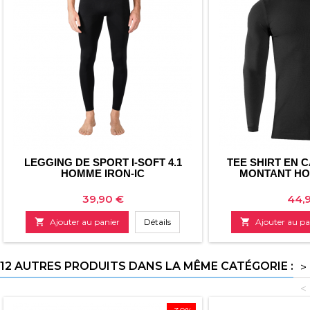
LEGGING DE SPORT I-SOFT 4.1
TEE SHIRT EN 
HOMME IRON-IC
MONTANT HO
Prix
Prix
39,90 €
44,

Ajouter au panier
Détails

Ajouter au pa
12 AUTRES PRODUITS DANS LA MÊME CATÉGORIE :
>
<