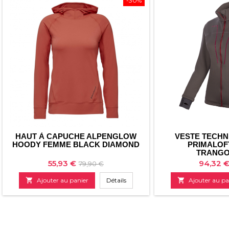
-30%
HAUT À CAPUCHE ALPENGLOW
VESTE TECHN
HOODY FEMME BLACK DIAMOND
PRIMALOF
TRANG
Prix
Prix
Prix
55,93 €
94,32 
79,90 €
de

Ajouter au panier
Détails

Ajouter au pa
base