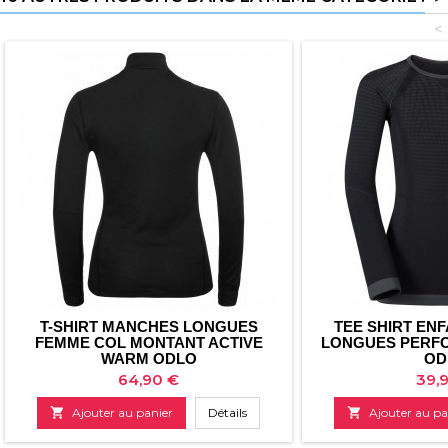
<
T-SHIRT MANCHES LONGUES
TEE SHIRT EN
FEMME COL MONTANT ACTIVE
LONGUES PERF
WARM ODLO
OD
Prix
Prix
64,90 €
39,

Ajouter au panier
Détails

Ajouter au pa