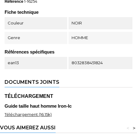
1-16254
Référence
Fiche technique
Couleur
NOIR
Genre
HOMME
Références spécifiques
ean13
8032838451824
DOCUMENTS JOINTS
TÉLÉCHARGEMENT
Guide taille haut homme Iron-Ic
Téléchargement (16.15k)
VOUS AIMEREZ AUSSI
<
>