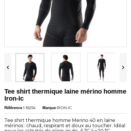


Tee shirt thermique laine mérino homme
Iron-Ic
1-16254
IRON-IC
Référence
Marque
Tee shirt thermique homme Merino 40 en laine
mérinos : chaud, respirant et doux au toucher. Idéal
pour les activités de plein air de -5 °C à +20 °C.