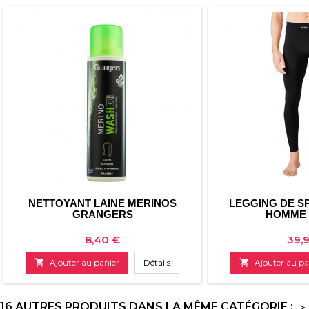
NETTOYANT LAINE MERINOS
LEGGING DE SP
GRANGERS
HOMME 
Prix
Prix
8,40 €
39,

Ajouter au panier
Détails

Ajouter au pa
16 AUTRES PRODUITS DANS LA MÊME CATÉGORIE :
>