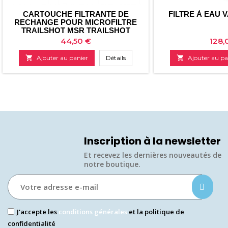
CARTOUCHE FILTRANTE DE
FILTRE À EAU 
RECHANGE POUR MICROFILTRE
TRAILSHOT MSR TRAILSHOT
Prix
Prix
44,50 €
128,

Ajouter au panier
Détails

Ajouter au pa
Inscription à la newsletter
Et recevez les dernières nouveautés de
notre boutique.​
J'accepte les
conditions générales
et la politique de
confidentialité