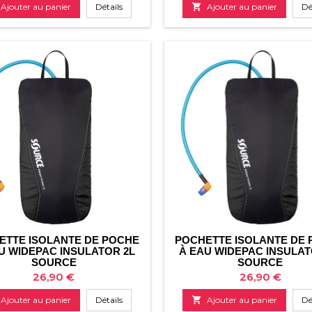
de
de
Ajouter au panier
Détails

Ajouter au panier
Dé
base
base
ETTE ISOLANTE DE POCHE
POCHETTE ISOLANTE DE
U WIDEPAC INSULATOR 2L
À EAU WIDEPAC INSULAT
SOURCE
SOURCE
Prix
Prix
26,90 €
26,90 €
Ajouter au panier
Détails

Ajouter au panier
Dé