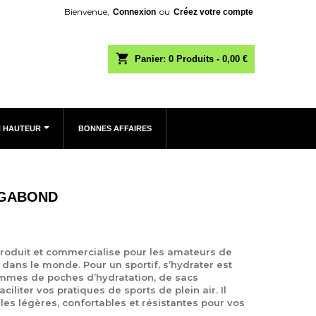
Bienvenue,
ou
Connexion
Créez votre compte
shopping_cart
Panier:
0
Produits - 0,00 €
N HAUTEUR
BONNES AFFAIRES
AGABOND
produit et commercialise pour les amateurs de
 dans le monde. Pour un sportif, s’hydrater est
mmes de poches d’hydratation, de sacs
iliter vos pratiques de sports de plein air. Il
 légères, confortables et résistantes pour vos