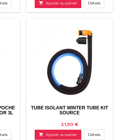
de
tails

Ajouter au panier
Détails
base
 POCHE
TUBE ISOLANT WINTER TUBE KIT
OR 3L
SOURCE
Prix
21,90 €
tails

Ajouter au panier
Détails