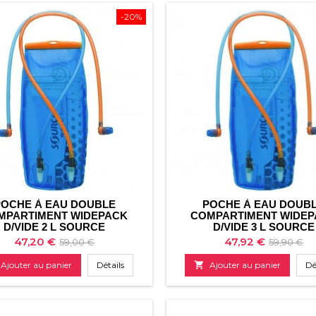
-20%
POCHE À EAU DOUBLE
POCHE À EAU DOUB
MPARTIMENT WIDEPACK
COMPARTIMENT WIDE
D/VIDE 2 L SOURCE
D/VIDE 3 L SOURCE
Prix
Prix
Prix
Prix
47,20 €
47,92 €
59,00 €
59,90 €
de
de
Ajouter au panier
Détails

Ajouter au panier
Dé
base
base