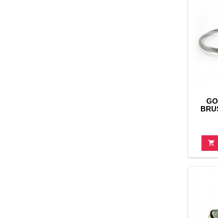
GO
BRU
