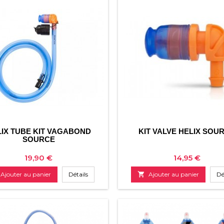
LIX TUBE KIT VAGABOND
KIT VALVE HELIX SOU
SOURCE
Prix
Prix
19,90 €
14,95 €
Ajouter au panier
Détails

Ajouter au panier
Dé