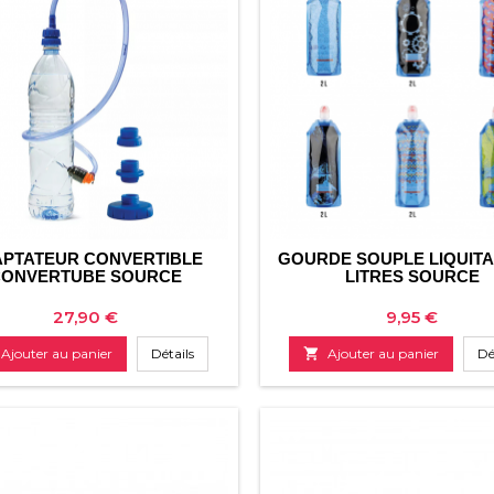
PTATEUR CONVERTIBLE
GOURDE SOUPLE LIQUITA
CONVERTUBE SOURCE
LITRES SOURCE
Prix
Prix
27,90 €
9,95 €
Ajouter au panier
Détails

Ajouter au panier
Dé