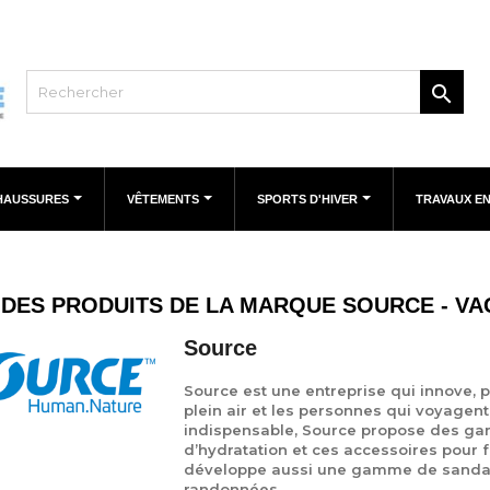

HAUSSURES
VÊTEMENTS
SPORTS D'HIVER
TRAVAUX E
 DES PRODUITS DE LA MARQUE SOURCE - V
Source
Source est une entreprise qui innove, 
plein air et les personnes qui voyagent
indispensable, Source propose des ga
d’hydratation et ces accessoires pour fac
développe aussi une gamme de sandales
randonnées.