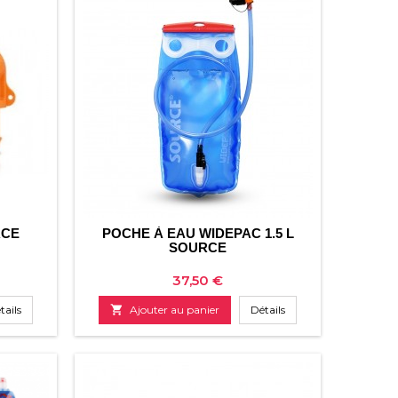
RCE
POCHE À EAU WIDEPAC 1.5 L
SOURCE
Prix
37,50 €
tails

Ajouter au panier
Détails