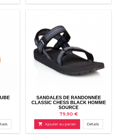
TUBE
SANDALES DE RANDONNÉE
CLASSIC CHESS BLACK HOMME
SOURCE
Prix
79,90 €
tails

Ajouter au panier
Détails