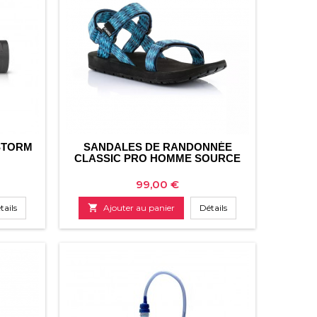
STORM
SANDALES DE RANDONNÉE
CLASSIC PRO HOMME SOURCE
Prix
99,00 €
tails

Ajouter au panier
Détails