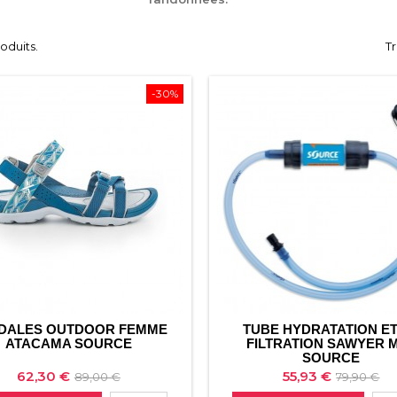
roduits.
Tr
-30%
DALES OUTDOOR FEMME
TUBE HYDRATATION ET
ATACAMA SOURCE
FILTRATION SAWYER M
SOURCE
Prix
Prix
Prix
Prix
62,30 €
55,93 €
89,00 €
79,90 €