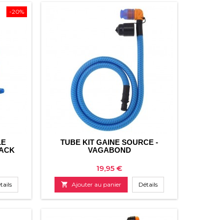
-20%
LE
TUBE KIT GAINE SOURCE -
PACK
VAGABOND
Prix
19,95 €
tails

Ajouter au panier
Détails