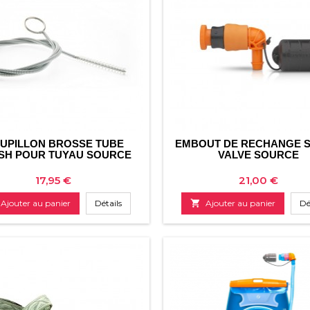
UPILLON BROSSE TUBE
EMBOUT DE RECHANGE 
SH POUR TUYAU SOURCE
VALVE SOURCE
Prix
Prix
17,95 €
21,00 €
Ajouter au panier
Détails

Ajouter au panier
Dé