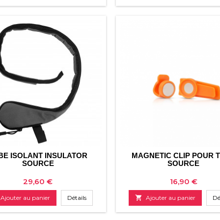
BE ISOLANT INSULATOR
MAGNETIC CLIP POUR 
SOURCE
SOURCE
Prix
Prix
29,60 €
16,90 €
Ajouter au panier
Détails

Ajouter au panier
Dé