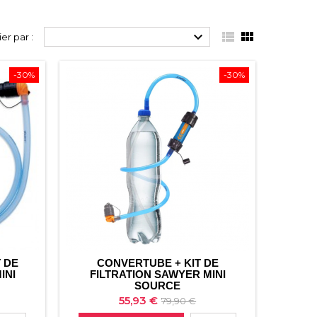



ier par :
-30%
-30%
 DE
CONVERTUBE + KIT DE
INI
FILTRATION SAWYER MINI
SOURCE
Prix
Prix
55,93 €
79,90 €