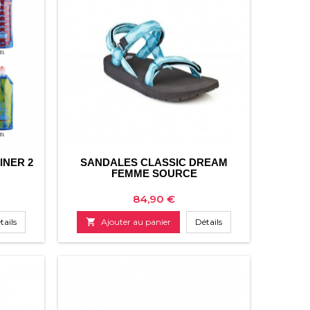
INER 2
SANDALES CLASSIC DREAM
FEMME SOURCE
Prix
84,90 €
tails

Ajouter au panier
Détails