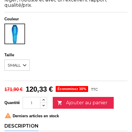
qualité/prix.
Couleur
BLEU
Taille
120,33 €
171,90 €
Économisez 30%
TTC
Ajouter au panier

Quantité

Derniers articles en stock
DESCRIPTION