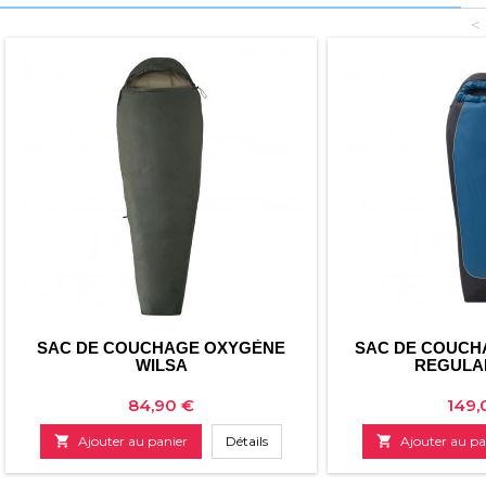
<
SAC DE COUCHAGE OXYGÈNE
SAC DE COUCH
WILSA
REGULA
Prix
Prix
84,90 €
149,

Ajouter au panier
Détails

Ajouter au pa