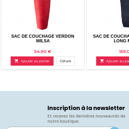
SAC DE COUCHAGE VERDON
SAC DE COUCHA
WILSA
LONG 
Prix
Prix
54,90 €
159,

Ajouter au panier
Détails

Ajouter au pa
Inscription à la newsletter
Et recevez les dernières nouveautés de
notre boutique.​