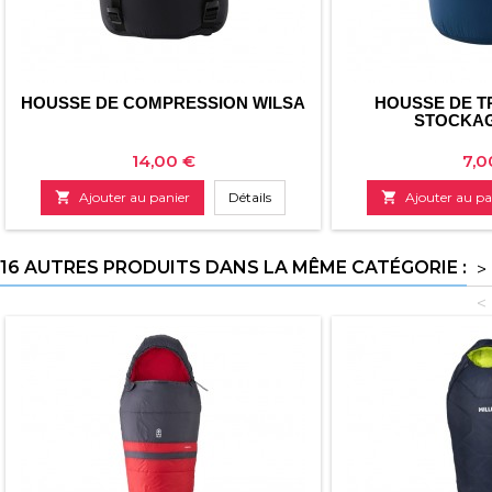
HOUSSE DE COMPRESSION WILSA
HOUSSE DE T
STOCKAG
Prix
Prix
14,00 €
7,0

Ajouter au panier
Détails

Ajouter au pa
16 AUTRES PRODUITS DANS LA MÊME CATÉGORIE :
>
<