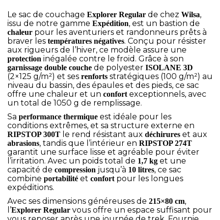
Le sac de couchage
de chez
,
Explorer Regular
Wilsa
issu de notre gamme
, est un bastion de
Expédition
pour les aventuriers et randonneurs prêts à
chaleur
braver les
. Conçu pour résister
températures négatives
aux rigueurs de l’hiver, ce modèle assure une
inégalée contre le froid. Grâce à son
protection
de polyester
garnissage double couche
ISOLANE 3D
(2×125 g/m²) et ses
stratégiques (100 g/m²) au
renforts
niveau du bassin, des épaules et des pieds, ce sac
offre une chaleur et un
exceptionnels, avec
confort
un total de 1050 g de remplissage.
Sa
est idéale pour les
performance thermique
conditions extrêmes, et sa structure externe en
le rend résistant aux
et aux
RIPSTOP 300T
déchirures
, tandis que l’intérieur en
abrasions
RIPSTOP 274T
garantit une surface lisse et agréable pour éviter
l’irritation. Avec un poids total de
et une
1,7 kg
capacité de
jusqu’à
, ce sac
compression
10 litres
combine
et
pour les longues
portabilité
confort
expéditions.
Avec ses dimensions généreuses de
,
215×80 cm
l’
vous offre un espace suffisant pour
Explorer Regular
vous reposer après une journée de trek. Fournie