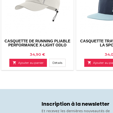
CASQUETTE DE RUNNING PLIABLE
CASQUETTE TRA
PERFORMANCE X-LIGHT ODLO
LA SP
Prix
Prix
34,90 €
34,

Ajouter au panier
Détails

Ajouter au pa
Inscription à la newsletter
Et recevez les dernières nouveautés de