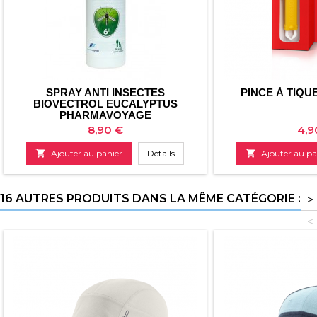
SPRAY ANTI INSECTES
PINCE À TIQU
BIOVECTROL EUCALYPTUS
PHARMAVOYAGE
Prix
Prix
8,90 €
4,9

Ajouter au panier
Détails

Ajouter au pa
16 AUTRES PRODUITS DANS LA MÊME CATÉGORIE :
>
<