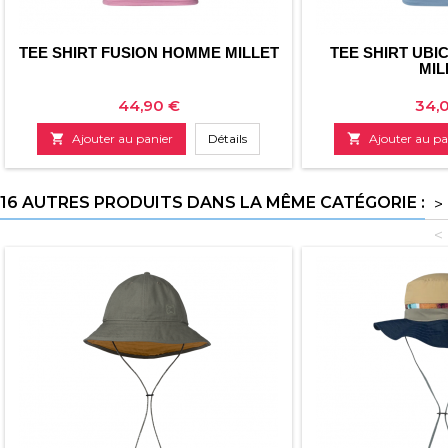
TEE SHIRT FUSION HOMME MILLET
TEE SHIRT UBI
MIL
Prix
Prix
44,90 €
34,

Ajouter au panier
Détails

Ajouter au pa
16 AUTRES PRODUITS DANS LA MÊME CATÉGORIE :
>
<