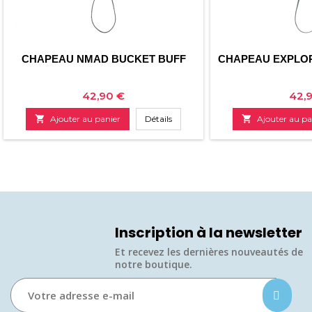
CHAPEAU NMAD BUCKET BUFF
CHAPEAU EXPLO
Prix
Prix
42,90 €
42,

Ajouter au panier
Détails

Ajouter au pa
Inscription à la newsletter
Et recevez les dernières nouveautés de
notre boutique.​