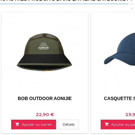
<
BOB OUTDOOR AONIJIE
CASQUETTE 
Prix
Prix
22,90 €
29,

Ajouter au panier
Détails

Ajouter au pa