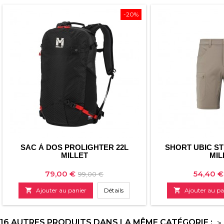
-20%
SAC À DOS PROLIGHTER 22L
SHORT UBIC S
MILLET
MIL
Prix
Prix
Prix
79,00 €
54,40 €
99,00 €
de

Ajouter au panier
Détails

Ajouter au pa
base
16 AUTRES PRODUITS DANS LA MÊME CATÉGORIE :
>