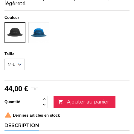
légèreté.
Couleur
TEMPEST
NOIR
BLUE-
DARK
BLUEBIRD
Taille
44,00 €
TTC
Ajouter au panier

Quantité

Derniers articles en stock
DESCRIPTION