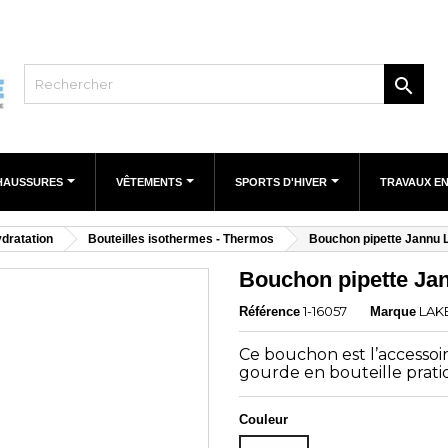

HAUSSURES
VÊTEMENTS
SPORTS D'HIVER
TRAVAUX E
dratation
Bouteilles isothermes - Thermos
Bouchon pipette Jannu 
Bouchon pipette Ja
1-16057
LAK
Référence
Marque
Ce bouchon est l’accessoi
gourde en bouteille prati
Couleur
Unicolor