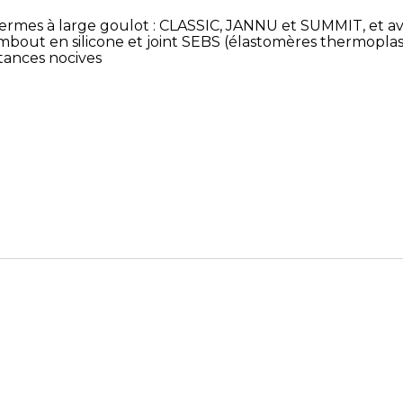
hermes à large goulot : CLASSIC, JANNU et SUMMIT, et ave
bout en silicone et joint SEBS (élastomères thermoplas
tances nocives