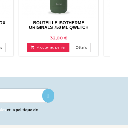
NOX
BOUTEILLE ISOTHERME
BOUTEIL
ORIGINALS 750 ML QWETCH
I
Prix
32,00 €
ls

Ajouter au panier
Détails

Ajo
ales
et la politique de