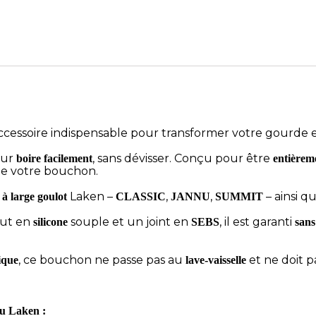
accessoire indispensable pour transformer votre gourde e
our
, sans dévisser. Conçu pour être
boire facilement
entièrem
 de votre bouchon.
Laken –
,
,
– ainsi q
 à large goulot
CLASSIC
JANNU
SUMMIT
out en
souple et un joint en
, il est garanti
silicone
SEBS
san
, ce bouchon ne passe pas au
et ne doit p
ique
lave-vaisselle
nu Laken :