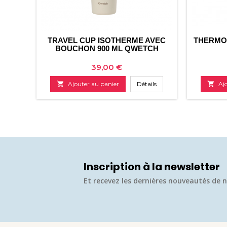
TRAVEL CUP ISOTHERME AVEC
THERMOS
BOUCHON 900 ML QWETCH
Prix
39,00 €

Ajouter au panier
Détails

Aj
Inscription à la newsletter
Et recevez les dernières nouveautés de n