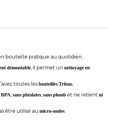
n bouteille pratique au quotidien.
, il permet un
ent démontable
nettoyage en
u’avec toutes les
bouteilles Tritan.
,
,
et ne retient
s BPA
sans phtalates
sans plomb
ni
as être utilisé au
.
micro-ondes