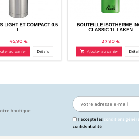
 LIGHT ET COMPACT 0.5
BOUTEILLE ISOTHERME I
L
CLASSIC 1L LAKEN
Prix
Prix
45,90 €
27,90 €
outer au panier
Détails

Ajouter au panier
Détai
otre boutique.​
J'accepte les
conditions génér
confidentialité