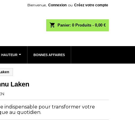
Bienvenue,
ou
Connexion
Créez votre compte
shopping_cart
Panier:
0
Produits - 0,00 €
N HAUTEUR
BONNES AFFAIRES
Laken
nnu Laken
EN
re indispensable pour transformer votre
que au quotidien.