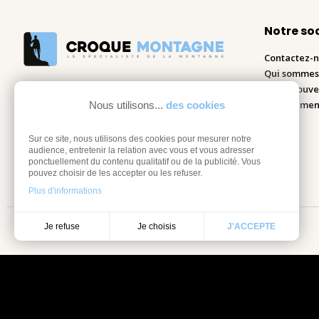
Notre so
Contactez-
Qui sommes
Nous trouve
Recrutemen
Nous utilisons...
des cookies
Blog
Sur ce site, nous utilisons des cookies pour mesurer notre
audience, entretenir la relation avec vous et vous adresser
ponctuellement du contenu qualitatif ou de la publicité. Vous
pouvez choisir de les accepter ou les refuser.
Plus d'informations
Je choisis
Je refuse
J'ACCEPTE
Mentions légales