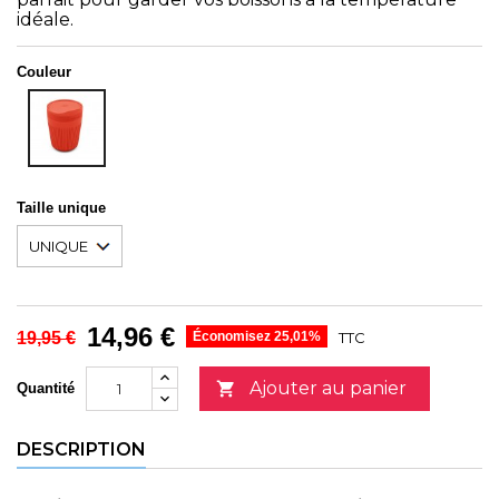
idéale.
Couleur
ORANGE
Taille unique
14,96 €
19,95 €
Économisez 25,01%
TTC
Ajouter au panier

Quantité
DESCRIPTION