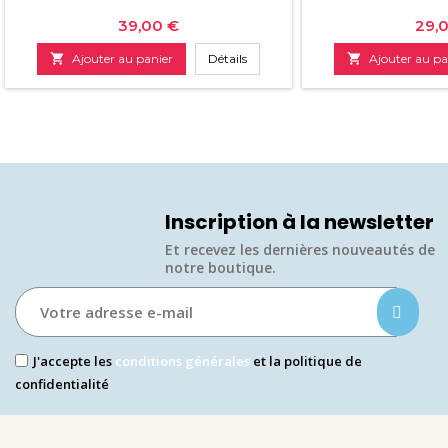
Prix
Prix
39,00 €
29,

Ajouter au panier
Détails

Ajouter au pa
Inscription à la newsletter
Et recevez les dernières nouveautés de
notre boutique.​
J'accepte les
conditions générales
et la politique de
confidentialité