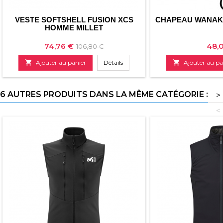
VESTE SOFTSHELL FUSION XCS
CHAPEAU WANAK
HOMME MILLET
Prix
Prix
Prix
74,76 €
48,
106,80 €
de

Ajouter au panier
Détails

Ajouter au pa
base
6 AUTRES PRODUITS DANS LA MÊME CATÉGORIE :
>
<