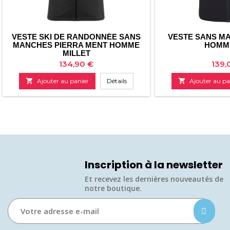
VESTE SKI DE RANDONNÉE SANS
VESTE SANS M
MANCHES PIERRA MENT HOMME
HOMM
MILLET
Prix
Prix
134,90 €
139,

Ajouter au panier
Détails

Ajouter au pa
Inscription à la newsletter
Et recevez les dernières nouveautés de
notre boutique.​