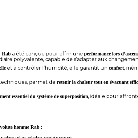
z
a été conçue pour offrir une
Rab
performance lors d’ascens
aire polyvalente, capable de s’adapter aux changement
et à contrôler l’humidité, elle garantit un
, mêm
lle
confort
 techniques, permet de
retenir la chaleur tout en évacuant eff
, idéale pour affron
ément essentiel du système de superposition
 Evolute homme Rab :