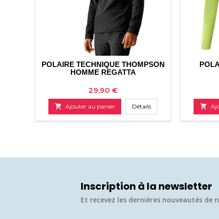
POLAIRE TECHNIQUE THOMPSON
POLA
HOMME REGATTA
Prix
29,90 €

Ajouter au panier
Détails

Aj
Inscription à la newsletter
Et recevez les dernières nouveautés de n