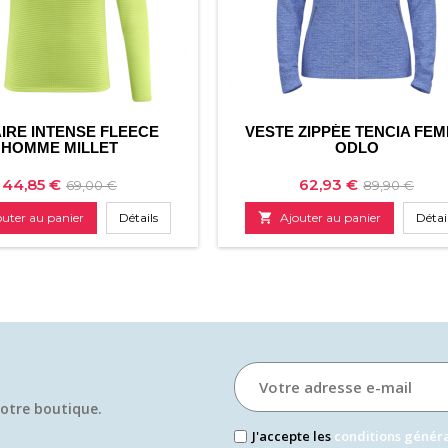
IRE INTENSE FLEECE
VESTE ZIPPÉE TENCIA FE
HOMME MILLET
ODLO
Prix
Prix
Prix
Prix
44,85 €
62,93 €
69,00 €
89,90 €
de
de
outer au panier
Détails

Ajouter au panier
Détai
base
base
otre boutique.​
J'accepte les
conditions génér