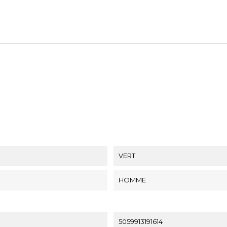
VERT
HOMME
5059913191614