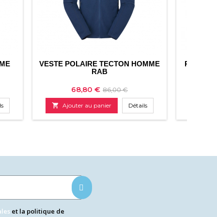
MME
VESTE POLAIRE TECTON HOMME
POLAIRE
RAB
Prix
Prix
68,80 €
86,00 €
de
ls

Ajouter au panier
Détails

Ajo
base
ales
et la politique de