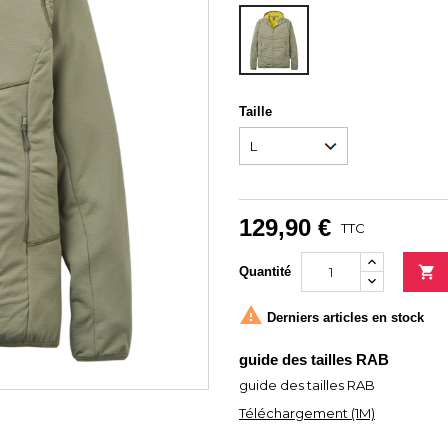
KHAKI
Taille
129,90 €
TTC

Quantité

Derniers articles en stock
guide des tailles RAB
guide des tailles RAB
Téléchargement (1M)