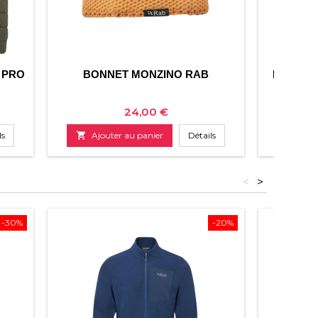
 PRO
BONNET MONZINO RAB
BONNET
Prix
24,00 €
ls

Ajouter au panier
Détails

Ajo
<
>
-30%
-20%