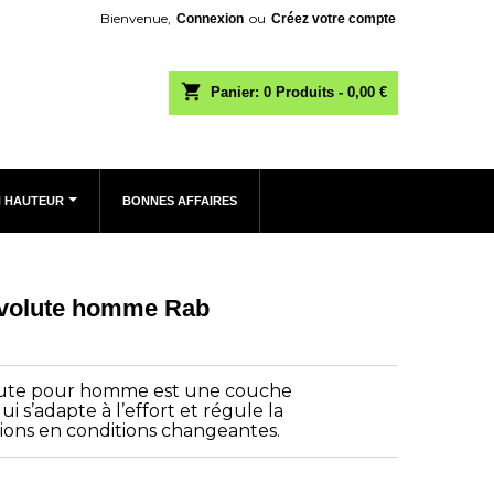
Bienvenue,
ou
Connexion
Créez votre compte
shopping_cart
Panier:
0
Produits - 0,00 €
N HAUTEUR
BONNES AFFAIRES
Evolute homme Rab
olute pour homme est une couche
ui s’adapte à l’effort et régule la
ions en conditions changeantes.