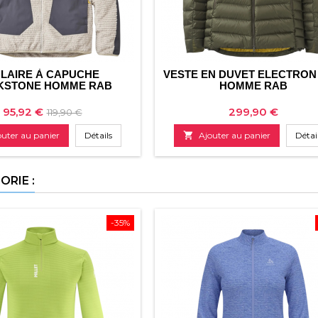
LAIRE À CAPUCHE
VESTE EN DUVET ELECTRON
KSTONE HOMME RAB
HOMME RAB
Prix
Prix
Prix
95,92 €
299,90 €
119,90 €
de
outer au panier
Détails

Ajouter au panier
Détai
base
RIE :
-35%