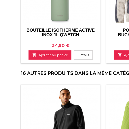
BOUTEILLE ISOTHERME ACTIVE
PO
INOX 1L QWETCH
BUC
Prix
34,90 €

Ajouter au panier
Détails

Aj
16 AUTRES PRODUITS DANS LA MÊME CATÉGO