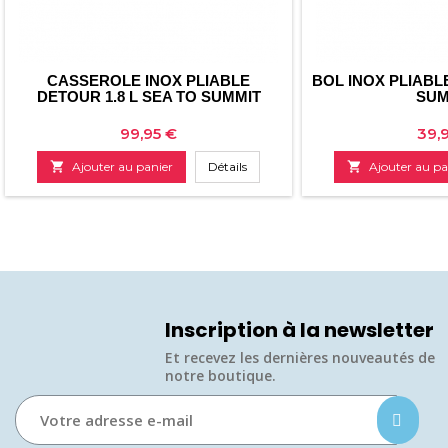
CASSEROLE INOX PLIABLE
BOL INOX PLIABL
DETOUR 1.8 L SEA TO SUMMIT
SUM
Prix
Prix
99,95 €
39,

Ajouter au panier
Détails

Ajouter au pa
Inscription à la newsletter
Et recevez les dernières nouveautés de
notre boutique.​