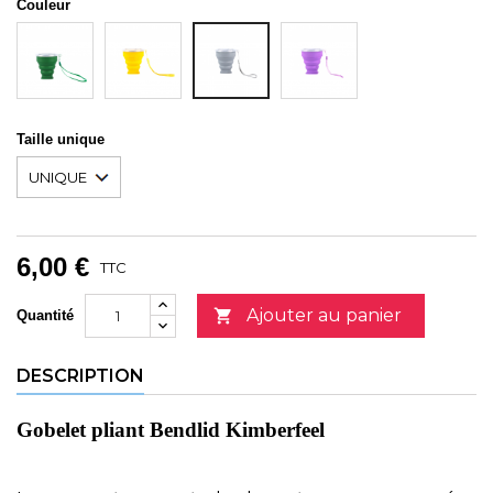
Couleur
VERT
JAUNE
LILAS
GRIS
Taille unique
6,00 €
TTC
Ajouter au panier

Quantité
DESCRIPTION
Gobelet pliant Bendlid Kimberfeel