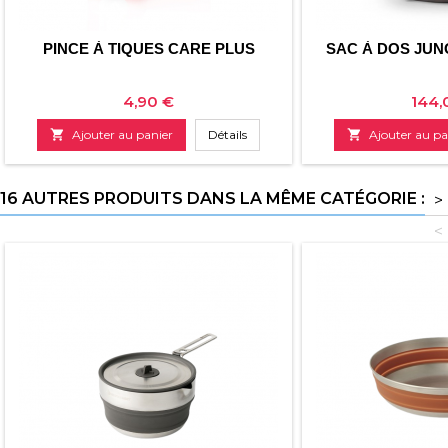
PINCE À TIQUES CARE PLUS
SAC À DOS JUN
Prix
Prix
4,90 €
144,

Ajouter au panier
Détails

Ajouter au pa
16 AUTRES PRODUITS DANS LA MÊME CATÉGORIE :
>
<