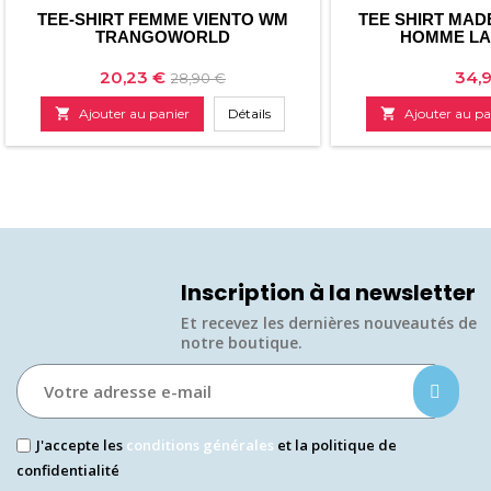
TEE-SHIRT FEMME VIENTO WM
TEE SHIRT MAD
TRANGOWORLD
HOMME LA
Prix
Prix
Prix
20,23 €
34,
28,90 €
de

Ajouter au panier
Détails

Ajouter au pa
base
Inscription à la newsletter
Et recevez les dernières nouveautés de
notre boutique.​
J'accepte les
conditions générales
et la politique de
confidentialité