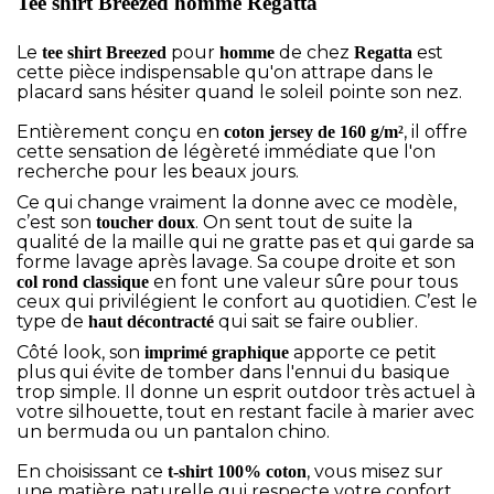
Tee shirt Breezed homme Regatta
Le
pour
de chez
est
tee shirt Breezed
homme
Regatta
cette pièce indispensable qu'on attrape dans le
placard sans hésiter quand le soleil pointe son nez.
Entièrement conçu en
, il offre
coton jersey de 160 g/m²
cette sensation de légèreté immédiate que l'on
recherche pour les beaux jours.
Ce qui change vraiment la donne avec ce modèle,
c’est son
. On sent tout de suite la
toucher doux
qualité de la maille qui ne gratte pas et qui garde sa
forme lavage après lavage. Sa coupe droite et son
en font une valeur sûre pour tous
col rond classique
ceux qui privilégient le confort au quotidien. C’est le
type de
qui sait se faire oublier.
haut décontracté
Côté look, son
apporte ce petit
imprimé graphique
plus qui évite de tomber dans l'ennui du basique
trop simple. Il donne un esprit outdoor très actuel à
votre silhouette, tout en restant facile à marier avec
un bermuda ou un pantalon chino.
En choisissant ce
, vous misez sur
t-shirt 100% coton
une matière naturelle qui respecte votre confort