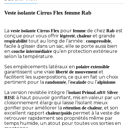
Veste isolante Cirrus Flex femme Rab
La
pour
de chez
est
veste isolante Cirrus Flex
femme
Rab
conçue pour vous offrir
,
et grande
légèreté
chaleur
tout au long de l’année :
,
respirabilité
compressible
facile à glisser dans un sac, elle se porte aussi bien
en
qu’en protection extérieure
couche intermédiaire
selon la température.
Ses empiècements latéraux en
polaire extensible
garantissent une vraie
et
liberté de mouvement
facilitent les superpositions, ce qui en fait un choix
pertinent pour la
, l’
ou l’
.
randonnée
escalade
alpinisme
La version revisitée intègre l’
isolant PrimaLoft® Silver
à haut pouvoir gonflant, mis en valeur par un
RISE
cloisonnement élargi qui laisse l’isolant mieux
gonfler pour améliorer la
, et son
rétention de chaleur
excellent rapport
permet à la veste de
chaleur/poids
retrouver rapidement ses propriétés même par
temps humide, un atout pour toutes vos sorties en