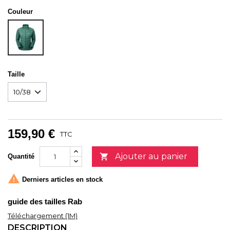
Couleur
EUCALYPTUS-
GREEN
SLATE
Taille
159,90 €
TTC
Ajouter au panier

Quantité

Derniers articles en stock
guide des tailles Rab
Téléchargement (1M)
DESCRIPTION