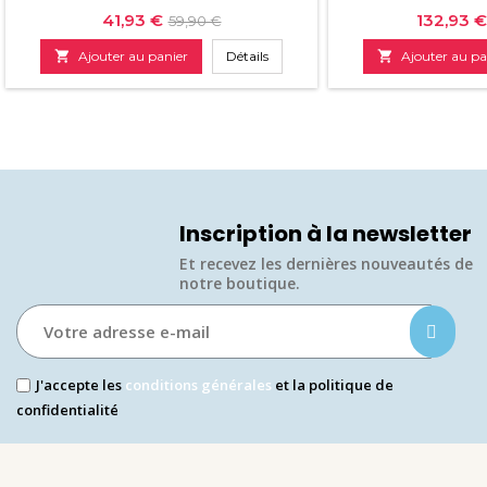
Prix
Prix
Prix
41,93 €
132,93 €
59,90 €
de

Ajouter au panier
Détails

Ajouter au pa
base
Inscription à la newsletter
Et recevez les dernières nouveautés de
notre boutique.​
J'accepte les
conditions générales
et la politique de
confidentialité