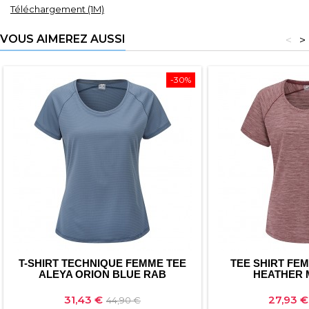
Téléchargement (1M)
VOUS AIMEREZ AUSSI
<
>
-30%
T-SHIRT TECHNIQUE FEMME TEE
TEE SHIRT FE
ALEYA ORION BLUE RAB
HEATHER 
Prix
Prix
Prix
31,43 €
27,93 €
44,90 €