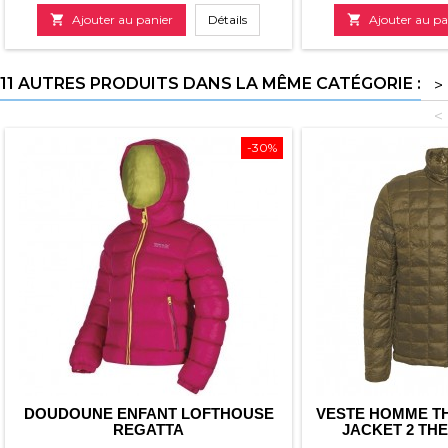
de

Ajouter au panier
Détails

Ajouter au pa
base
11 AUTRES PRODUITS DANS LA MÊME CATÉGORIE :
>
<
-30%
DOUDOUNE ENFANT LOFTHOUSE
VESTE HOMME T
REGATTA
JACKET 2 TH